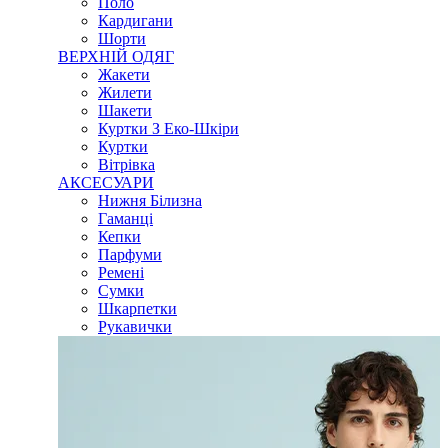
Поло
Кардигани
Шорти
ВЕРХНІЙ ОДЯГ
Жакети
Жилети
Шакети
Куртки З Еко-Шкіри
Куртки
Вітрівка
АКСЕСУАРИ
Нижня Білизна
Гаманці
Кепки
Парфуми
Ремені
Сумки
Шкарпетки
Рукавички