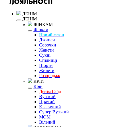
ДЕНІМ
ДЕНІМ
ЖІНКАМ
Жінкам
Новий сезон
Джинси
Сорочки
Жакети
Сукні
Спідниці
Шорти
Жилети
Розпродаж
КРІЙ
Крій
Денім Гайд
Вузький
Прямий
Класичний
Супер Вузький
MOM
Вільний