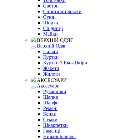
Толстовки
Светри
Спортивні Брюки
Сукні
Шорти
Спідниці
Майки
ВЕРХНІЙ ОДЯГ
Верхній Одяг
Пальто
Куртки
Куртки З Еко-Шкіри
Жакети
Жилети
АКСЕСУАРИ
Аксесуари
Рукавички
Шапки
Шарфи
Ремені
Кепки
Сумки
Шкарпетки
Гаманці
Нижня Білизна