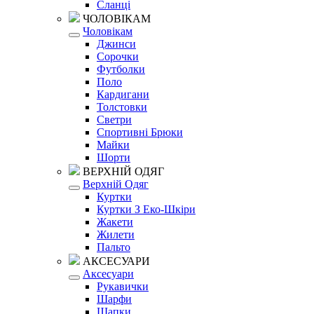
Сланці
ЧОЛОВІКАМ
Чоловікам
Джинси
Сорочки
Футболки
Поло
Кардигани
Толстовки
Светри
Спортивні Брюки
Майки
Шорти
ВЕРХНІЙ ОДЯГ
Верхній Одяг
Куртки
Куртки З Еко-Шкіри
Жакети
Жилети
Пальто
АКСЕСУАРИ
Аксесуари
Рукавички
Шарфи
Шапки