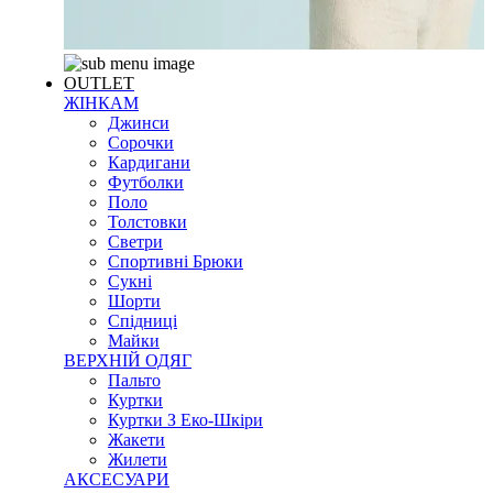
OUTLET
ЖІНКАМ
Джинси
Сорочки
Кардигани
Футболки
Поло
Толстовки
Светри
Спортивні Брюки
Сукні
Шорти
Спідниці
Майки
ВЕРХНІЙ ОДЯГ
Пальто
Куртки
Куртки З Еко-Шкіри
Жакети
Жилети
АКСЕСУАРИ