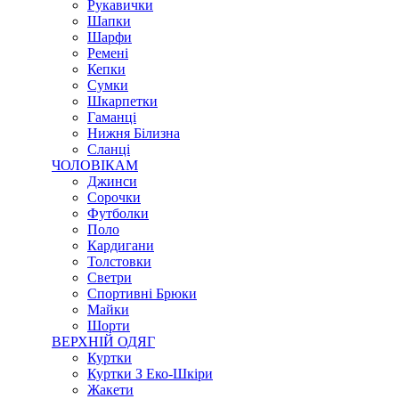
Рукавички
Шапки
Шарфи
Ремені
Кепки
Сумки
Шкарпетки
Гаманці
Нижня Білизна
Сланці
ЧОЛОВІКАМ
Джинси
Сорочки
Футболки
Поло
Кардигани
Толстовки
Светри
Спортивні Брюки
Майки
Шорти
ВЕРХНІЙ ОДЯГ
Куртки
Куртки З Еко-Шкіри
Жакети