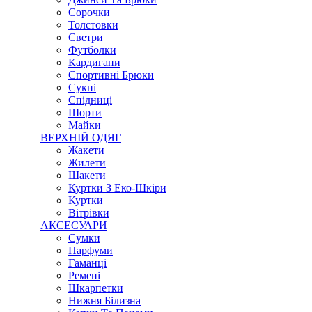
Сорочки
Толстовки
Светри
Футболки
Кардигани
Спортивні Брюки
Сукні
Спідниці
Шорти
Майки
ВЕРХНІЙ ОДЯГ
Жакети
Жилети
Шакети
Куртки З Еко-Шкіри
Куртки
Вітрівки
АКСЕСУАРИ
Сумки
Парфуми
Гаманці
Ремені
Шкарпетки
Нижня Білизна