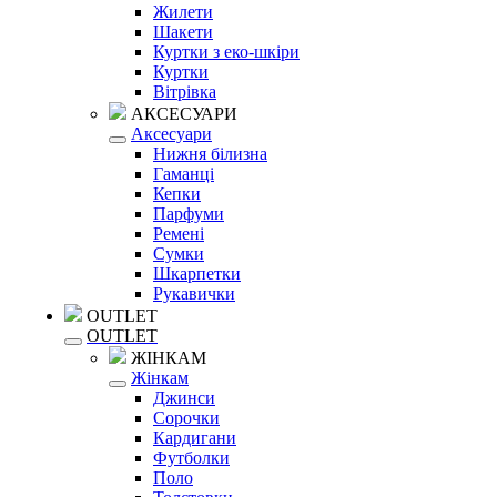
Жилети
Шакети
Куртки з еко-шкіри
Куртки
Вітрівка
АКСЕСУАРИ
Аксесуари
Нижня білизна
Гаманці
Кепки
Парфуми
Ремені
Сумки
Шкарпетки
Рукавички
OUTLET
OUTLET
ЖІНКАМ
Жінкам
Джинси
Сорочки
Кардигани
Футболки
Поло