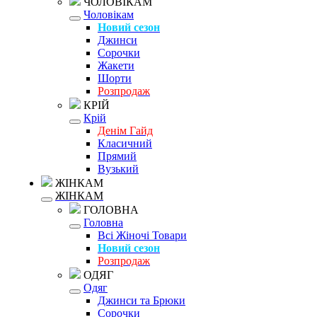
ЧОЛОВІКАМ
Чоловікам
Новий сезон
Джинси
Сорочки
Жакети
Шорти
Розпродаж
КРІЙ
Крій
Денім Гайд
Класичний
Прямий
Вузький
ЖІНКАМ
ЖІНКАМ
ГОЛОВНА
Головна
Всі Жіночі Товари
Новий сезон
Розпродаж
ОДЯГ
Одяг
Джинси та Брюки
Сорочки