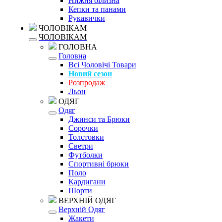
Нижня білизна
Кепки та панами
Рукавички
ЧОЛОВІКАМ
ЧОЛОВІКАМ
ГОЛОВНА
Головна
Всі Чоловічі Товари
Новий сезон
Розпродаж
Льон
ОДЯГ
Одяг
Джинси та Брюки
Сорочки
Толстовки
Светри
Футболки
Спортивні брюки
Поло
Кардигани
Шорти
ВЕРХНІЙ ОДЯГ
Верхній Одяг
Жакети