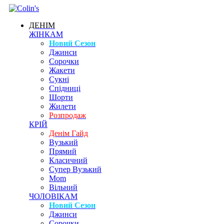
ДЕНІМ
ЖІНКАМ
Новий Сезон
Джинси
Сорочки
Жакети
Сукні
Спідниці
Шорти
Жилети
Розпродаж
КРІЙ
Денім Гайд
Вузький
Прямий
Класичний
Супер Вузький
Mom
Вільний
ЧОЛОВІКАМ
Новий Сезон
Джинси
Сорочки