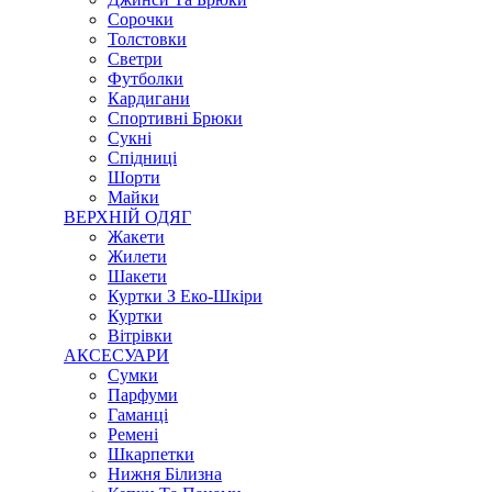
Сорочки
Толстовки
Светри
Футболки
Кардигани
Спортивні Брюки
Сукні
Спідниці
Шорти
Майки
ВЕРХНІЙ ОДЯГ
Жакети
Жилети
Шакети
Куртки З Еко-Шкіри
Куртки
Вітрівки
АКСЕСУАРИ
Сумки
Парфуми
Гаманці
Ремені
Шкарпетки
Нижня Білизна