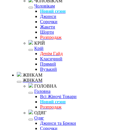
ЧОЛОВІКАМ
Чоловікам
Новий сезон
Джинси
Сорочки
Жакети
Шорти
Розпродаж
КРІЙ
Крій
Денім Гайд
Класичний
Прямий
Вузький
ЖІНКАМ
ЖІНКАМ
ГОЛОВНА
Головна
Всі Жіночі Товари
Новий сезон
Розпродаж
ОДЯГ
Одяг
Джинси та Брюки
Сорочки