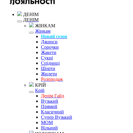
ДЕНІМ
ДЕНІМ
ЖІНКАМ
Жінкам
Новий сезон
Джинси
Сорочки
Жакети
Сукні
Спідниці
Шорти
Жилети
Розпродаж
КРІЙ
Крій
Денім Гайд
Вузький
Прямий
Класичний
Супер Вузький
MOM
Вільний