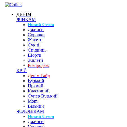
ДЕНІМ
ЖІНКАМ
Новий Сезон
Джинси
Сорочки
Жакети
Сукні
Спідниці
Шорти
Жилети
Розпродаж
КРІЙ
Денім Гайд
Вузький
Прямий
Класичний
Супер Вузький
Mom
Вільний
ЧОЛОВІКАМ
Новий Сезон
Джинси
Сорочки