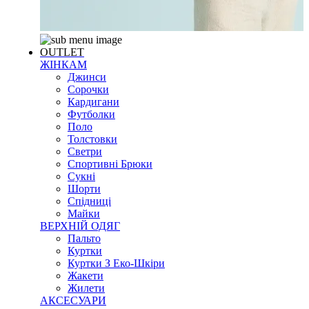
OUTLET
ЖІНКАМ
Джинси
Сорочки
Кардигани
Футболки
Поло
Толстовки
Светри
Спортивні Брюки
Сукні
Шорти
Спідниці
Майки
ВЕРХНІЙ ОДЯГ
Пальто
Куртки
Куртки З Еко-Шкіри
Жакети
Жилети
АКСЕСУАРИ