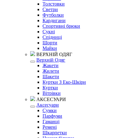
Толстовки
Светри
Футболки
Кардигани
Спортивні брюки
Сукні
Спідниці
Шорти
Майки
ВЕРХНІЙ ОДЯГ
Верхній Одяг
Жакети
Жилети
Шакети
Куртки З Еко-Шкіри
Куртки
Вітрівки
АКСЕСУАРИ
Аксесуари
Сумки
Парфуми
Гаманці
Ремені
Шкарпетки