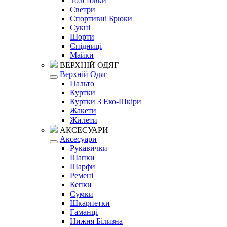
Толстовки
Светри
Спортивні Брюки
Сукні
Шорти
Спідниці
Майки
ВЕРХНІЙ ОДЯГ
Верхній Одяг
Пальто
Куртки
Куртки З Еко-Шкіри
Жакети
Жилети
АКСЕСУАРИ
Аксесуари
Рукавички
Шапки
Шарфи
Ремені
Кепки
Сумки
Шкарпетки
Гаманці
Нижня Білизна