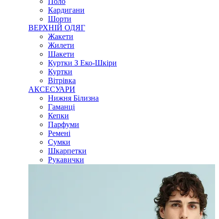
Поло
Кардигани
Шорти
ВЕРХНІЙ ОДЯГ
Жакети
Жилети
Шакети
Куртки З Еко-Шкіри
Куртки
Вітрівка
АКСЕСУАРИ
Нижня Білизна
Гаманці
Кепки
Парфуми
Ремені
Сумки
Шкарпетки
Рукавички