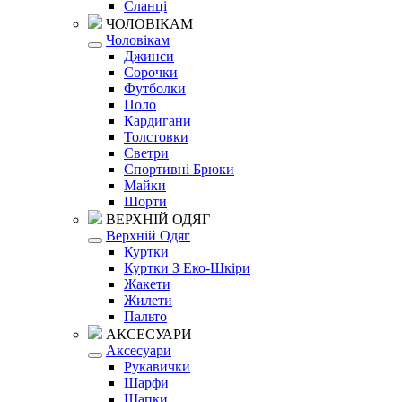
Сланці
ЧОЛОВІКАМ
Чоловікам
Джинси
Сорочки
Футболки
Поло
Кардигани
Толстовки
Светри
Спортивні Брюки
Майки
Шорти
ВЕРХНІЙ ОДЯГ
Верхній Одяг
Куртки
Куртки З Еко-Шкіри
Жакети
Жилети
Пальто
АКСЕСУАРИ
Аксесуари
Рукавички
Шарфи
Шапки