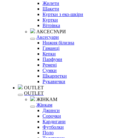
Жилети
Шакети
Куртки з еко-шкіри
Куртки
Вітрівка
АКСЕСУАРИ
Аксесуари
Нижня білизна
Гаманці
Кепки
Парфуми
Ремені
Сумки
Шкарпетки
Рукавички
OUTLET
OUTLET
ЖІНКАМ
Жінкам
Джинси
Сорочки
Кардигани
Футболки
Поло