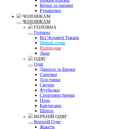
Нижня білизна
Кепки та панами
Рукавички
ЧОЛОВІКАМ
ЧОЛОВІКАМ
ГОЛОВНА
Головна
Всі Чоловічі Товари
Новий сезон
Розпродаж
Льон
ОДЯГ
Одяг
Джинси та Брюки
Сорочки
Толстовки
Светри
Футболки
Спортивні брюки
Поло
Кардигани
Шорти
ВЕРХНІЙ ОДЯГ
Верхній Одяг
Жакети