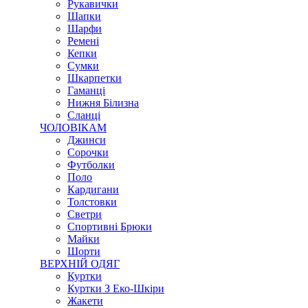
Рукавички
Шапки
Шарфи
Ремені
Кепки
Сумки
Шкарпетки
Гаманці
Нижня Білизна
Сланці
ЧОЛОВІКАМ
Джинси
Сорочки
Футболки
Поло
Кардигани
Толстовки
Светри
Спортивні Брюки
Майки
Шорти
ВЕРХНІЙ ОДЯГ
Куртки
Куртки З Еко-Шкіри
Жакети