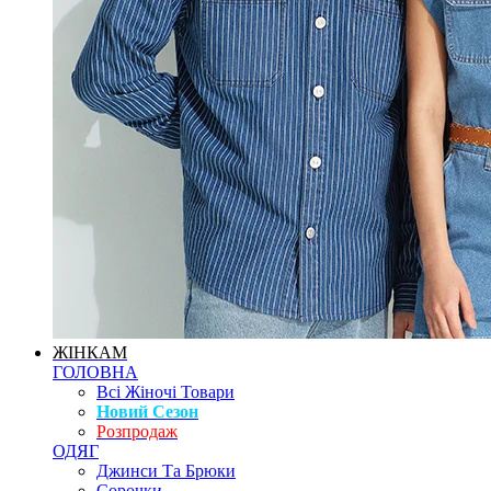
ЖІНКАМ
ГОЛОВНА
Всі Жіночі Товари
Новий Сезон
Розпродаж
ОДЯГ
Джинси Та Брюки
Сорочки