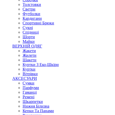
Толстовки
Светри
Футболки
Кардигани
Спортивні Брюки
Сукні
Спідниці
Шорти
Майки
ВЕРХНІЙ ОДЯГ
Жакети
Жилети
Шакети
Куртки З Еко-Шкіри
Куртки
Вітрівки
АКСЕСУАРИ
Сумки
Парфуми
Гаманці
Ремені
Шкарпетки
Нижня Білизна
Кепки Та Панами