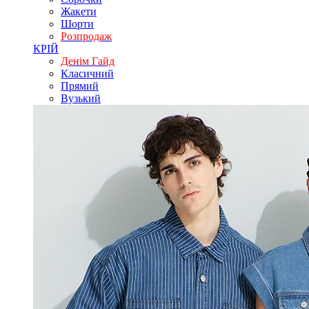
Жакети
Шорти
Розпродаж
КРІЙ
Денім Гайд
Класичний
Прямий
Вузький