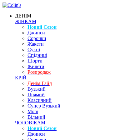
ДЕНІМ
ЖІНКАМ
Новий Сезон
Джинси
Сорочки
Жакети
Сукні
Спідниці
Шорти
Жилети
Розпродаж
КРІЙ
Денім Гайд
Вузький
Прямий
Класичний
Супер Вузький
Mom
Вільний
ЧОЛОВІКАМ
Новий Сезон
Джинси
Сорочки