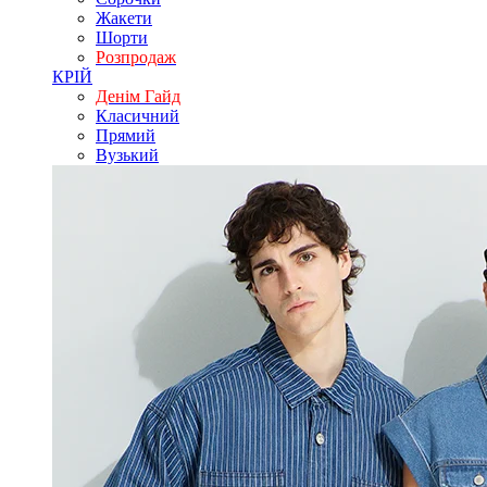
Жакети
Шорти
Розпродаж
КРІЙ
Денім Гайд
Класичний
Прямий
Вузький