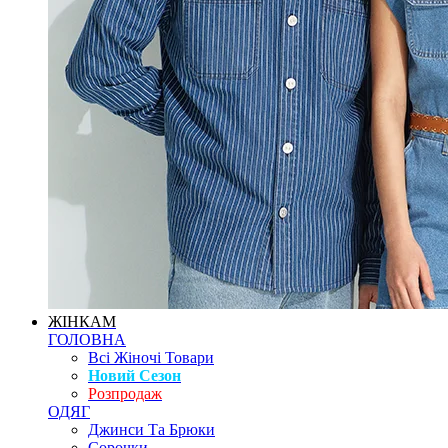
ЖІНКАМ
ГОЛОВНА
Всі Жіночі Товари
Новий Сезон
Розпродаж
ОДЯГ
Джинси Та Брюки
Сорочки