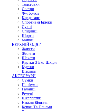
Толстовки
Светри
Футболки
Кардигани
Спортивні Брюки
Сукні
Спідниці
Шорти
Майки
ВЕРХНІЙ ОДЯГ
Жакети
Жилети
Шакети
Куртки З Еко-Шкіри
Куртки
Вітрівки
АКСЕСУАРИ
Сумки
Парфуми
Гаманці
Ремені
Шкарпетки
Нижня Білизна
Кепки Та Панами