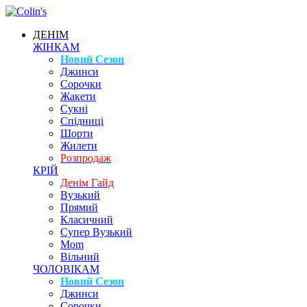
ДЕНІМ
ЖІНКАМ
Новий Сезон
Джинси
Сорочки
Жакети
Сукні
Спідниці
Шорти
Жилети
Розпродаж
КРІЙ
Денім Гайд
Вузький
Прямий
Класичний
Супер Вузький
Mom
Вільний
ЧОЛОВІКАМ
Новий Сезон
Джинси
Сорочки