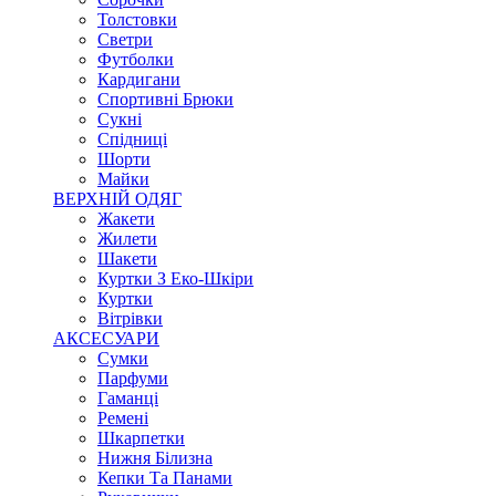
Толстовки
Светри
Футболки
Кардигани
Спортивні Брюки
Сукні
Спідниці
Шорти
Майки
ВЕРХНІЙ ОДЯГ
Жакети
Жилети
Шакети
Куртки З Еко-Шкіри
Куртки
Вітрівки
АКСЕСУАРИ
Сумки
Парфуми
Гаманці
Ремені
Шкарпетки
Нижня Білизна
Кепки Та Панами