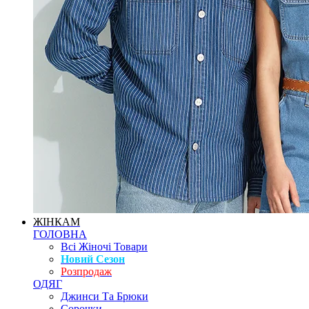
ЖІНКАМ
ГОЛОВНА
Всі Жіночі Товари
Новий Сезон
Розпродаж
ОДЯГ
Джинси Та Брюки
Сорочки