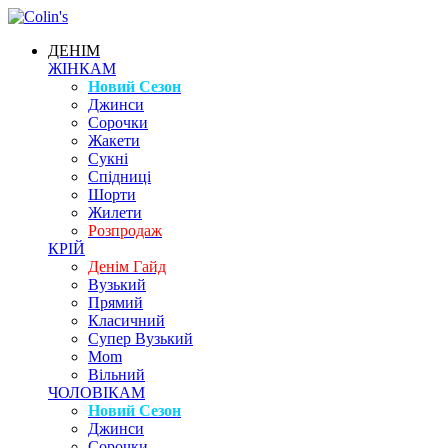
ДЕНІМ
ЖІНКАМ
Новий Сезон
Джинси
Сорочки
Жакети
Сукні
Спідниці
Шорти
Жилети
Розпродаж
КРІЙ
Денім Гайд
Вузький
Прямий
Класичний
Супер Вузький
Mom
Вільний
ЧОЛОВІКАМ
Новий Сезон
Джинси
Сорочки