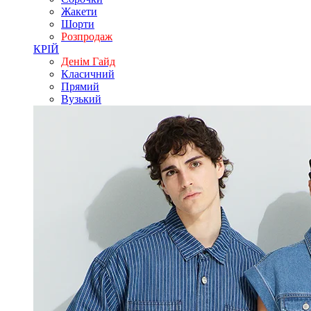
Жакети
Шорти
Розпродаж
КРІЙ
Денім Гайд
Класичний
Прямий
Вузький