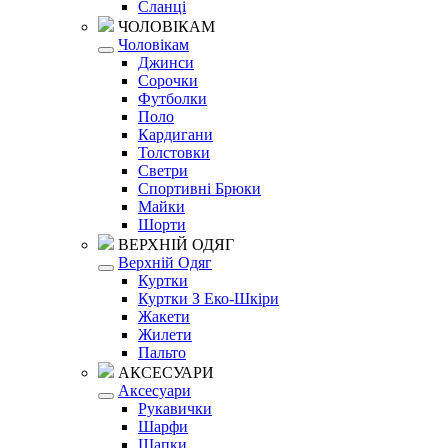
Сланці
ЧОЛОВІКАМ
Чоловікам
Джинси
Сорочки
Футболки
Поло
Кардигани
Толстовки
Светри
Спортивні Брюки
Майки
Шорти
ВЕРХНІЙ ОДЯГ
Верхній Одяг
Куртки
Куртки З Еко-Шкіри
Жакети
Жилети
Пальто
АКСЕСУАРИ
Аксесуари
Рукавички
Шарфи
Шапки