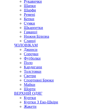
Рукавички
Шапки
Шарфи
Ремені
Кепки
Сумки
Шкарпетки
Гаманці
Нижня Білизна
Сланці
ЧОЛОВІКАМ
Джинси
Сорочки
Футболки
Поло
Кардигани
Толстовки
Светри
Спортивні Брюки
Майки
Шорти
ВЕРХНІЙ ОДЯГ
Куртки
Куртки З Еко-Шкіри
Жакети