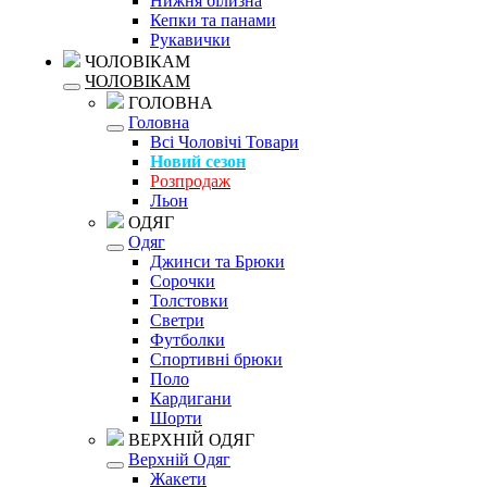
Нижня білизна
Кепки та панами
Рукавички
ЧОЛОВІКАМ
ЧОЛОВІКАМ
ГОЛОВНА
Головна
Всі Чоловічі Товари
Новий сезон
Розпродаж
Льон
ОДЯГ
Одяг
Джинси та Брюки
Сорочки
Толстовки
Светри
Футболки
Спортивні брюки
Поло
Кардигани
Шорти
ВЕРХНІЙ ОДЯГ
Верхній Одяг
Жакети