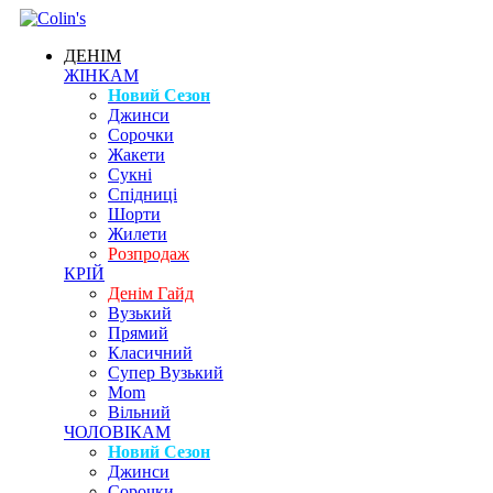
ДЕНІМ
ЖІНКАМ
Новий Сезон
Джинси
Сорочки
Жакети
Сукні
Спідниці
Шорти
Жилети
Розпродаж
КРІЙ
Денім Гайд
Вузький
Прямий
Класичний
Супер Вузький
Mom
Вільний
ЧОЛОВІКАМ
Новий Сезон
Джинси
Сорочки