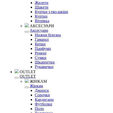
Жилети
Шакети
Куртки з еко-шкіри
Куртки
Вітрівка
АКСЕСУАРИ
Аксесуари
Нижня білизна
Гаманці
Кепки
Парфуми
Ремені
Сумки
Шкарпетки
Рукавички
OUTLET
OUTLET
ЖІНКАМ
Жінкам
Джинси
Сорочки
Кардигани
Футболки
Поло