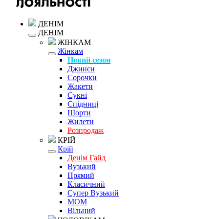
ДЕНІМ
ДЕНІМ
ЖІНКАМ
Жінкам
Новий сезон
Джинси
Сорочки
Жакети
Сукні
Спідниці
Шорти
Жилети
Розпродаж
КРІЙ
Крій
Денім Гайд
Вузький
Прямий
Класичний
Супер Вузький
MOM
Вільний