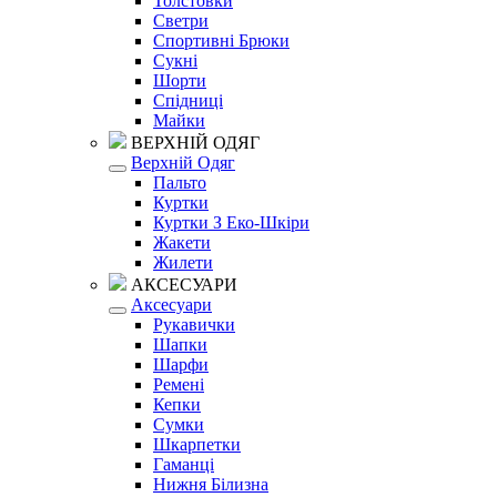
Толстовки
Светри
Спортивні Брюки
Сукні
Шорти
Спідниці
Майки
ВЕРХНІЙ ОДЯГ
Верхній Одяг
Пальто
Куртки
Куртки З Еко-Шкіри
Жакети
Жилети
АКСЕСУАРИ
Аксесуари
Рукавички
Шапки
Шарфи
Ремені
Кепки
Сумки
Шкарпетки
Гаманці
Нижня Білизна