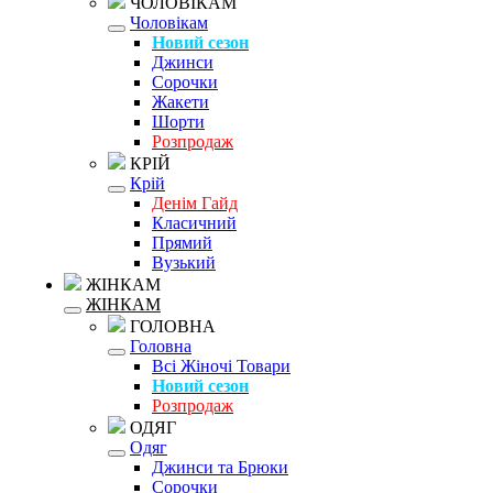
ЧОЛОВІКАМ
Чоловікам
Новий сезон
Джинси
Сорочки
Жакети
Шорти
Розпродаж
КРІЙ
Крій
Денім Гайд
Класичний
Прямий
Вузький
ЖІНКАМ
ЖІНКАМ
ГОЛОВНА
Головна
Всі Жіночі Товари
Новий сезон
Розпродаж
ОДЯГ
Одяг
Джинси та Брюки
Сорочки