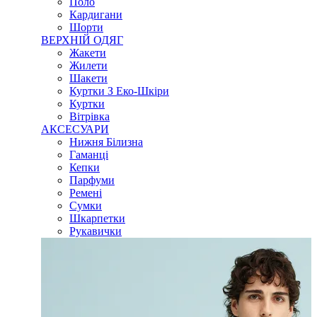
Поло
Кардигани
Шорти
ВЕРХНІЙ ОДЯГ
Жакети
Жилети
Шакети
Куртки З Еко-Шкіри
Куртки
Вітрівка
АКСЕСУАРИ
Нижня Білизна
Гаманці
Кепки
Парфуми
Ремені
Сумки
Шкарпетки
Рукавички