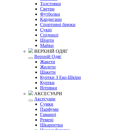
Толстовки
Светри
Футболки
Кардигани
Спортивні брюки
Сукні
Спідниці
Шорти
Майки
ВЕРХНІЙ ОДЯГ
Верхній Одяг
Жакети
Жилети
Шакети
Куртки З Еко-Шкіри
Куртки
Вітрівки
АКСЕСУАРИ
Аксесуари
Сумки
Парфуми
Гаманці
Ремені
Шкарпетки