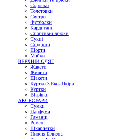
Сорочки
Толстовки
Светри
Футболки
Кардигани
Спортивні Брюки
Сукні
Спідниці
Шорти
Майки
ВЕРХНІЙ ОДЯГ
Жакети
Жилети
Шакети
Куртки З Еко-Шкіри
Куртки
Вітрівки
АКСЕСУАРИ
Сумки
Парфуми
Гаманці
Ремені
Шкарпетки
Нижня Білизна