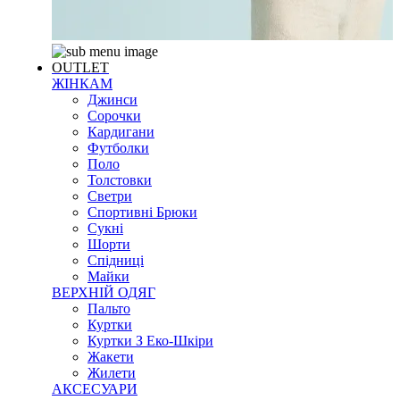
OUTLET
ЖІНКАМ
Джинси
Сорочки
Кардигани
Футболки
Поло
Толстовки
Светри
Спортивні Брюки
Сукні
Шорти
Спідниці
Майки
ВЕРХНІЙ ОДЯГ
Пальто
Куртки
Куртки З Еко-Шкіри
Жакети
Жилети
АКСЕСУАРИ