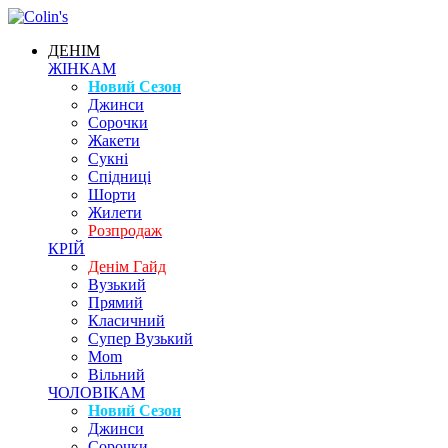
ДЕНІМ
ЖІНКАМ
Новий Сезон
Джинси
Сорочки
Жакети
Сукні
Спідниці
Шорти
Жилети
Розпродаж
КРІЙ
Денім Гайд
Вузький
Прямий
Класичний
Супер Вузький
Mom
Вільний
ЧОЛОВІКАМ
Новий Сезон
Джинси
Сорочки