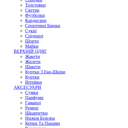
Толстовки
Светри
Футболки
Кардигани
Спортивні Брюки
Сукні
Спідниці
Шорти
Майки
ВЕРХНІЙ ОДЯГ
Жакети
Жилети
Шакети
Куртки З Еко-Шкіри
Куртки
Вітрівки
АКСЕСУАРИ
Сумки
Парфуми
Гаманці
Ремені
Шкарпетки
Нижня Білизна
Кепки Та Панами