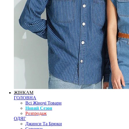
ЖІНКАМ
ГОЛОВНА
Всі Жіночі Товари
Новий Сезон
Розпродаж
ОДЯГ
Джинси Та Брюки
Сорочки