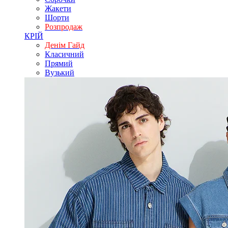
Жакети
Шорти
Розпродаж
КРІЙ
Денім Гайд
Класичний
Прямий
Вузький