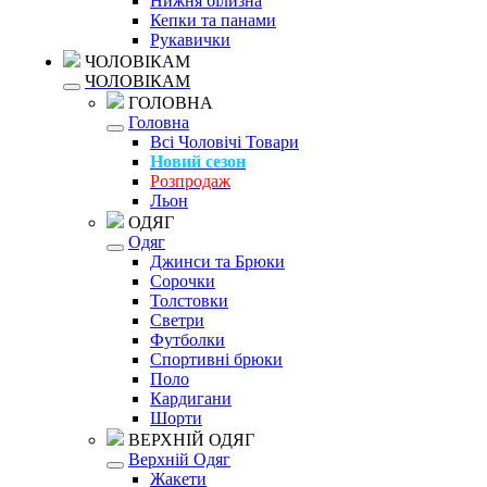
Нижня білизна
Кепки та панами
Рукавички
ЧОЛОВІКАМ
ЧОЛОВІКАМ
ГОЛОВНА
Головна
Всі Чоловічі Товари
Новий сезон
Розпродаж
Льон
ОДЯГ
Одяг
Джинси та Брюки
Сорочки
Толстовки
Светри
Футболки
Спортивні брюки
Поло
Кардигани
Шорти
ВЕРХНІЙ ОДЯГ
Верхній Одяг
Жакети