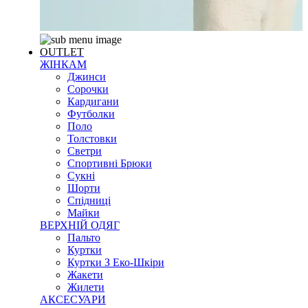
OUTLET
ЖІНКАМ
Джинси
Сорочки
Кардигани
Футболки
Поло
Толстовки
Светри
Спортивні Брюки
Сукні
Шорти
Спідниці
Майки
ВЕРХНІЙ ОДЯГ
Пальто
Куртки
Куртки З Еко-Шкіри
Жакети
Жилети
АКСЕСУАРИ