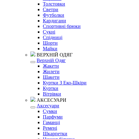
Толстовки
Светри
Футболки
Кардигани
Спортивні брюки
Сукні
Спідниці
Шорти
Майки
ВЕРХНІЙ ОДЯГ
Верхній Одяг
Жакети
Жилети
Шакети
Куртки З Еко-Шкіри
Куртки
Вітрівки
АКСЕСУАРИ
Аксесуари
Сумки
Парфуми
Гаманці
Ремені
Шкарпетки