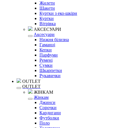
Жилети
Шакети
Куртки з еко-шкіри
Куртки
Вітрівка
АКСЕСУАРИ
Аксесуари
Нижня білизна
Гаманці
Кепки
Парфуми
Ремені
Сумки
Шкарпетки
Рукавички
OUTLET
OUTLET
ЖІНКАМ
Жінкам
Джинси
Сорочки
Кардигани
Футболки
Поло