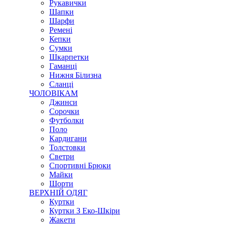
Рукавички
Шапки
Шарфи
Ремені
Кепки
Сумки
Шкарпетки
Гаманці
Нижня Білизна
Сланці
ЧОЛОВІКАМ
Джинси
Сорочки
Футболки
Поло
Кардигани
Толстовки
Светри
Спортивні Брюки
Майки
Шорти
ВЕРХНІЙ ОДЯГ
Куртки
Куртки З Еко-Шкіри
Жакети