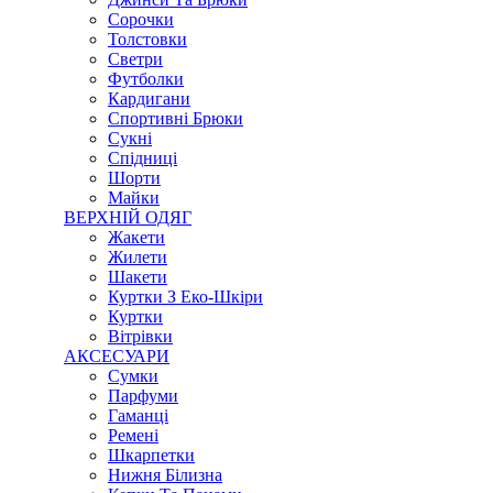
Сорочки
Толстовки
Светри
Футболки
Кардигани
Спортивні Брюки
Сукні
Спідниці
Шорти
Майки
ВЕРХНІЙ ОДЯГ
Жакети
Жилети
Шакети
Куртки З Еко-Шкіри
Куртки
Вітрівки
АКСЕСУАРИ
Сумки
Парфуми
Гаманці
Ремені
Шкарпетки
Нижня Білизна