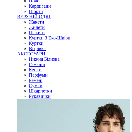
Поло
Кардигани
Шорти
ВЕРХНІЙ ОДЯГ
Жакети
Жилети
Шакети
Куртки З Еко-Шкіри
Куртки
Вітрівка
АКСЕСУАРИ
Нижня Білизна
Гаманці
Кепки
Парфуми
Ремені
Сумки
Шкарпетки
Рукавички