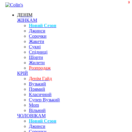
2
3
ДЕНІМ
ЖІНКАМ
Новий Сезон
Джинси
Сорочки
Жакети
Сукні
Спідниці
Шорти
Жилети
Розпродаж
КРІЙ
Денім Гайд
Вузький
Прямий
Класичний
Супер Вузький
Mom
Вільний
ЧОЛОВІКАМ
Новий Сезон
Джинси
Сорочки