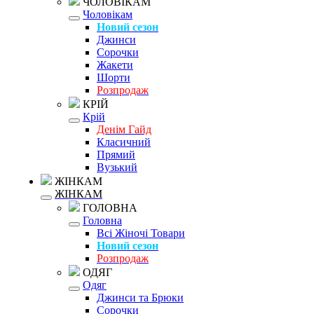
ЧОЛОВІКАМ
Чоловікам
Новий сезон
Джинси
Сорочки
Жакети
Шорти
Розпродаж
КРІЙ
Крій
Денім Гайд
Класичний
Прямий
Вузький
ЖІНКАМ
ЖІНКАМ
ГОЛОВНА
Головна
Всі Жіночі Товари
Новий сезон
Розпродаж
ОДЯГ
Одяг
Джинси та Брюки
Сорочки