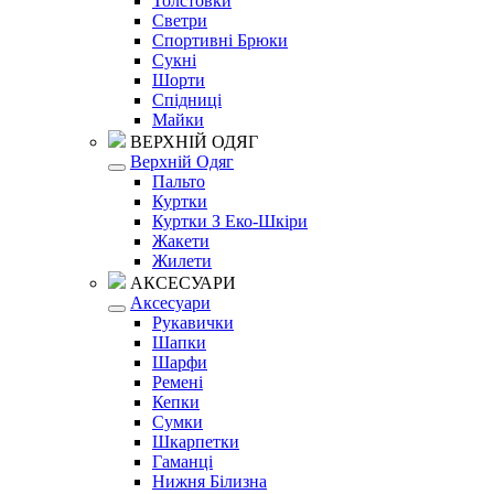
Толстовки
Светри
Спортивні Брюки
Сукні
Шорти
Спідниці
Майки
ВЕРХНІЙ ОДЯГ
Верхній Одяг
Пальто
Куртки
Куртки З Еко-Шкіри
Жакети
Жилети
АКСЕСУАРИ
Аксесуари
Рукавички
Шапки
Шарфи
Ремені
Кепки
Сумки
Шкарпетки
Гаманці
Нижня Білизна