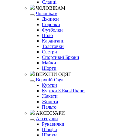
Сланці
ЧОЛОВІКАМ
Чоловікам
Джинси
Сорочки
Футболки
Поло
Кардигани
Толстовки
Светри
Спортивні Брюки
Майки
Шорти
ВЕРХНІЙ ОДЯГ
Верхній Одяг
Куртки
Куртки З Еко-Шкіри
Жакети
Жилети
Пальто
АКСЕСУАРИ
Аксесуари
Рукавички
Шарфи
Шапки