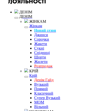
ДЕНІМ
ДЕНІМ
ЖІНКАМ
Жінкам
Новий сезон
Джинси
Сорочки
Жакети
Сукні
Спідниці
Шорти
Жилети
Розпродаж
КРІЙ
Крій
Денім Гайд
Вузький
Прямий
Класичний
Супер Вузький
MOM
Вільний