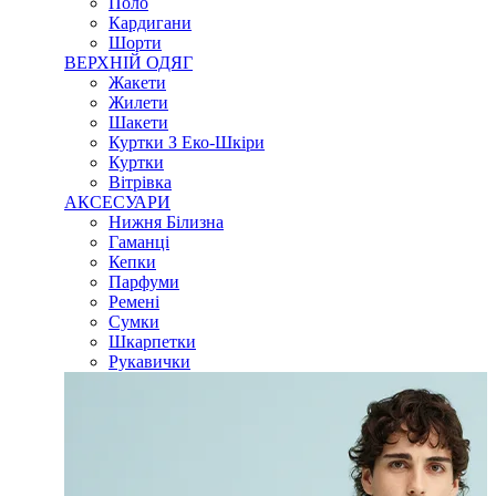
Поло
Кардигани
Шорти
ВЕРХНІЙ ОДЯГ
Жакети
Жилети
Шакети
Куртки З Еко-Шкіри
Куртки
Вітрівка
АКСЕСУАРИ
Нижня Білизна
Гаманці
Кепки
Парфуми
Ремені
Сумки
Шкарпетки
Рукавички