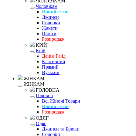
ЧОЛОВІКАМ
Чоловікам
Новий сезон
Джинси
Сорочки
Жакети
Шорти
Розпродаж
КРІЙ
Крій
Денім Гайд
Класичний
Прямий
Вузький
ЖІНКАМ
ЖІНКАМ
ГОЛОВНА
Головна
Всі Жіночі Товари
Новий сезон
Розпродаж
ОДЯГ
Одяг
Джинси та Брюки
Сорочки