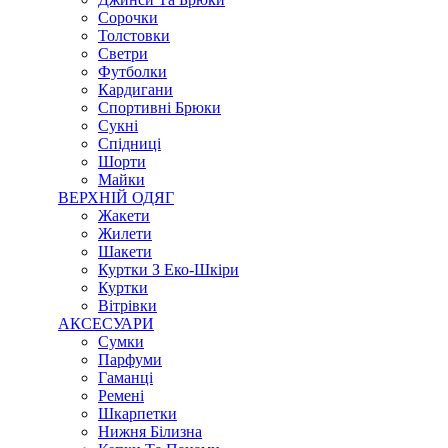
Сорочки
Толстовки
Светри
Футболки
Кардигани
Спортивні Брюки
Сукні
Спідниці
Шорти
Майки
ВЕРХНІЙ ОДЯГ
Жакети
Жилети
Шакети
Куртки З Еко-Шкіри
Куртки
Вітрівки
АКСЕСУАРИ
Сумки
Парфуми
Гаманці
Ремені
Шкарпетки
Нижня Білизна