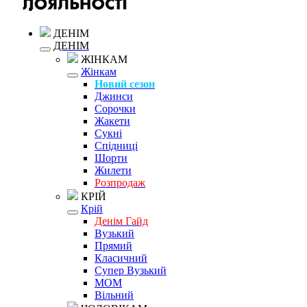
ДЕНІМ
ДЕНІМ
ЖІНКАМ
Жінкам
Новий сезон
Джинси
Сорочки
Жакети
Сукні
Спідниці
Шорти
Жилети
Розпродаж
КРІЙ
Крій
Денім Гайд
Вузький
Прямий
Класичний
Супер Вузький
MOM
Вільний