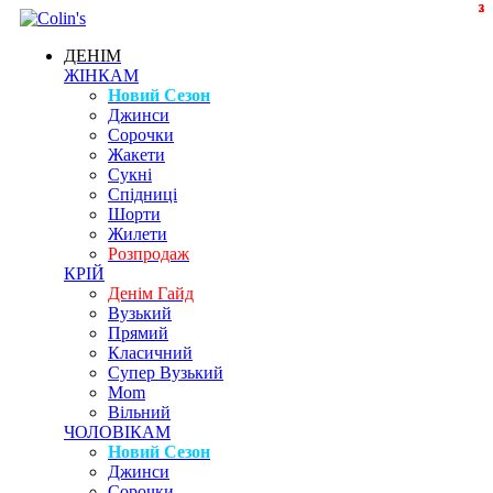
3
3
2
ДЕНІМ
ЖІНКАМ
Новий Сезон
Джинси
Сорочки
Жакети
Сукні
Спідниці
Шорти
Жилети
Розпродаж
КРІЙ
Денім Гайд
Вузький
Прямий
Класичний
Супер Вузький
Mom
Вільний
ЧОЛОВІКАМ
Новий Сезон
Джинси
Сорочки