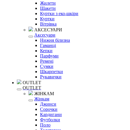
Жилети
Шакети
Куртки з еко-шкіри
Куртки
Вітрівка
АКСЕСУАРИ
Аксесуари
Нижня білизна
Гаманці
Кепки
Парфуми
Ремені
Сумки
Шкарпетки
Рукавички
OUTLET
OUTLET
ЖІНКАМ
Жінкам
Джинси
Сорочки
Кардигани
Футболки
Поло