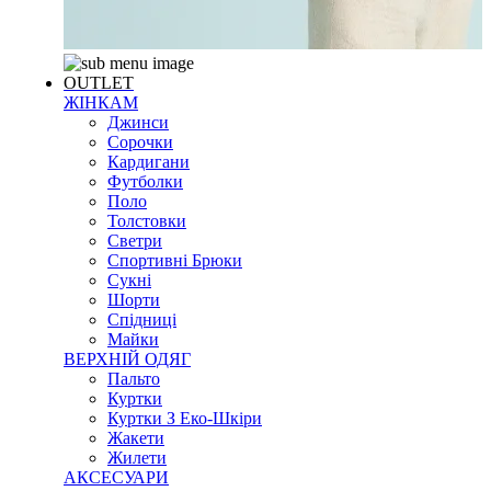
OUTLET
ЖІНКАМ
Джинси
Сорочки
Кардигани
Футболки
Поло
Толстовки
Светри
Спортивні Брюки
Сукні
Шорти
Спідниці
Майки
ВЕРХНІЙ ОДЯГ
Пальто
Куртки
Куртки З Еко-Шкіри
Жакети
Жилети
АКСЕСУАРИ