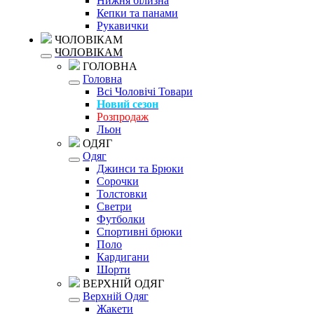
Нижня білизна
Кепки та панами
Рукавички
ЧОЛОВІКАМ
ЧОЛОВІКАМ
ГОЛОВНА
Головна
Всі Чоловічі Товари
Новий сезон
Розпродаж
Льон
ОДЯГ
Одяг
Джинси та Брюки
Сорочки
Толстовки
Светри
Футболки
Спортивні брюки
Поло
Кардигани
Шорти
ВЕРХНІЙ ОДЯГ
Верхній Одяг
Жакети