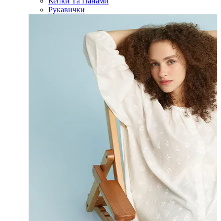
Кепки Та Панами
Рукавички