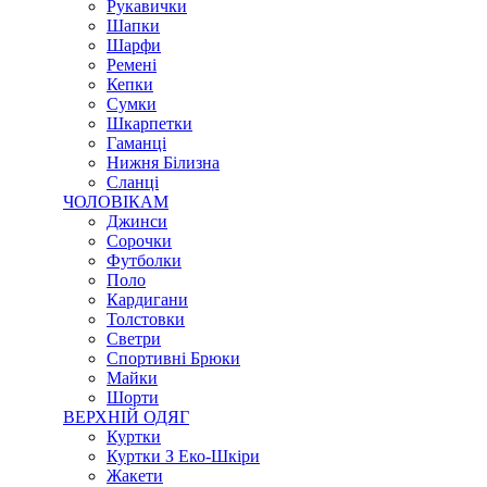
Рукавички
Шапки
Шарфи
Ремені
Кепки
Сумки
Шкарпетки
Гаманці
Нижня Білизна
Сланці
ЧОЛОВІКАМ
Джинси
Сорочки
Футболки
Поло
Кардигани
Толстовки
Светри
Спортивні Брюки
Майки
Шорти
ВЕРХНІЙ ОДЯГ
Куртки
Куртки З Еко-Шкіри
Жакети