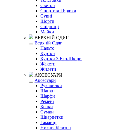
Толстовки
Светри
Спортивні Брюки
Сукні
Шорти
Спідниці
Майки
ВЕРХНІЙ ОДЯГ
Верхній Одяг
Пальто
Куртки
Куртки З Еко-Шкіри
Жакети
Жилети
АКСЕСУАРИ
Аксесуари
Рукавички
Шапки
Шарфи
Ремені
Кепки
Сумки
Шкарпетки
Гаманці
Нижня Білизна