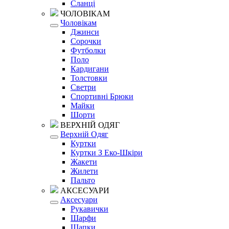
Сланці
ЧОЛОВІКАМ
Чоловікам
Джинси
Сорочки
Футболки
Поло
Кардигани
Толстовки
Светри
Спортивні Брюки
Майки
Шорти
ВЕРХНІЙ ОДЯГ
Верхній Одяг
Куртки
Куртки З Еко-Шкіри
Жакети
Жилети
Пальто
АКСЕСУАРИ
Аксесуари
Рукавички
Шарфи
Шапки