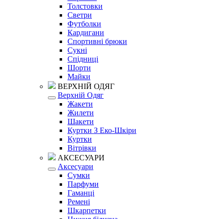
Толстовки
Светри
Футболки
Кардигани
Спортивні брюки
Сукні
Спідниці
Шорти
Майки
ВЕРХНІЙ ОДЯГ
Верхній Одяг
Жакети
Жилети
Шакети
Куртки З Еко-Шкіри
Куртки
Вітрівки
АКСЕСУАРИ
Аксесуари
Сумки
Парфуми
Гаманці
Ремені
Шкарпетки