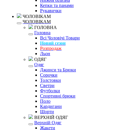
Нижня білизна
Кепки та панами
Рукавички
ЧОЛОВІКАМ
ЧОЛОВІКАМ
ГОЛОВНА
Головна
Всі Чоловічі Товари
Новий сезон
Розпродаж
Льон
ОДЯГ
Одяг
Джинси та Брюки
Сорочки
Толстовки
Светри
Футболки
Спортивні брюки
Поло
Кардигани
Шорти
ВЕРХНІЙ ОДЯГ
Верхній Одяг
Жакети