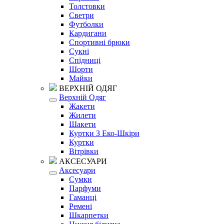
Толстовки
Светри
Футболки
Кардигани
Спортивні брюки
Сукні
Спідниці
Шорти
Майки
ВЕРХНІЙ ОДЯГ
Верхній Одяг
Жакети
Жилети
Шакети
Куртки З Еко-Шкіри
Куртки
Вітрівки
АКСЕСУАРИ
Аксесуари
Сумки
Парфуми
Гаманці
Ремені
Шкарпетки