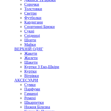
Сорочки
Толстовки
Светри
Футболки
Кардигани
Спортивні Брюки
Сукні
Спідниці
Шорти
Майки
ВЕРХНІЙ ОДЯГ
Жакети
Жилети
Шакети
Куртки З Еко-Шкіри
Куртки
Вітрівки
АКСЕСУАРИ
Сумки
Парфуми
Гаманці
Ремені
Шкарпетки
Нижня Білизна