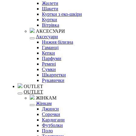
Жилети
Шакети
Куртки з еко-шкіри
Куртки
Вітрівка
АКСЕСУАРИ
Аксесуари
Нижня білизна
Гаманці
Кепки
Парфуми
Ремені
Сумки
Шкарпетки
Рукавички
OUTLET
OUTLET
ЖІНКАМ
Жінкам
Джинси
Сорочки
Кардигани
Футболки
Поло