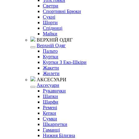
Толстовки
Светри
Спортивні Брюки
Сукні
Шорти
Спідниці
Майки
ВЕРХНІЙ ОДЯГ
Верхній Одяг
Пальто
Куртки
Куртки З Еко-Шкіри
Жакети
Жилети
АКСЕСУАРИ
Аксесуари
Рукавички
Шапки
Шарфи
Ремені
Кепки
Сумки
Шкарпетки
Гаманці
Нижня Білизна