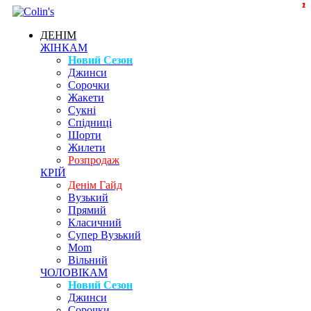
1
1
2
ДЕНІМ
ЖІНКАМ
Новий Сезон
Джинси
Сорочки
Жакети
Сукні
Спідниці
Шорти
Жилети
Розпродаж
КРІЙ
Денім Гайд
Вузький
Прямий
Класичний
Супер Вузький
Mom
Вільний
ЧОЛОВІКАМ
Новий Сезон
Джинси
Сорочки