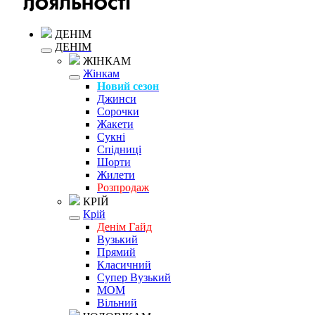
ДЕНІМ
ДЕНІМ
ЖІНКАМ
Жінкам
Новий сезон
Джинси
Сорочки
Жакети
Сукні
Спідниці
Шорти
Жилети
Розпродаж
КРІЙ
Крій
Денім Гайд
Вузький
Прямий
Класичний
Супер Вузький
MOM
Вільний