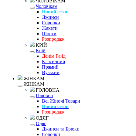
ЧОЛОВІКАМ
Чоловікам
Новий сезон
Джинси
Сорочки
Жакети
Шорти
Розпродаж
КРІЙ
Крій
Денім Гайд
Класичний
Прямий
Вузький
ЖІНКАМ
ЖІНКАМ
ГОЛОВНА
Головна
Всі Жіночі Товари
Новий сезон
Розпродаж
ОДЯГ
Одяг
Джинси та Брюки
Сорочки