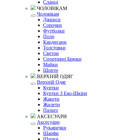
Сланці
ЧОЛОВІКАМ
Чоловікам
Джинси
Сорочки
Футболки
Поло
Кардигани
Толстовки
Светри
Спортивні Брюки
Майки
Шорти
ВЕРХНІЙ ОДЯГ
Верхній Одяг
Куртки
Куртки З Еко-Шкіри
Жакети
Жилети
Пальто
АКСЕСУАРИ
Аксесуари
Рукавички
Шарфи
Шапки