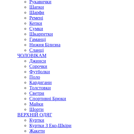
Рукавички
Шапки
Шарфи
Ремені
Кепки
Сумки
Шкарпетки
Гаманці
Нижня Білизна
Сланці
ЧОЛОВІКАМ
Джинси
Сорочки
Футболки
Поло
Кардигани
Толстовки
Светри
Спортивні Брюки
Майки
Шорти
ВЕРХНІЙ ОДЯГ
Куртки
Куртки З Еко-Шкіри
Жакети