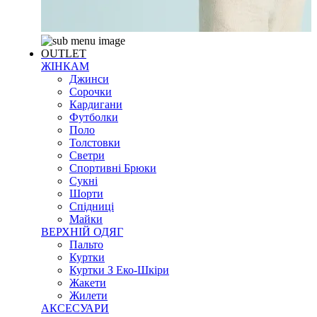
OUTLET
ЖІНКАМ
Джинси
Сорочки
Кардигани
Футболки
Поло
Толстовки
Светри
Спортивні Брюки
Сукні
Шорти
Спідниці
Майки
ВЕРХНІЙ ОДЯГ
Пальто
Куртки
Куртки З Еко-Шкіри
Жакети
Жилети
АКСЕСУАРИ