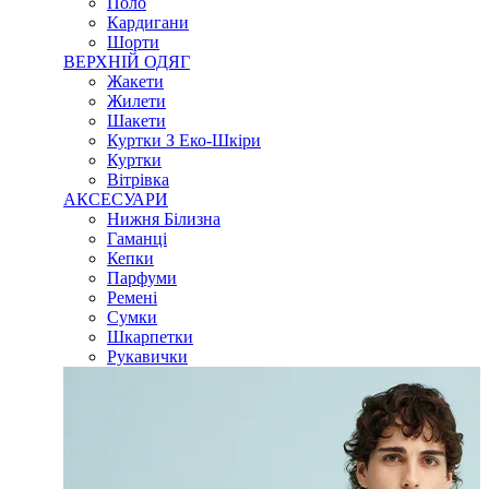
Поло
Кардигани
Шорти
ВЕРХНІЙ ОДЯГ
Жакети
Жилети
Шакети
Куртки З Еко-Шкіри
Куртки
Вітрівка
АКСЕСУАРИ
Нижня Білизна
Гаманці
Кепки
Парфуми
Ремені
Сумки
Шкарпетки
Рукавички