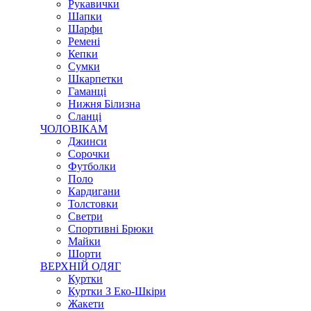
Рукавички
Шапки
Шарфи
Ремені
Кепки
Сумки
Шкарпетки
Гаманці
Нижня Білизна
Сланці
ЧОЛОВІКАМ
Джинси
Сорочки
Футболки
Поло
Кардигани
Толстовки
Светри
Спортивні Брюки
Майки
Шорти
ВЕРХНІЙ ОДЯГ
Куртки
Куртки З Еко-Шкіри
Жакети