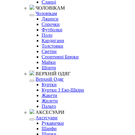
Сланці
ЧОЛОВІКАМ
Чоловікам
Джинси
Сорочки
Футболки
Поло
Кардигани
Толстовки
Светри
Спортивні Брюки
Майки
Шорти
ВЕРХНІЙ ОДЯГ
Верхній Одяг
Куртки
Куртки З Еко-Шкіри
Жакети
Жилети
Пальто
АКСЕСУАРИ
Аксесуари
Рукавички
Шарфи
Шапки