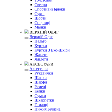
Толстовки
Светри
Спортивні Брюки
Сукні
Шорти
Спідниці
Майки
ВЕРХНІЙ ОДЯГ
Верхній Одяг
Пальто
Куртки
Куртки З Еко-Шкіри
Жакети
Жилети
АКСЕСУАРИ
Аксесуари
Рукавички
Шапки
Шарфи
Ремені
Кепки
Сумки
Шкарпетки
Гаманці
Нижня Білизна