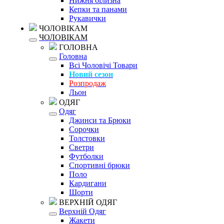
Нижня білизна
Кепки та панами
Рукавички
ЧОЛОВІКАМ
ЧОЛОВІКАМ
ГОЛОВНА
Головна
Всі Чоловічі Товари
Новий сезон
Розпродаж
Льон
ОДЯГ
Одяг
Джинси та Брюки
Сорочки
Толстовки
Светри
Футболки
Спортивні брюки
Поло
Кардигани
Шорти
ВЕРХНІЙ ОДЯГ
Верхній Одяг
Жакети