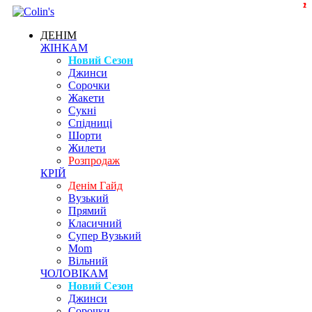
2
1
ДЕНІМ
ЖІНКАМ
Новий Сезон
Джинси
Сорочки
Жакети
Сукні
Спідниці
Шорти
Жилети
Розпродаж
КРІЙ
Денім Гайд
Вузький
Прямий
Класичний
Супер Вузький
Mom
Вільний
ЧОЛОВІКАМ
Новий Сезон
Джинси
Сорочки