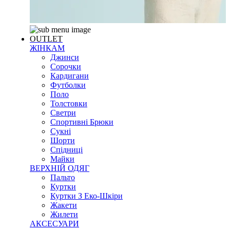
OUTLET
ЖІНКАМ
Джинси
Сорочки
Кардигани
Футболки
Поло
Толстовки
Светри
Спортивні Брюки
Сукні
Шорти
Спідниці
Майки
ВЕРХНІЙ ОДЯГ
Пальто
Куртки
Куртки З Еко-Шкіри
Жакети
Жилети
АКСЕСУАРИ