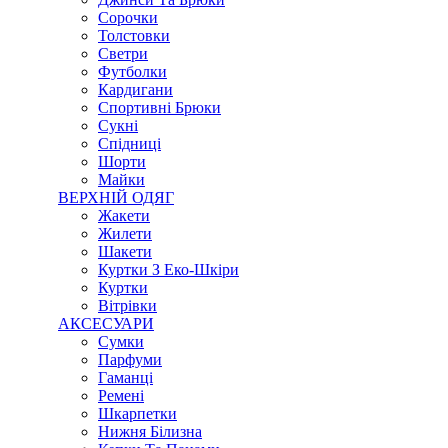
Сорочки
Толстовки
Светри
Футболки
Кардигани
Спортивні Брюки
Сукні
Спідниці
Шорти
Майки
ВЕРХНІЙ ОДЯГ
Жакети
Жилети
Шакети
Куртки З Еко-Шкіри
Куртки
Вітрівки
АКСЕСУАРИ
Сумки
Парфуми
Гаманці
Ремені
Шкарпетки
Нижня Білизна