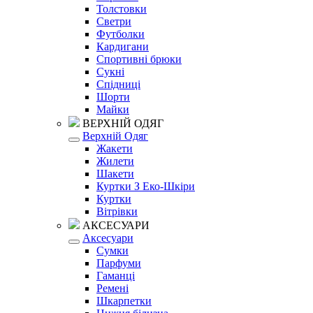
Толстовки
Светри
Футболки
Кардигани
Спортивні брюки
Сукні
Спідниці
Шорти
Майки
ВЕРХНІЙ ОДЯГ
Верхній Одяг
Жакети
Жилети
Шакети
Куртки З Еко-Шкіри
Куртки
Вітрівки
АКСЕСУАРИ
Аксесуари
Сумки
Парфуми
Гаманці
Ремені
Шкарпетки