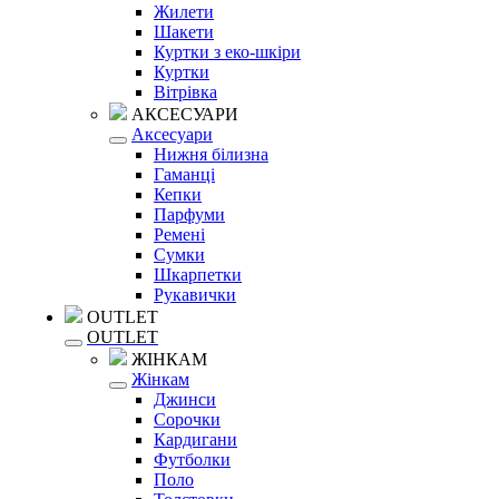
Жилети
Шакети
Куртки з еко-шкіри
Куртки
Вітрівка
АКСЕСУАРИ
Аксесуари
Нижня білизна
Гаманці
Кепки
Парфуми
Ремені
Сумки
Шкарпетки
Рукавички
OUTLET
OUTLET
ЖІНКАМ
Жінкам
Джинси
Сорочки
Кардигани
Футболки
Поло