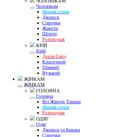
ЧОЛОВІКАМ
Чоловікам
Новий сезон
Джинси
Сорочки
Жакети
Шорти
Розпродаж
КРІЙ
Крій
Денім Гайд
Класичний
Прямий
Вузький
ЖІНКАМ
ЖІНКАМ
ГОЛОВНА
Головна
Всі Жіночі Товари
Новий сезон
Розпродаж
ОДЯГ
Одяг
Джинси та Брюки
Сорочки