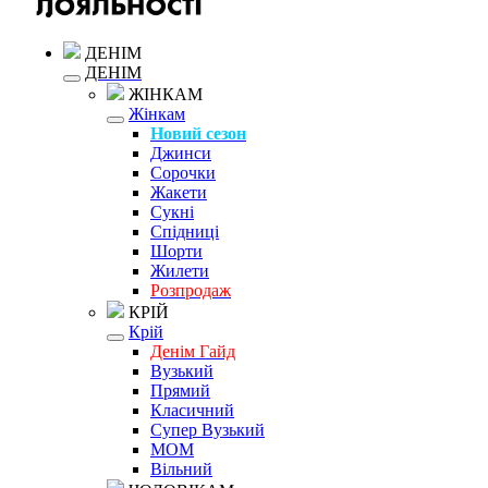
ДЕНІМ
ДЕНІМ
ЖІНКАМ
Жінкам
Новий сезон
Джинси
Сорочки
Жакети
Сукні
Спідниці
Шорти
Жилети
Розпродаж
КРІЙ
Крій
Денім Гайд
Вузький
Прямий
Класичний
Супер Вузький
MOM
Вільний