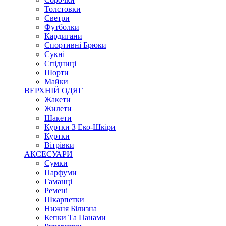
Толстовки
Светри
Футболки
Кардигани
Спортивні Брюки
Сукні
Спідниці
Шорти
Майки
ВЕРХНІЙ ОДЯГ
Жакети
Жилети
Шакети
Куртки З Еко-Шкіри
Куртки
Вітрівки
АКСЕСУАРИ
Сумки
Парфуми
Гаманці
Ремені
Шкарпетки
Нижня Білизна
Кепки Та Панами