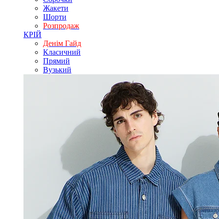
Жакети
Шорти
Розпродаж
КРІЙ
Денім Гайд
Класичний
Прямий
Вузький