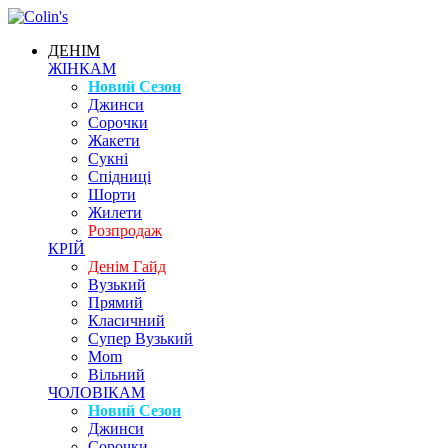
ДЕНІМ
ЖІНКАМ
Новий Сезон
Джинси
Сорочки
Жакети
Сукні
Спідниці
Шорти
Жилети
Розпродаж
КРІЙ
Денім Гайд
Вузький
Прямий
Класичний
Супер Вузький
Mom
Вільний
ЧОЛОВІКАМ
Новий Сезон
Джинси
Сорочки