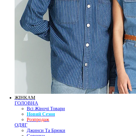
ЖІНКАМ
ГОЛОВНА
Всі Жіночі Товари
Новий Сезон
Розпродаж
ОДЯГ
Джинси Та Брюки
Сорочки