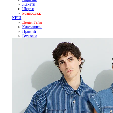
Жакети
Шорти
Розпродаж
КРІЙ
Денім Гайд
Класичний
Прямий
Вузький