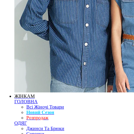
ЖІНКАМ
ГОЛОВНА
Всі Жіночі Товари
Новий Сезон
Розпродаж
ОДЯГ
Джинси Та Брюки
Сорочки