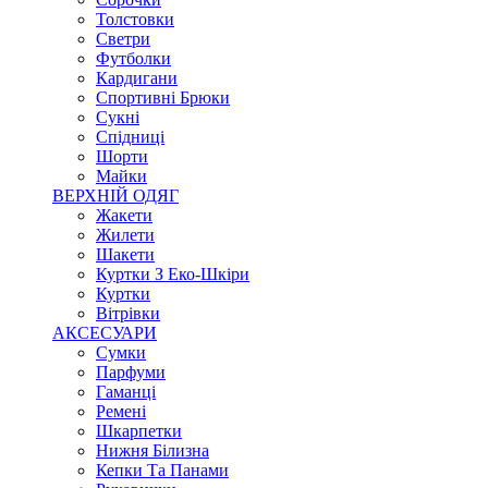
Толстовки
Светри
Футболки
Кардигани
Спортивні Брюки
Сукні
Спідниці
Шорти
Майки
ВЕРХНІЙ ОДЯГ
Жакети
Жилети
Шакети
Куртки З Еко-Шкіри
Куртки
Вітрівки
АКСЕСУАРИ
Сумки
Парфуми
Гаманці
Ремені
Шкарпетки
Нижня Білизна
Кепки Та Панами