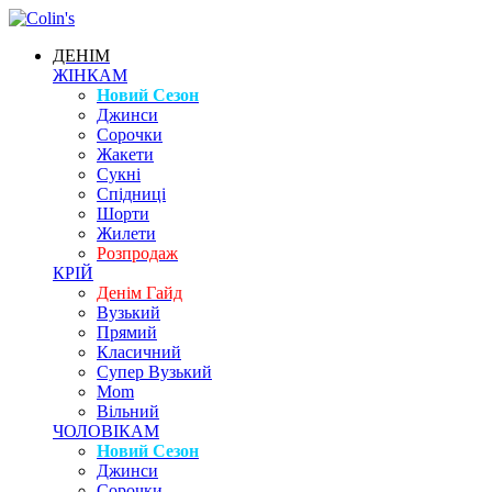
ДЕНІМ
ЖІНКАМ
Новий Сезон
Джинси
Сорочки
Жакети
Сукні
Спідниці
Шорти
Жилети
Розпродаж
КРІЙ
Денім Гайд
Вузький
Прямий
Класичний
Супер Вузький
Mom
Вільний
ЧОЛОВІКАМ
Новий Сезон
Джинси
Сорочки