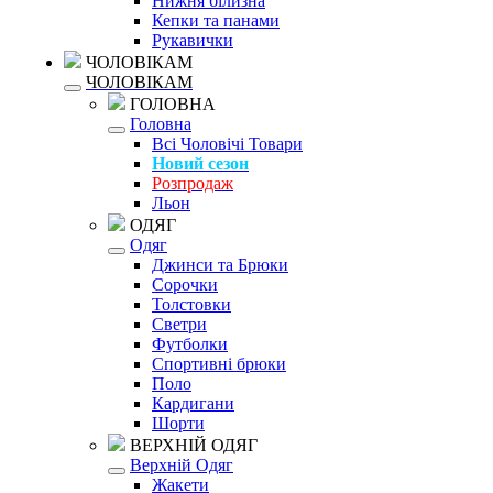
Нижня білизна
Кепки та панами
Рукавички
ЧОЛОВІКАМ
ЧОЛОВІКАМ
ГОЛОВНА
Головна
Всі Чоловічі Товари
Новий сезон
Розпродаж
Льон
ОДЯГ
Одяг
Джинси та Брюки
Сорочки
Толстовки
Светри
Футболки
Спортивні брюки
Поло
Кардигани
Шорти
ВЕРХНІЙ ОДЯГ
Верхній Одяг
Жакети