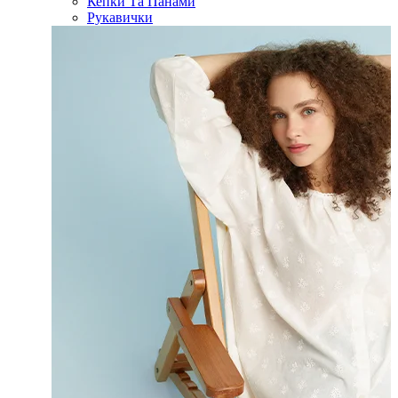
Кепки Та Панами
Рукавички