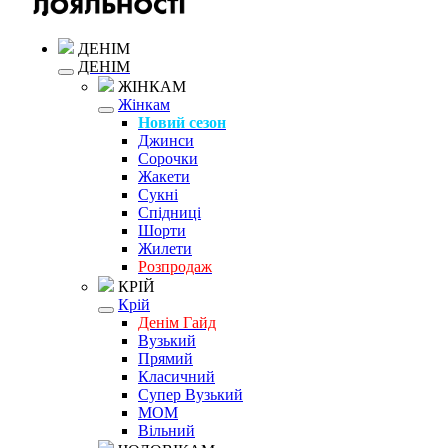
ДЕНІМ
ДЕНІМ
ЖІНКАМ
Жінкам
Новий сезон
Джинси
Сорочки
Жакети
Сукні
Спідниці
Шорти
Жилети
Розпродаж
КРІЙ
Крій
Денім Гайд
Вузький
Прямий
Класичний
Супер Вузький
MOM
Вільний