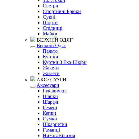
Толстовки
Светри
Спортивні Брюки
Сукні
Шорти
Спідниці
Майки
ВЕРХНІЙ ОДЯГ
Верхній Одяг
Пальто
Куртки
Куртки З Еко-Шкіри
Жакети
Жилети
АКСЕСУАРИ
Аксесуари
Рукавички
Шапки
Шарфи
Ремені
Кепки
Сумки
Шкарпетки
Гаманці
Нижня Білизна