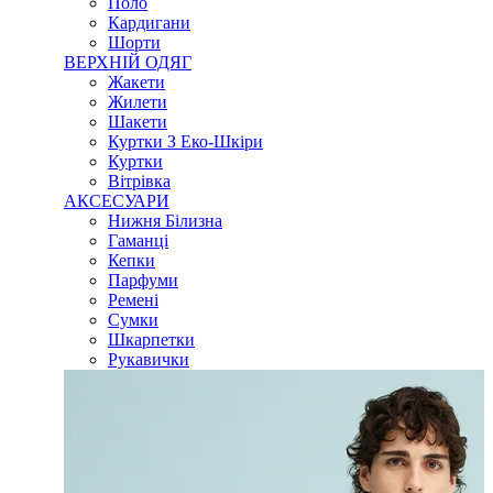
Поло
Кардигани
Шорти
ВЕРХНІЙ ОДЯГ
Жакети
Жилети
Шакети
Куртки З Еко-Шкіри
Куртки
Вітрівка
АКСЕСУАРИ
Нижня Білизна
Гаманці
Кепки
Парфуми
Ремені
Сумки
Шкарпетки
Рукавички