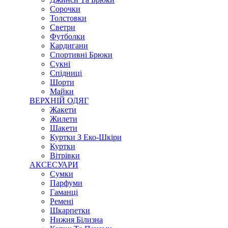
Сорочки
Толстовки
Светри
Футболки
Кардигани
Спортивні Брюки
Сукні
Спідниці
Шорти
Майки
ВЕРХНІЙ ОДЯГ
Жакети
Жилети
Шакети
Куртки З Еко-Шкіри
Куртки
Вітрівки
АКСЕСУАРИ
Сумки
Парфуми
Гаманці
Ремені
Шкарпетки
Нижня Білизна