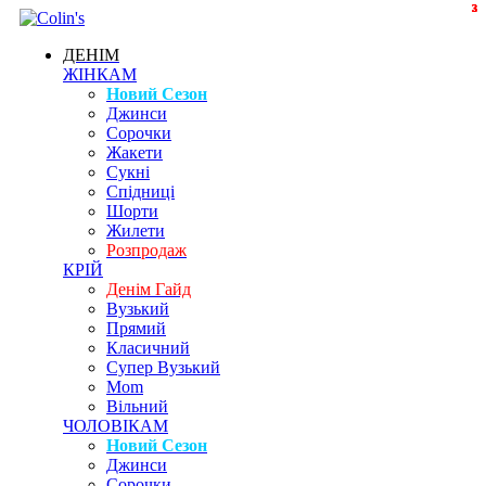
3
3
3
2
ДЕНІМ
ЖІНКАМ
Новий Сезон
Джинси
Сорочки
Жакети
Сукні
Спідниці
Шорти
Жилети
Розпродаж
КРІЙ
Денім Гайд
Вузький
Прямий
Класичний
Супер Вузький
Mom
Вільний
ЧОЛОВІКАМ
Новий Сезон
Джинси
Сорочки