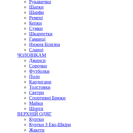
Рукавички
Шапки
Шарфи
Ремені
Кепки
Сумки
Шкарпетки
Гаманці
Нижня Білизна
Сланці
ЧОЛОВІКАМ
Джинси
Сорочки
Футболки
Поло
Кардигани
Толстовки
Светри
Спортивні Брюки
Майки
Шорти
ВЕРХНІЙ ОДЯГ
Куртки
Куртки З Еко-Шкіри
Жакети