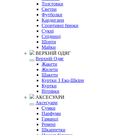
Толстовки
Светри
Футболки
Кардигани
Спортивні брюки
Сукні
Спідниці
Шорти
Майки
ВЕРХНІЙ ОДЯГ
Верхній Одяг
Жакети
Жилети
Шакети
Куртки З Еко-Шкіри
Куртки
Вітрівки
АКСЕСУАРИ
Аксесуари
Сумки
Парфуми
Гаманці
Ремені
Шкарпетки