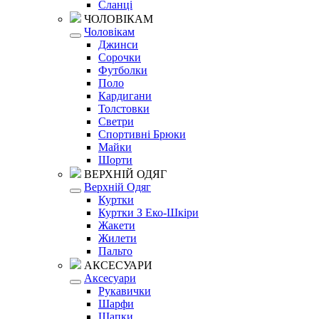
Сланці
ЧОЛОВІКАМ
Чоловікам
Джинси
Сорочки
Футболки
Поло
Кардигани
Толстовки
Светри
Спортивні Брюки
Майки
Шорти
ВЕРХНІЙ ОДЯГ
Верхній Одяг
Куртки
Куртки З Еко-Шкіри
Жакети
Жилети
Пальто
АКСЕСУАРИ
Аксесуари
Рукавички
Шарфи
Шапки