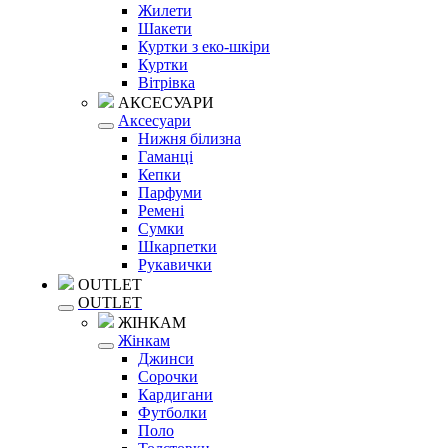
Жилети
Шакети
Куртки з еко-шкіри
Куртки
Вітрівка
АКСЕСУАРИ
Аксесуари
Нижня білизна
Гаманці
Кепки
Парфуми
Ремені
Сумки
Шкарпетки
Рукавички
OUTLET
OUTLET
ЖІНКАМ
Жінкам
Джинси
Сорочки
Кардигани
Футболки
Поло