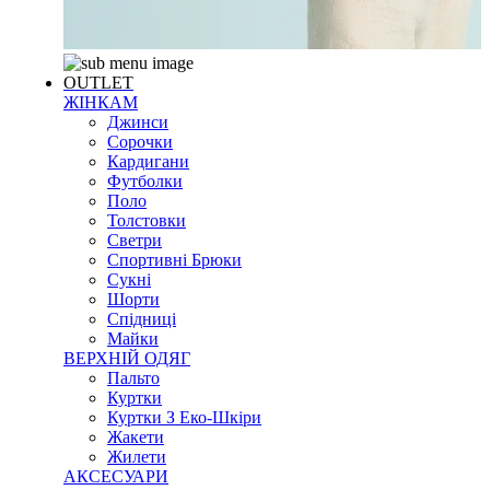
OUTLET
ЖІНКАМ
Джинси
Сорочки
Кардигани
Футболки
Поло
Толстовки
Светри
Спортивні Брюки
Сукні
Шорти
Спідниці
Майки
ВЕРХНІЙ ОДЯГ
Пальто
Куртки
Куртки З Еко-Шкіри
Жакети
Жилети
АКСЕСУАРИ