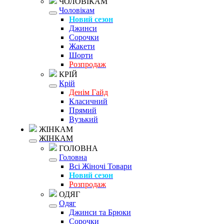
ЧОЛОВІКАМ
Чоловікам
Новий сезон
Джинси
Сорочки
Жакети
Шорти
Розпродаж
КРІЙ
Крій
Денім Гайд
Класичний
Прямий
Вузький
ЖІНКАМ
ЖІНКАМ
ГОЛОВНА
Головна
Всі Жіночі Товари
Новий сезон
Розпродаж
ОДЯГ
Одяг
Джинси та Брюки
Сорочки