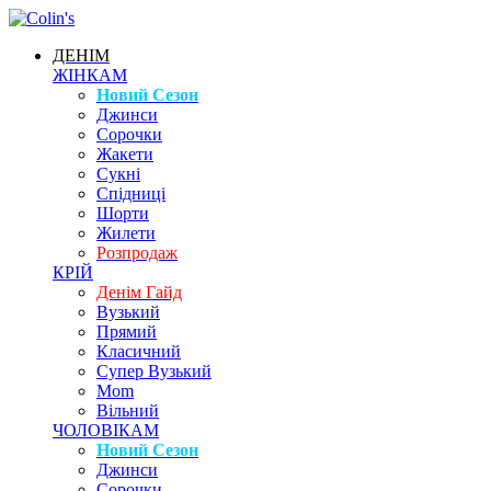
ДЕНІМ
ЖІНКАМ
Новий Сезон
Джинси
Сорочки
Жакети
Сукні
Спідниці
Шорти
Жилети
Розпродаж
КРІЙ
Денім Гайд
Вузький
Прямий
Класичний
Супер Вузький
Mom
Вільний
ЧОЛОВІКАМ
Новий Сезон
Джинси
Сорочки