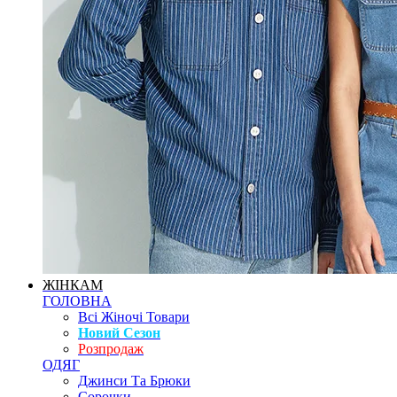
ЖІНКАМ
ГОЛОВНА
Всі Жіночі Товари
Новий Сезон
Розпродаж
ОДЯГ
Джинси Та Брюки
Сорочки