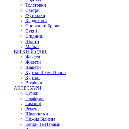
Толстовки
Светри
Футболки
Кардигани
Спортивні Брюки
Сукні
Спідниці
Шорти
Майки
ВЕРХНІЙ ОДЯГ
Жакети
Жилети
Шакети
Куртки З Еко-Шкіри
Куртки
Вітрівки
АКСЕСУАРИ
Сумки
Парфуми
Гаманці
Ремені
Шкарпетки
Нижня Білизна
Кепки Та Панами