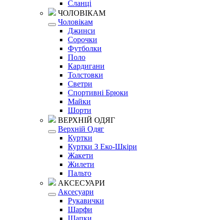
Сланці
ЧОЛОВІКАМ
Чоловікам
Джинси
Сорочки
Футболки
Поло
Кардигани
Толстовки
Светри
Спортивні Брюки
Майки
Шорти
ВЕРХНІЙ ОДЯГ
Верхній Одяг
Куртки
Куртки З Еко-Шкіри
Жакети
Жилети
Пальто
АКСЕСУАРИ
Аксесуари
Рукавички
Шарфи
Шапки