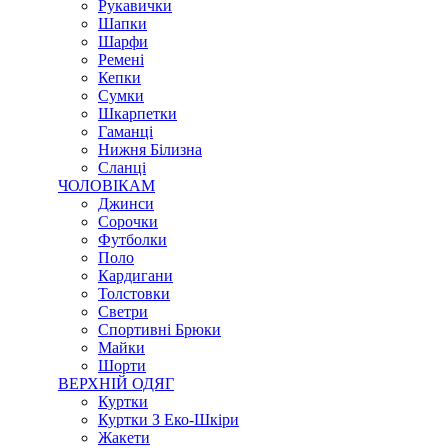
Рукавички
Шапки
Шарфи
Ремені
Кепки
Сумки
Шкарпетки
Гаманці
Нижня Білизна
Сланці
ЧОЛОВІКАМ
Джинси
Сорочки
Футболки
Поло
Кардигани
Толстовки
Светри
Спортивні Брюки
Майки
Шорти
ВЕРХНІЙ ОДЯГ
Куртки
Куртки З Еко-Шкіри
Жакети