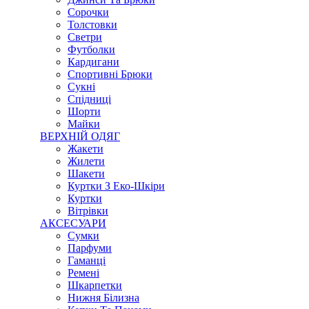
Сорочки
Толстовки
Светри
Футболки
Кардигани
Спортивні Брюки
Сукні
Спідниці
Шорти
Майки
ВЕРХНІЙ ОДЯГ
Жакети
Жилети
Шакети
Куртки З Еко-Шкіри
Куртки
Вітрівки
АКСЕСУАРИ
Сумки
Парфуми
Гаманці
Ремені
Шкарпетки
Нижня Білизна