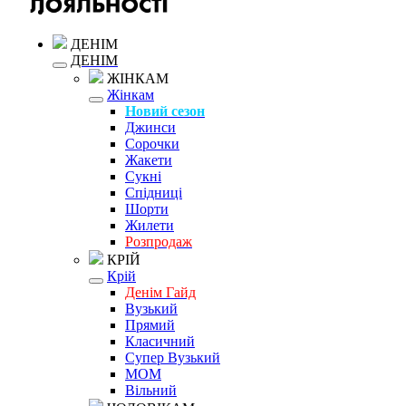
ДЕНІМ
ДЕНІМ
ЖІНКАМ
Жінкам
Новий сезон
Джинси
Сорочки
Жакети
Сукні
Спідниці
Шорти
Жилети
Розпродаж
КРІЙ
Крій
Денім Гайд
Вузький
Прямий
Класичний
Супер Вузький
MOM
Вільний