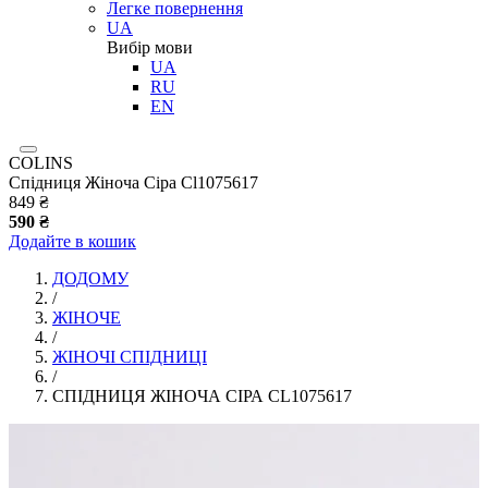
Легке повернення
UA
Вибір мови
UA
RU
EN
COLINS
Спідниця Жіноча Сіра Cl1075617
849 ₴
590 ₴
Додайте в кошик
ДОДОМУ
/
ЖІНОЧЕ
/
ЖІНОЧІ СПІДНИЦІ
/
СПІДНИЦЯ ЖІНОЧА СІРА CL1075617