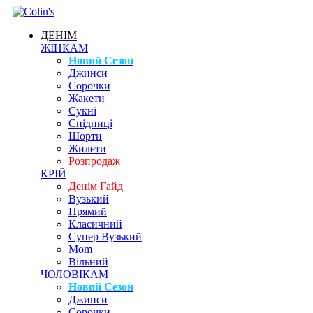
ДЕНІМ
ЖІНКАМ
Новий Сезон
Джинси
Сорочки
Жакети
Сукні
Спідниці
Шорти
Жилети
Розпродаж
КРІЙ
Денім Гайд
Вузький
Прямий
Класичний
Супер Вузький
Mom
Вільний
ЧОЛОВІКАМ
Новий Сезон
Джинси
Сорочки