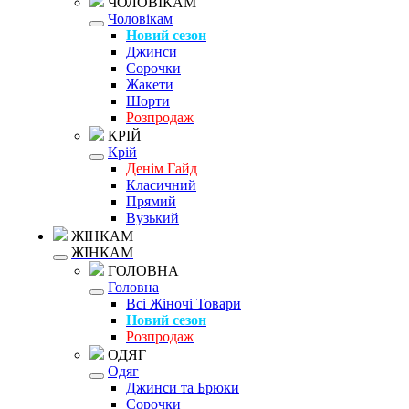
ЧОЛОВІКАМ
Чоловікам
Новий сезон
Джинси
Сорочки
Жакети
Шорти
Розпродаж
КРІЙ
Крій
Денім Гайд
Класичний
Прямий
Вузький
ЖІНКАМ
ЖІНКАМ
ГОЛОВНА
Головна
Всі Жіночі Товари
Новий сезон
Розпродаж
ОДЯГ
Одяг
Джинси та Брюки
Сорочки