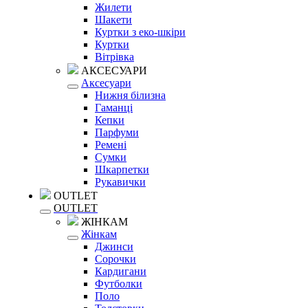
Жилети
Шакети
Куртки з еко-шкіри
Куртки
Вітрівка
АКСЕСУАРИ
Аксесуари
Нижня білизна
Гаманці
Кепки
Парфуми
Ремені
Сумки
Шкарпетки
Рукавички
OUTLET
OUTLET
ЖІНКАМ
Жінкам
Джинси
Сорочки
Кардигани
Футболки
Поло