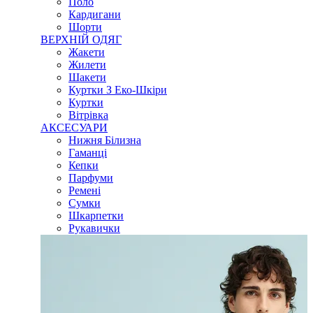
Поло
Кардигани
Шорти
ВЕРХНІЙ ОДЯГ
Жакети
Жилети
Шакети
Куртки З Еко-Шкіри
Куртки
Вітрівка
АКСЕСУАРИ
Нижня Білизна
Гаманці
Кепки
Парфуми
Ремені
Сумки
Шкарпетки
Рукавички