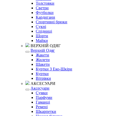
Толстовки
Светри
Футболки
Кардигани
Спортивні брюки
Сукні
Спідниці
Шорти
Майки
ВЕРХНІЙ ОДЯГ
Верхній Одяг
Жакети
Жилети
Шакети
Куртки З Еко-Шкіри
Куртки
Вітрівки
АКСЕСУАРИ
Аксесуари
Сумки
Парфуми
Гаманці
Ремені
Шкарпетки