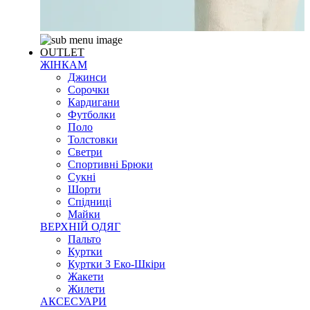
OUTLET
ЖІНКАМ
Джинси
Сорочки
Кардигани
Футболки
Поло
Толстовки
Светри
Спортивні Брюки
Сукні
Шорти
Спідниці
Майки
ВЕРХНІЙ ОДЯГ
Пальто
Куртки
Куртки З Еко-Шкіри
Жакети
Жилети
АКСЕСУАРИ