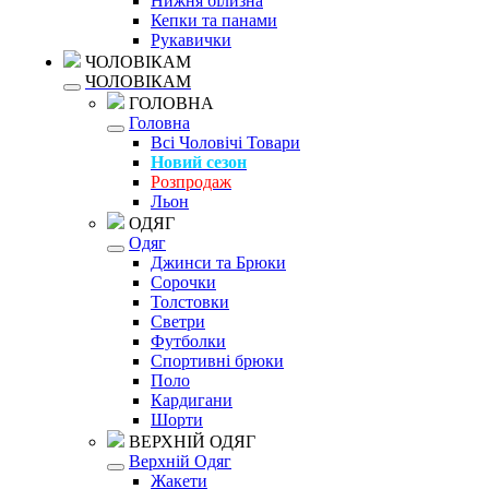
Нижня білизна
Кепки та панами
Рукавички
ЧОЛОВІКАМ
ЧОЛОВІКАМ
ГОЛОВНА
Головна
Всі Чоловічі Товари
Новий сезон
Розпродаж
Льон
ОДЯГ
Одяг
Джинси та Брюки
Сорочки
Толстовки
Светри
Футболки
Спортивні брюки
Поло
Кардигани
Шорти
ВЕРХНІЙ ОДЯГ
Верхній Одяг
Жакети