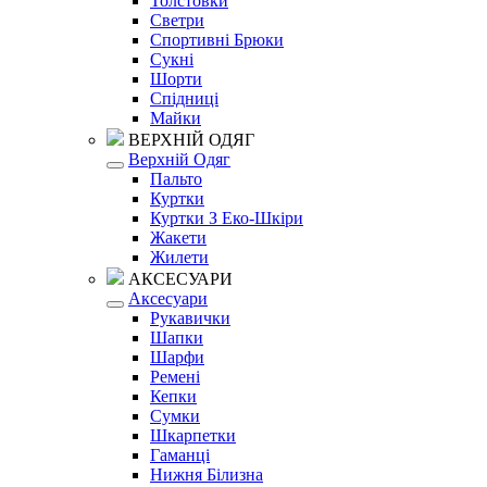
Толстовки
Светри
Спортивні Брюки
Сукні
Шорти
Спідниці
Майки
ВЕРХНІЙ ОДЯГ
Верхній Одяг
Пальто
Куртки
Куртки З Еко-Шкіри
Жакети
Жилети
АКСЕСУАРИ
Аксесуари
Рукавички
Шапки
Шарфи
Ремені
Кепки
Сумки
Шкарпетки
Гаманці
Нижня Білизна