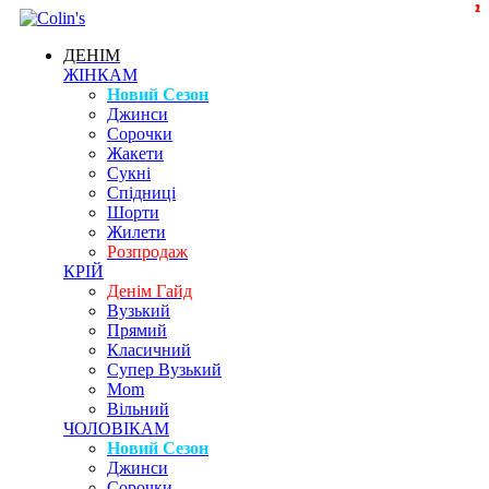
1
1
2
ДЕНІМ
ЖІНКАМ
Новий Сезон
Джинси
Сорочки
Жакети
Сукні
Спідниці
Шорти
Жилети
Розпродаж
КРІЙ
Денім Гайд
Вузький
Прямий
Класичний
Супер Вузький
Mom
Вільний
ЧОЛОВІКАМ
Новий Сезон
Джинси
Сорочки