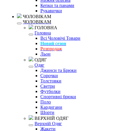
Нижня білизна
Кепки та панами
Рукавички
ЧОЛОВІКАМ
ЧОЛОВІКАМ
ГОЛОВНА
Головна
Всі Чоловічі Товари
Новий сезон
Розпродаж
Льон
ОДЯГ
Одяг
Джинси та Брюки
Сорочки
Толстовки
Светри
Футболки
Спортивні брюки
Поло
Кардигани
Шорти
ВЕРХНІЙ ОДЯГ
Верхній Одяг
Жакети