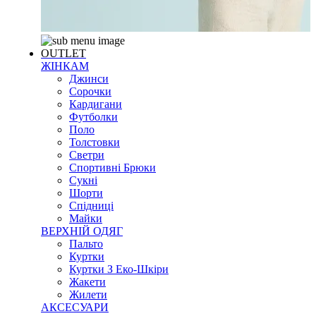
OUTLET
ЖІНКАМ
Джинси
Сорочки
Кардигани
Футболки
Поло
Толстовки
Светри
Спортивні Брюки
Сукні
Шорти
Спідниці
Майки
ВЕРХНІЙ ОДЯГ
Пальто
Куртки
Куртки З Еко-Шкіри
Жакети
Жилети
АКСЕСУАРИ