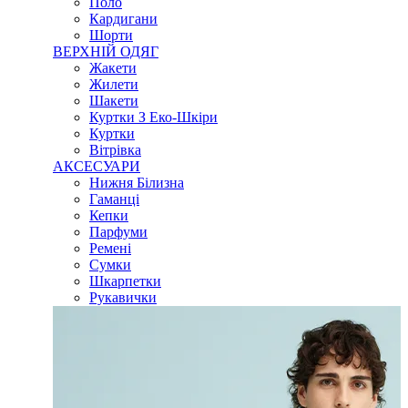
Поло
Кардигани
Шорти
ВЕРХНІЙ ОДЯГ
Жакети
Жилети
Шакети
Куртки З Еко-Шкіри
Куртки
Вітрівка
АКСЕСУАРИ
Нижня Білизна
Гаманці
Кепки
Парфуми
Ремені
Сумки
Шкарпетки
Рукавички