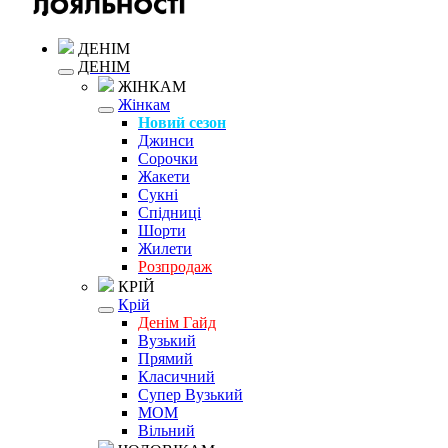
ДЕНІМ
ДЕНІМ
ЖІНКАМ
Жінкам
Новий сезон
Джинси
Сорочки
Жакети
Сукні
Спідниці
Шорти
Жилети
Розпродаж
КРІЙ
Крій
Денім Гайд
Вузький
Прямий
Класичний
Супер Вузький
MOM
Вільний