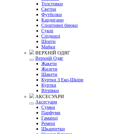
Толстовки
Светри
Футболки
Кардигани
Спортивні брюки
Сукні
Спідниці
Шорти
Майки
ВЕРХНІЙ ОДЯГ
Верхній Одяг
Жакети
Жилети
Шакети
Куртки З Еко-Шкіри
Куртки
Вітрівки
АКСЕСУАРИ
Аксесуари
Сумки
Парфуми
Гаманці
Ремені
Шкарпетки