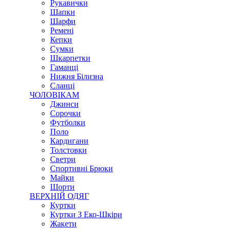
Рукавички
Шапки
Шарфи
Ремені
Кепки
Сумки
Шкарпетки
Гаманці
Нижня Білизна
Сланці
ЧОЛОВІКАМ
Джинси
Сорочки
Футболки
Поло
Кардигани
Толстовки
Светри
Спортивні Брюки
Майки
Шорти
ВЕРХНІЙ ОДЯГ
Куртки
Куртки З Еко-Шкіри
Жакети