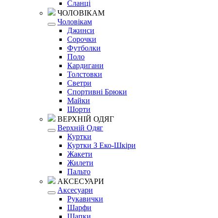
Сланці
ЧОЛОВІКАМ
Чоловікам
Джинси
Сорочки
Футболки
Поло
Кардигани
Толстовки
Светри
Спортивні Брюки
Майки
Шорти
ВЕРХНІЙ ОДЯГ
Верхній Одяг
Куртки
Куртки З Еко-Шкіри
Жакети
Жилети
Пальто
АКСЕСУАРИ
Аксесуари
Рукавички
Шарфи
Шапки