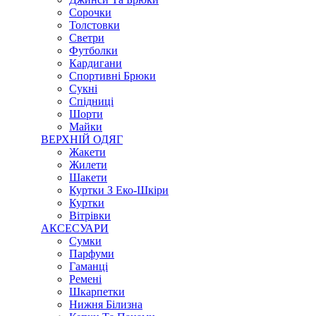
Сорочки
Толстовки
Светри
Футболки
Кардигани
Спортивні Брюки
Сукні
Спідниці
Шорти
Майки
ВЕРХНІЙ ОДЯГ
Жакети
Жилети
Шакети
Куртки З Еко-Шкіри
Куртки
Вітрівки
АКСЕСУАРИ
Сумки
Парфуми
Гаманці
Ремені
Шкарпетки
Нижня Білизна