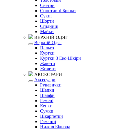
Толстовки
Светри
Спортивні Брюки
Сукні
Шорти
Спідниці
Майки
ВЕРХНІЙ ОДЯГ
Верхній Одяг
Пальто
Куртки
Куртки З Еко-Шкіри
Жакети
Жилети
АКСЕСУАРИ
Аксесуари
Рукавички
Шапки
Шарфи
Ремені
Кепки
Сумки
Шкарпетки
Гаманці
Нижня Білизна