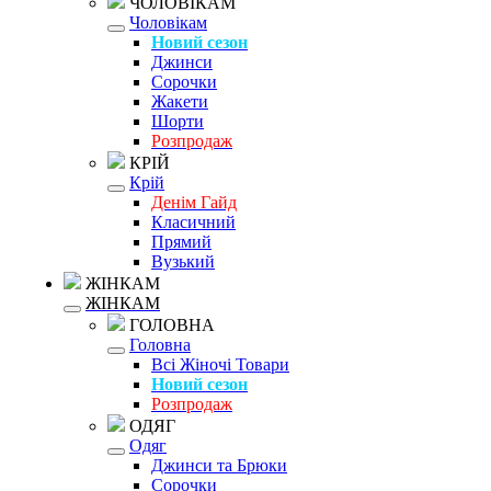
ЧОЛОВІКАМ
Чоловікам
Новий сезон
Джинси
Сорочки
Жакети
Шорти
Розпродаж
КРІЙ
Крій
Денім Гайд
Класичний
Прямий
Вузький
ЖІНКАМ
ЖІНКАМ
ГОЛОВНА
Головна
Всі Жіночі Товари
Новий сезон
Розпродаж
ОДЯГ
Одяг
Джинси та Брюки
Сорочки