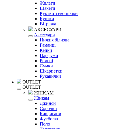
Жилети
Шакети
Куртки з еко-шкіри
Куртки
Вітрівка
АКСЕСУАРИ
Аксесуари
Нижня білизна
Гаманці
Кепки
Парфуми
Ремені
Сумки
Шкарпетки
Рукавички
OUTLET
OUTLET
ЖІНКАМ
Жінкам
Джинси
Сорочки
Кардигани
Футболки
Поло