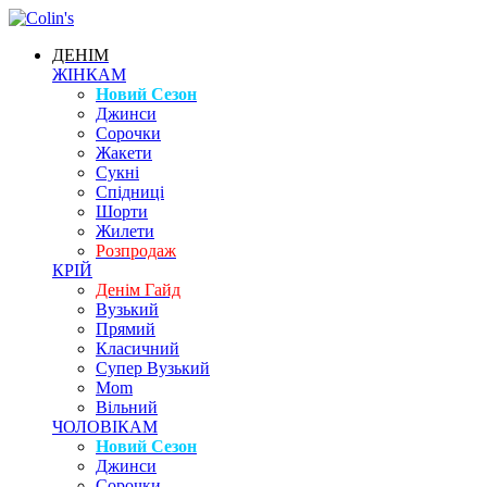
ДЕНІМ
ЖІНКАМ
Новий Сезон
Джинси
Сорочки
Жакети
Сукні
Спідниці
Шорти
Жилети
Розпродаж
КРІЙ
Денім Гайд
Вузький
Прямий
Класичний
Супер Вузький
Mom
Вільний
ЧОЛОВІКАМ
Новий Сезон
Джинси
Сорочки