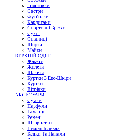
Толстовки
Светри
Футболки
Кардигани
Спортивні Брюки
Сукні
Спідниці
Шорти
Майки
ВЕРХНІЙ ОДЯГ
Жакети
Жилети
Шакети
Куртки З Еко-Шкіри
Куртки
Вітрівки
АКСЕСУАРИ
Сумки
Парфуми
Гаманці
Ремені
Шкарпетки
Нижня Білизна
Кепки Та Панами