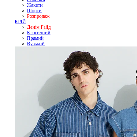
Жакети
Шорти
Розпродаж
КРІЙ
Денім Гайд
Класичний
Прямий
Вузький