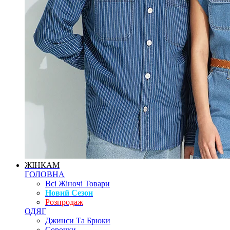
ЖІНКАМ
ГОЛОВНА
Всі Жіночі Товари
Новий Сезон
Розпродаж
ОДЯГ
Джинси Та Брюки
Сорочки