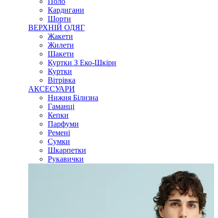
Поло
Кардигани
Шорти
ВЕРХНІЙ ОДЯГ
Жакети
Жилети
Шакети
Куртки З Еко-Шкіри
Куртки
Вітрівка
АКСЕСУАРИ
Нижня Білизна
Гаманці
Кепки
Парфуми
Ремені
Сумки
Шкарпетки
Рукавички