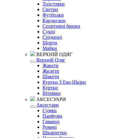
Толстовки
Светри
Футболки
Кардигани
Спортивні брюки
Сукні
Спідниці
Шорти
Майки
ВЕРХНІЙ ОДЯГ
Верхній Одяг
Жакети
Жилети
Шакети
Куртки З Еко-Шкіри
Куртки
Вітрівки
АКСЕСУАРИ
Аксесуари
Сумки
Парфуми
Гаманці
Ремені
Шкарпетки