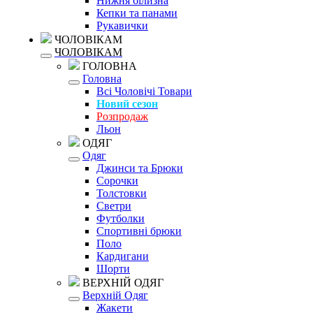
Нижня білизна
Кепки та панами
Рукавички
ЧОЛОВІКАМ
ЧОЛОВІКАМ
ГОЛОВНА
Головна
Всі Чоловічі Товари
Новий сезон
Розпродаж
Льон
ОДЯГ
Одяг
Джинси та Брюки
Сорочки
Толстовки
Светри
Футболки
Спортивні брюки
Поло
Кардигани
Шорти
ВЕРХНІЙ ОДЯГ
Верхній Одяг
Жакети