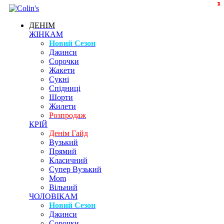
3
1
1
2
ДЕНІМ
ЖІНКАМ
Новий Сезон
Джинси
Сорочки
Жакети
Сукні
Спідниці
Шорти
Жилети
Розпродаж
КРІЙ
Денім Гайд
Вузький
Прямий
Класичний
Супер Вузький
Mom
Вільний
ЧОЛОВІКАМ
Новий Сезон
Джинси
Сорочки