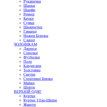
Рукавички
Шапки
Шарфи
Ремені
Кепки
Сумки
Шкарпетки
Гаманці
Нижня Білизна
Сланці
ЧОЛОВІКАМ
Джинси
Сорочки
Футболки
Поло
Кардигани
Толстовки
Светри
Спортивні Брюки
Майки
Шорти
ВЕРХНІЙ ОДЯГ
Куртки
Куртки З Еко-Шкіри
Жакети