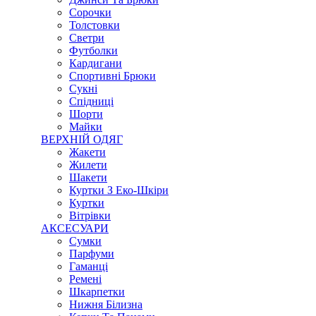
Сорочки
Толстовки
Светри
Футболки
Кардигани
Спортивні Брюки
Сукні
Спідниці
Шорти
Майки
ВЕРХНІЙ ОДЯГ
Жакети
Жилети
Шакети
Куртки З Еко-Шкіри
Куртки
Вітрівки
АКСЕСУАРИ
Сумки
Парфуми
Гаманці
Ремені
Шкарпетки
Нижня Білизна