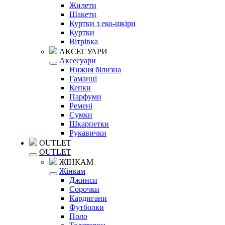
Жилети
Шакети
Куртки з еко-шкіри
Куртки
Вітрівка
АКСЕСУАРИ
Аксесуари
Нижня білизна
Гаманці
Кепки
Парфуми
Ремені
Сумки
Шкарпетки
Рукавички
OUTLET
OUTLET
ЖІНКАМ
Жінкам
Джинси
Сорочки
Кардигани
Футболки
Поло