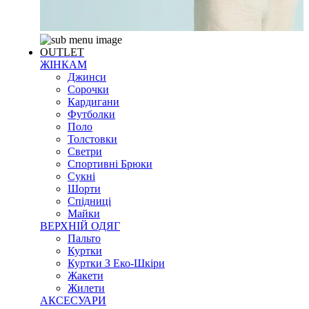
OUTLET
ЖІНКАМ
Джинси
Сорочки
Кардигани
Футболки
Поло
Толстовки
Светри
Спортивні Брюки
Сукні
Шорти
Спідниці
Майки
ВЕРХНІЙ ОДЯГ
Пальто
Куртки
Куртки З Еко-Шкіри
Жакети
Жилети
АКСЕСУАРИ