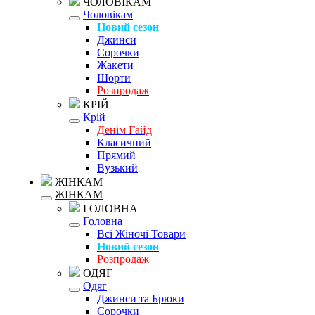
ЧОЛОВІКАМ
Чоловікам
Новий сезон
Джинси
Сорочки
Жакети
Шорти
Розпродаж
КРІЙ
Крій
Денім Гайд
Класичний
Прямий
Вузький
ЖІНКАМ
ЖІНКАМ
ГОЛОВНА
Головна
Всі Жіночі Товари
Новий сезон
Розпродаж
ОДЯГ
Одяг
Джинси та Брюки
Сорочки