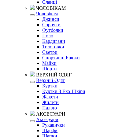
Сланці
ЧОЛОВІКАМ
Чоловікам
Джинси
Сорочки
Футболки
Поло
Кардигани
Толстовки
Светри
Спортивні Брюки
Майки
Шорти
ВЕРХНІЙ ОДЯГ
Верхній Одяг
Куртки
Куртки З Еко-Шкіри
Жакети
Жилети
Пальто
АКСЕСУАРИ
Аксесуари
Рукавички
Шарфи
Шапки