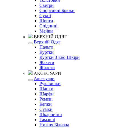
Толстовки
Светри
Спортивні Брюки
Сукні
Шорти
Спідниці
Майки
ВЕРХНІЙ ОДЯГ
Верхній Одяг
Пальто
Куртки
Куртки З Еко-Шкіри
Жакети
Жилети
АКСЕСУАРИ
Аксесуари
Рукавички
Шапки
Шарфи
Ремені
Кепки
Сумки
Шкарпетки
Гаманці
Нижня Білизна