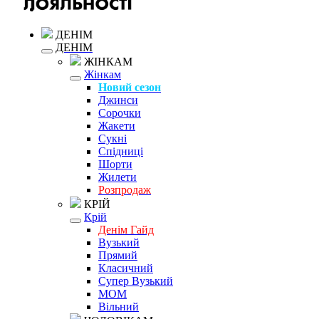
ДЕНІМ
ДЕНІМ
ЖІНКАМ
Жінкам
Новий сезон
Джинси
Сорочки
Жакети
Сукні
Спідниці
Шорти
Жилети
Розпродаж
КРІЙ
Крій
Денім Гайд
Вузький
Прямий
Класичний
Супер Вузький
MOM
Вільний