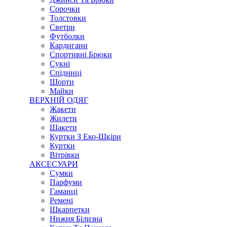
Сорочки
Толстовки
Светри
Футболки
Кардигани
Спортивні Брюки
Сукні
Спідниці
Шорти
Майки
ВЕРХНІЙ ОДЯГ
Жакети
Жилети
Шакети
Куртки З Еко-Шкіри
Куртки
Вітрівки
АКСЕСУАРИ
Сумки
Парфуми
Гаманці
Ремені
Шкарпетки
Нижня Білизна