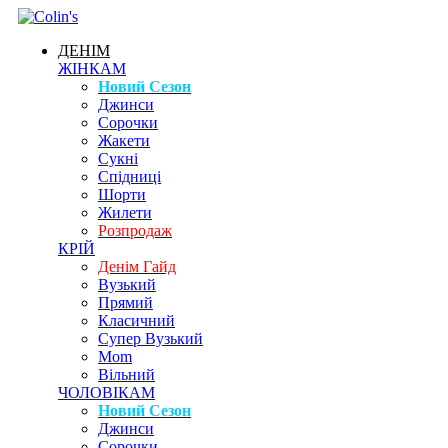
ДЕНІМ
ЖІНКАМ
Новий Сезон
Джинси
Сорочки
Жакети
Сукні
Спідниці
Шорти
Жилети
Розпродаж
КРІЙ
Денім Гайд
Вузький
Прямий
Класичний
Супер Вузький
Mom
Вільний
ЧОЛОВІКАМ
Новий Сезон
Джинси
Сорочки