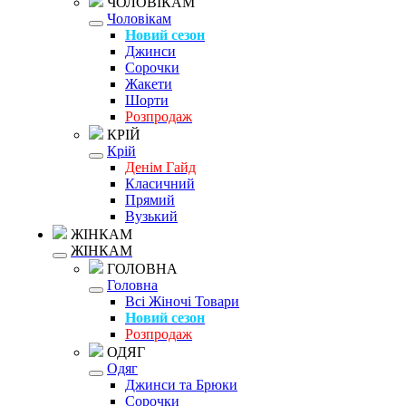
ЧОЛОВІКАМ
Чоловікам
Новий сезон
Джинси
Сорочки
Жакети
Шорти
Розпродаж
КРІЙ
Крій
Денім Гайд
Класичний
Прямий
Вузький
ЖІНКАМ
ЖІНКАМ
ГОЛОВНА
Головна
Всі Жіночі Товари
Новий сезон
Розпродаж
ОДЯГ
Одяг
Джинси та Брюки
Сорочки