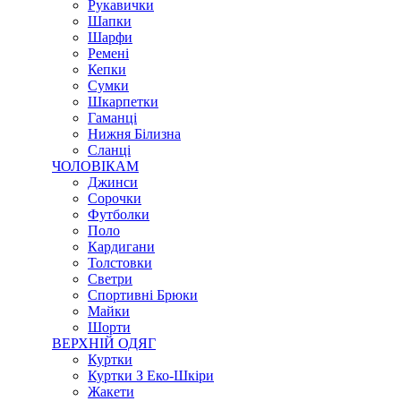
Рукавички
Шапки
Шарфи
Ремені
Кепки
Сумки
Шкарпетки
Гаманці
Нижня Білизна
Сланці
ЧОЛОВІКАМ
Джинси
Сорочки
Футболки
Поло
Кардигани
Толстовки
Светри
Спортивні Брюки
Майки
Шорти
ВЕРХНІЙ ОДЯГ
Куртки
Куртки З Еко-Шкіри
Жакети