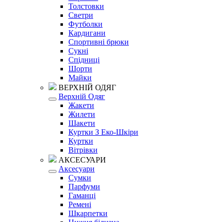
Толстовки
Светри
Футболки
Кардигани
Спортивні брюки
Сукні
Спідниці
Шорти
Майки
ВЕРХНІЙ ОДЯГ
Верхній Одяг
Жакети
Жилети
Шакети
Куртки З Еко-Шкіри
Куртки
Вітрівки
АКСЕСУАРИ
Аксесуари
Сумки
Парфуми
Гаманці
Ремені
Шкарпетки