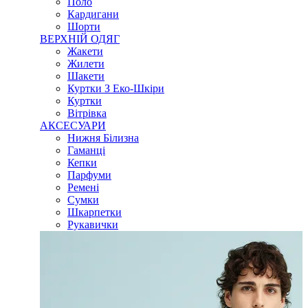
Поло
Кардигани
Шорти
ВЕРХНІЙ ОДЯГ
Жакети
Жилети
Шакети
Куртки З Еко-Шкіри
Куртки
Вітрівка
АКСЕСУАРИ
Нижня Білизна
Гаманці
Кепки
Парфуми
Ремені
Сумки
Шкарпетки
Рукавички