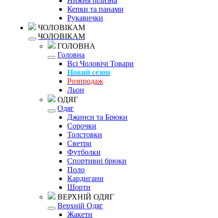
Нижня білизна
Кепки та панами
Рукавички
ЧОЛОВІКАМ
ЧОЛОВІКАМ
ГОЛОВНА
Головна
Всі Чоловічі Товари
Новий сезон
Розпродаж
Льон
ОДЯГ
Одяг
Джинси та Брюки
Сорочки
Толстовки
Светри
Футболки
Спортивні брюки
Поло
Кардигани
Шорти
ВЕРХНІЙ ОДЯГ
Верхній Одяг
Жакети