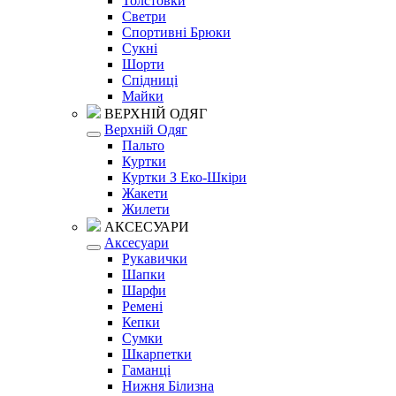
Толстовки
Светри
Спортивні Брюки
Сукні
Шорти
Спідниці
Майки
ВЕРХНІЙ ОДЯГ
Верхній Одяг
Пальто
Куртки
Куртки З Еко-Шкіри
Жакети
Жилети
АКСЕСУАРИ
Аксесуари
Рукавички
Шапки
Шарфи
Ремені
Кепки
Сумки
Шкарпетки
Гаманці
Нижня Білизна