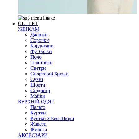
OUTLET
ЖІНКАМ
Джинси
Сорочки
Кардигани
Футболки
Поло
Толстовки
Светри
Спортивні Брюки
Сукні
Шорти
Спідниці
Майки
ВЕРХНІЙ ОДЯГ
Пальто
Куртки
Куртки З Еко-Шкіри
Жакети
Жилети
АКСЕСУАРИ