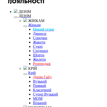
ДЕНІМ
ДЕНІМ
ЖІНКАМ
Жінкам
Новий сезон
Джинси
Сорочки
Жакети
Сукні
Спідниці
Шорти
Жилети
Розпродаж
КРІЙ
Крій
Денім Гайд
Вузький
Прямий
Класичний
Супер Вузький
MOM
Вільний