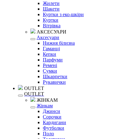
Жилети
Шакети
Куртки з еко-шкіри
Куртки
Вітрівка
АКСЕСУАРИ
Аксесуари
Нижня білизна
Гаманці
Кепки
Парфуми
Ремені
Сумки
Шкарпетки
Рукавички
OUTLET
OUTLET
ЖІНКАМ
Жінкам
Джинси
Сорочки
Кардигани
Футболки
Поло