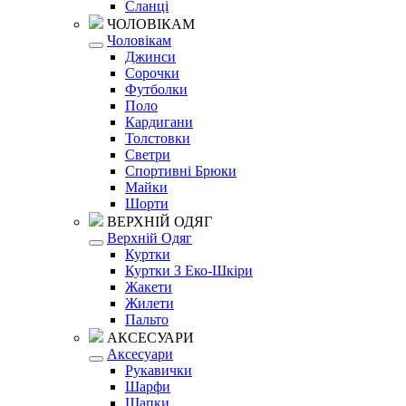
Сланці
ЧОЛОВІКАМ
Чоловікам
Джинси
Сорочки
Футболки
Поло
Кардигани
Толстовки
Светри
Спортивні Брюки
Майки
Шорти
ВЕРХНІЙ ОДЯГ
Верхній Одяг
Куртки
Куртки З Еко-Шкіри
Жакети
Жилети
Пальто
АКСЕСУАРИ
Аксесуари
Рукавички
Шарфи
Шапки