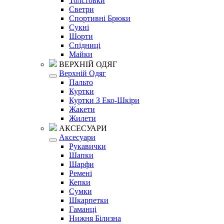
Толстовки
Светри
Спортивні Брюки
Сукні
Шорти
Спідниці
Майки
ВЕРХНІЙ ОДЯГ
Верхній Одяг
Пальто
Куртки
Куртки З Еко-Шкіри
Жакети
Жилети
АКСЕСУАРИ
Аксесуари
Рукавички
Шапки
Шарфи
Ремені
Кепки
Сумки
Шкарпетки
Гаманці
Нижня Білизна