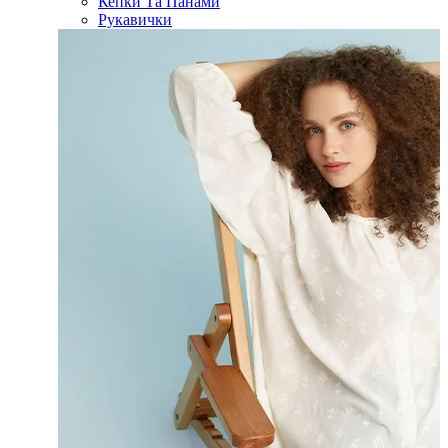
Кепки Та Панами
Рукавички