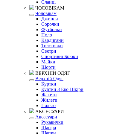
Сланці
ЧОЛОВІКАМ
Чоловікам
Джинси
Сорочки
Футболки
Поло
Кардигани
Толстовки
Светри
Спортивні Брюки
Майки
Шорти
ВЕРХНІЙ ОДЯГ
Верхній Одяг
Куртки
Куртки З Еко-Шкіри
Жакети
Жилети
Пальто
АКСЕСУАРИ
Аксесуари
Рукавички
Шарфи
Шапки