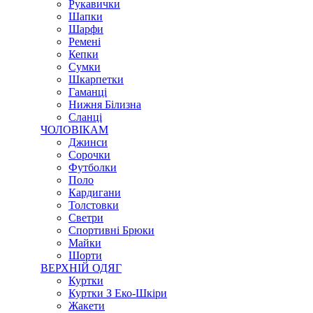
Рукавички
Шапки
Шарфи
Ремені
Кепки
Сумки
Шкарпетки
Гаманці
Нижня Білизна
Сланці
ЧОЛОВІКАМ
Джинси
Сорочки
Футболки
Поло
Кардигани
Толстовки
Светри
Спортивні Брюки
Майки
Шорти
ВЕРХНІЙ ОДЯГ
Куртки
Куртки З Еко-Шкіри
Жакети