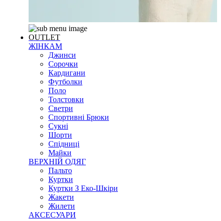
OUTLET
ЖІНКАМ
Джинси
Сорочки
Кардигани
Футболки
Поло
Толстовки
Светри
Спортивні Брюки
Сукні
Шорти
Спідниці
Майки
ВЕРХНІЙ ОДЯГ
Пальто
Куртки
Куртки З Еко-Шкіри
Жакети
Жилети
АКСЕСУАРИ