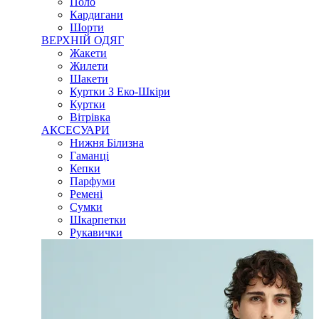
Поло
Кардигани
Шорти
ВЕРХНІЙ ОДЯГ
Жакети
Жилети
Шакети
Куртки З Еко-Шкіри
Куртки
Вітрівка
АКСЕСУАРИ
Нижня Білизна
Гаманці
Кепки
Парфуми
Ремені
Сумки
Шкарпетки
Рукавички