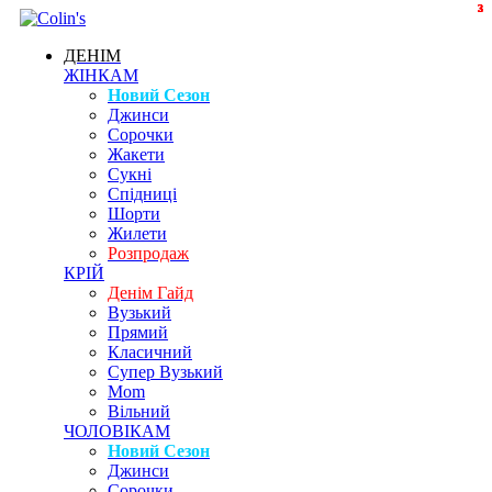
2
3
3
3
ДЕНІМ
ЖІНКАМ
Новий Сезон
Джинси
Сорочки
Жакети
Сукні
Спідниці
Шорти
Жилети
Розпродаж
КРІЙ
Денім Гайд
Вузький
Прямий
Класичний
Супер Вузький
Mom
Вільний
ЧОЛОВІКАМ
Новий Сезон
Джинси
Сорочки