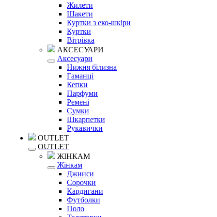
Жилети
Шакети
Куртки з еко-шкіри
Куртки
Вітрівка
АКСЕСУАРИ
Аксесуари
Нижня білизна
Гаманці
Кепки
Парфуми
Ремені
Сумки
Шкарпетки
Рукавички
OUTLET
OUTLET
ЖІНКАМ
Жінкам
Джинси
Сорочки
Кардигани
Футболки
Поло