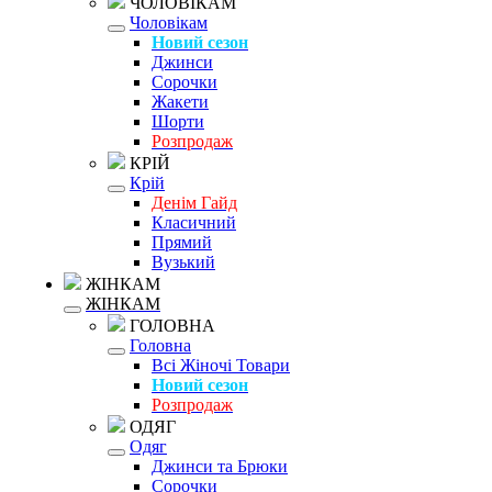
ЧОЛОВІКАМ
Чоловікам
Новий сезон
Джинси
Сорочки
Жакети
Шорти
Розпродаж
КРІЙ
Крій
Денім Гайд
Класичний
Прямий
Вузький
ЖІНКАМ
ЖІНКАМ
ГОЛОВНА
Головна
Всі Жіночі Товари
Новий сезон
Розпродаж
ОДЯГ
Одяг
Джинси та Брюки
Сорочки