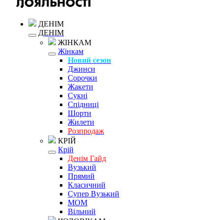
ДЕНІМ
ДЕНІМ
ЖІНКАМ
Жінкам
Новий сезон
Джинси
Сорочки
Жакети
Сукні
Спідниці
Шорти
Жилети
Розпродаж
КРІЙ
Крій
Денім Гайд
Вузький
Прямий
Класичний
Супер Вузький
MOM
Вільний