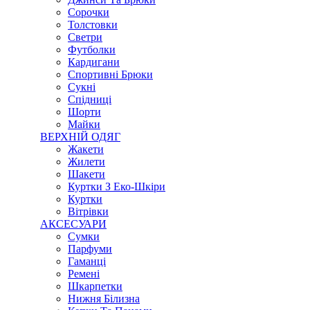
Сорочки
Толстовки
Светри
Футболки
Кардигани
Спортивні Брюки
Сукні
Спідниці
Шорти
Майки
ВЕРХНІЙ ОДЯГ
Жакети
Жилети
Шакети
Куртки З Еко-Шкіри
Куртки
Вітрівки
АКСЕСУАРИ
Сумки
Парфуми
Гаманці
Ремені
Шкарпетки
Нижня Білизна