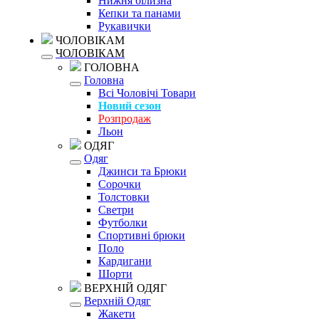
Нижня білизна
Кепки та панами
Рукавички
ЧОЛОВІКАМ
ЧОЛОВІКАМ
ГОЛОВНА
Головна
Всі Чоловічі Товари
Новий сезон
Розпродаж
Льон
ОДЯГ
Одяг
Джинси та Брюки
Сорочки
Толстовки
Светри
Футболки
Спортивні брюки
Поло
Кардигани
Шорти
ВЕРХНІЙ ОДЯГ
Верхній Одяг
Жакети