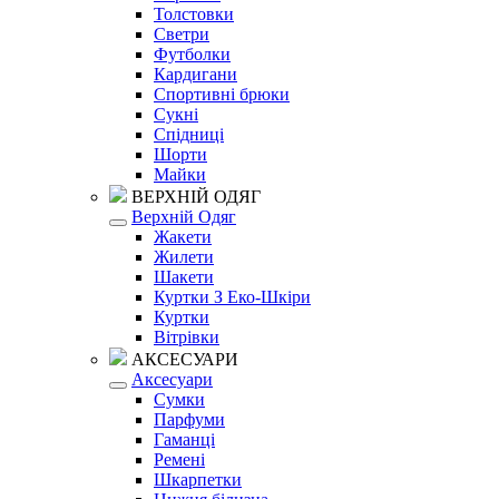
Толстовки
Светри
Футболки
Кардигани
Спортивні брюки
Сукні
Спідниці
Шорти
Майки
ВЕРХНІЙ ОДЯГ
Верхній Одяг
Жакети
Жилети
Шакети
Куртки З Еко-Шкіри
Куртки
Вітрівки
АКСЕСУАРИ
Аксесуари
Сумки
Парфуми
Гаманці
Ремені
Шкарпетки