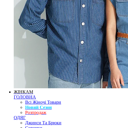
ЖІНКАМ
ГОЛОВНА
Всі Жіночі Товари
Новий Сезон
Розпродаж
ОДЯГ
Джинси Та Брюки
Сорочки