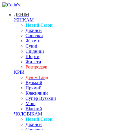
ДЕНІМ
ЖІНКАМ
Новий Сезон
Джинси
Сорочки
Жакети
Сукні
Спідниці
Шорти
Жилети
Розпродаж
КРІЙ
Денім Гайд
Вузький
Прямий
Класичний
Супер Вузький
Mom
Вільний
ЧОЛОВІКАМ
Новий Сезон
Джинси
Сорочки