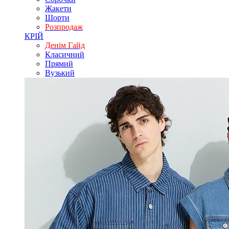
Жакети
Шорти
Розпродаж
КРІЙ
Денім Гайд
Класичний
Прямий
Вузький