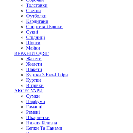
Толстовки
Светри
Футболки
Кардигани
Спортивні Брюки
Сукні
Спідниці
Шорти
Майки
ВЕРХНІЙ ОДЯГ
Жакети
Жилети
Шакети
Куртки З Еко-Шкіри
Куртки
Вітрівки
АКСЕСУАРИ
Сумки
Парфуми
Гаманці
Ремені
Шкарпетки
Нижня Білизна
Кепки Та Панами