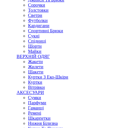
Сорочки
Толстовки
Светри
Футболки
Кардигани
Спортивні Брюки
Сукні
Спідниці
Шорти
Майки
ВЕРХНІЙ ОДЯГ
Жакети
Жилети
Шакети
Куртки З Еко-Шкіри
Куртки
Вітрівки
АКСЕСУАРИ
Сумки
Парфуми
Гаманці
Ремені
Шкарпетки
Нижня Білизна