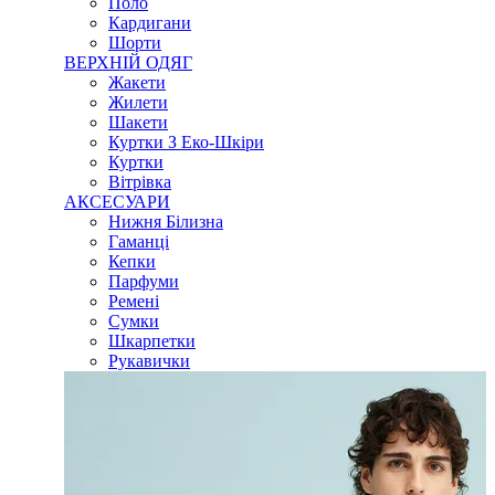
Поло
Кардигани
Шорти
ВЕРХНІЙ ОДЯГ
Жакети
Жилети
Шакети
Куртки З Еко-Шкіри
Куртки
Вітрівка
АКСЕСУАРИ
Нижня Білизна
Гаманці
Кепки
Парфуми
Ремені
Сумки
Шкарпетки
Рукавички