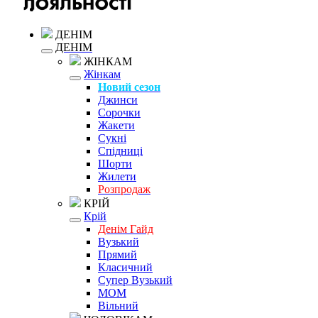
ДЕНІМ
ДЕНІМ
ЖІНКАМ
Жінкам
Новий сезон
Джинси
Сорочки
Жакети
Сукні
Спідниці
Шорти
Жилети
Розпродаж
КРІЙ
Крій
Денім Гайд
Вузький
Прямий
Класичний
Супер Вузький
MOM
Вільний