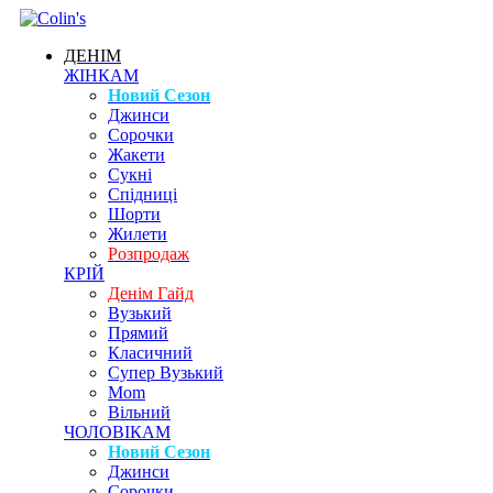
ДЕНІМ
ЖІНКАМ
Новий Сезон
Джинси
Сорочки
Жакети
Сукні
Спідниці
Шорти
Жилети
Розпродаж
КРІЙ
Денім Гайд
Вузький
Прямий
Класичний
Супер Вузький
Mom
Вільний
ЧОЛОВІКАМ
Новий Сезон
Джинси
Сорочки