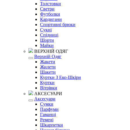
Толстовки
Светри
Футболки
Кардигани
Спортивні брюки
Сукні
Спідниці
Шорти
Майки
ВЕРХНІЙ ОДЯГ
Верхній Одяг
Жакети
Жилети
Шакети
Куртки З Еко-Шкіри
Куртки
Вітрівки
АКСЕСУАРИ
Аксесуари
Сумки
Парфуми
Гаманці
Ремені
Шкарпетки