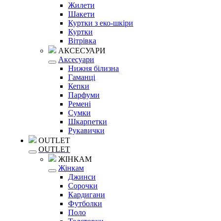
Жилети
Шакети
Куртки з еко-шкіри
Куртки
Вітрівка
АКСЕСУАРИ
Аксесуари
Нижня білизна
Гаманці
Кепки
Парфуми
Ремені
Сумки
Шкарпетки
Рукавички
OUTLET
OUTLET
ЖІНКАМ
Жінкам
Джинси
Сорочки
Кардигани
Футболки
Поло