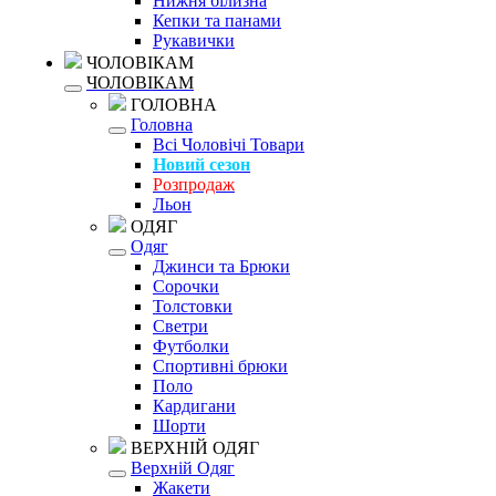
Нижня білизна
Кепки та панами
Рукавички
ЧОЛОВІКАМ
ЧОЛОВІКАМ
ГОЛОВНА
Головна
Всі Чоловічі Товари
Новий сезон
Розпродаж
Льон
ОДЯГ
Одяг
Джинси та Брюки
Сорочки
Толстовки
Светри
Футболки
Спортивні брюки
Поло
Кардигани
Шорти
ВЕРХНІЙ ОДЯГ
Верхній Одяг
Жакети