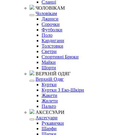
Сланці
ЧОЛОВІКАМ
Чоловікам
Джинси
Сорочки
Футболки
Поло
Кардигани
Толстовки
Светри
Спортивні Брюки
Майки
Шорти
ВЕРХНІЙ ОДЯГ
Верхній Одяг
Куртки
Куртки З Еко-Шкіри
Жакети
Жилети
Пальто
АКСЕСУАРИ
Аксесуари
Рукавички
Шарфи
Шапки