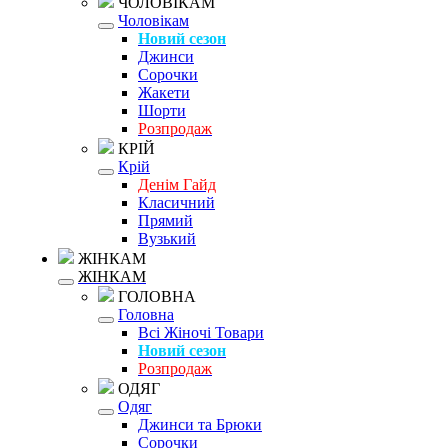
ЧОЛОВІКАМ
Чоловікам
Новий сезон
Джинси
Сорочки
Жакети
Шорти
Розпродаж
КРІЙ
Крій
Денім Гайд
Класичний
Прямий
Вузький
ЖІНКАМ
ЖІНКАМ
ГОЛОВНА
Головна
Всі Жіночі Товари
Новий сезон
Розпродаж
ОДЯГ
Одяг
Джинси та Брюки
Сорочки