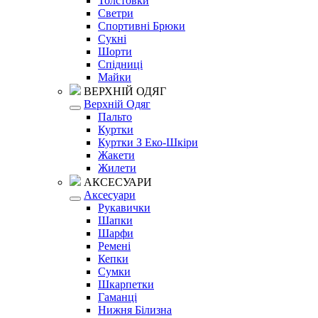
Толстовки
Светри
Спортивні Брюки
Сукні
Шорти
Спідниці
Майки
ВЕРХНІЙ ОДЯГ
Верхній Одяг
Пальто
Куртки
Куртки З Еко-Шкіри
Жакети
Жилети
АКСЕСУАРИ
Аксесуари
Рукавички
Шапки
Шарфи
Ремені
Кепки
Сумки
Шкарпетки
Гаманці
Нижня Білизна