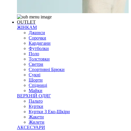
OUTLET
ЖІНКАМ
Джинси
Сорочки
Кардигани
Футболки
Поло
Толстовки
Светри
Спортивні Брюки
Сукні
Шорти
Спідниці
Майки
ВЕРХНІЙ ОДЯГ
Пальто
Куртки
Куртки З Еко-Шкіри
Жакети
Жилети
АКСЕСУАРИ