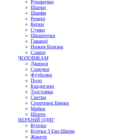
Рукавички
Шапки
Шарфи
Ремені
Кепки
Сумки
Шкарпетки
Гаманці
Нижня Білизна
Сланці
ЧОЛОВІКАМ
Джинси
Сорочки
Футболки
Поло
Кардигани
Толстовки
Светри
Спортивні Брюки
Майки
Шорти
ВЕРХНІЙ ОДЯГ
Куртки
Куртки З Еко-Шкіри
Жакети