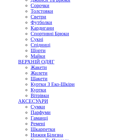
Сорочки
Толстовки
Светри
Футболки
Кардигани
Спортивні Брюки
Сукні
Спідниці
Шорти
Майки
ВЕРХНІЙ ОДЯГ
Жакети
Жилети
Шакети
Куртки З Еко-Шкіри
Куртки
Вітрівки
АКСЕСУАРИ
Сумки
Парфуми
Гаманці
Ремені
Шкарпетки
Нижня Білизна