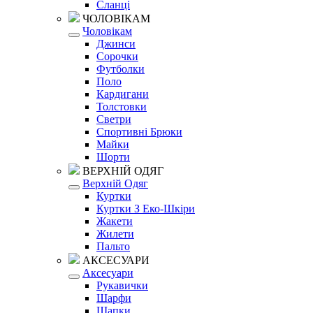
Сланці
ЧОЛОВІКАМ
Чоловікам
Джинси
Сорочки
Футболки
Поло
Кардигани
Толстовки
Светри
Спортивні Брюки
Майки
Шорти
ВЕРХНІЙ ОДЯГ
Верхній Одяг
Куртки
Куртки З Еко-Шкіри
Жакети
Жилети
Пальто
АКСЕСУАРИ
Аксесуари
Рукавички
Шарфи
Шапки