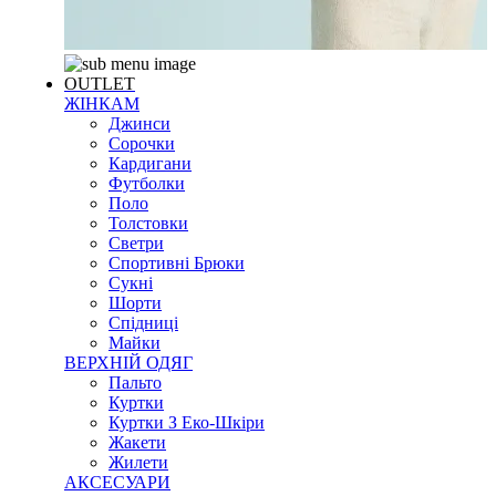
OUTLET
ЖІНКАМ
Джинси
Сорочки
Кардигани
Футболки
Поло
Толстовки
Светри
Спортивні Брюки
Сукні
Шорти
Спідниці
Майки
ВЕРХНІЙ ОДЯГ
Пальто
Куртки
Куртки З Еко-Шкіри
Жакети
Жилети
АКСЕСУАРИ