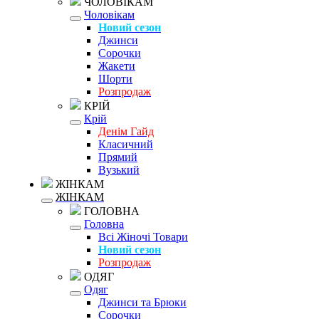
ЧОЛОВІКАМ
Чоловікам
Новий сезон
Джинси
Сорочки
Жакети
Шорти
Розпродаж
КРІЙ
Крій
Денім Гайд
Класичний
Прямий
Вузький
ЖІНКАМ
ЖІНКАМ
ГОЛОВНА
Головна
Всі Жіночі Товари
Новий сезон
Розпродаж
ОДЯГ
Одяг
Джинси та Брюки
Сорочки