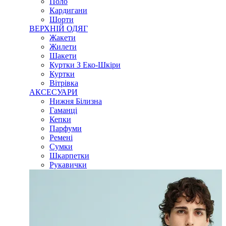
Поло
Кардигани
Шорти
ВЕРХНІЙ ОДЯГ
Жакети
Жилети
Шакети
Куртки З Еко-Шкіри
Куртки
Вітрівка
АКСЕСУАРИ
Нижня Білизна
Гаманці
Кепки
Парфуми
Ремені
Сумки
Шкарпетки
Рукавички