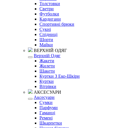
Толстовки
Светри
Футболки
Кардигани
Спортивні брюки
Сукні
Спідниці
Шорти
Майки
ВЕРХНІЙ ОДЯГ
Верхній Одяг
Жакети
Жилети
Шакети
Куртки З Еко-Шкіри
Куртки
Вітрівки
АКСЕСУАРИ
Аксесуари
Сумки
Парфуми
Гаманці
Ремені
Шкарпетки