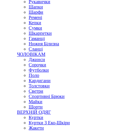
Рукавички
Шапки
Шарфи
Ремені
Кепки
Сумки
Шкарпетки
Гаманці
Нижня Білизна
Сланці
ЧОЛОВІКАМ
Джинси
Сорочки
Футболки
Поло
Кардигани
Толстовки
Светри
Спортивні Брюки
Майки
Шорти
ВЕРХНІЙ ОДЯГ
Куртки
Куртки З Еко-Шкіри
Жакети