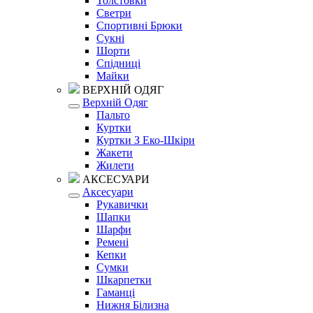
Толстовки
Светри
Спортивні Брюки
Сукні
Шорти
Спідниці
Майки
ВЕРХНІЙ ОДЯГ
Верхній Одяг
Пальто
Куртки
Куртки З Еко-Шкіри
Жакети
Жилети
АКСЕСУАРИ
Аксесуари
Рукавички
Шапки
Шарфи
Ремені
Кепки
Сумки
Шкарпетки
Гаманці
Нижня Білизна