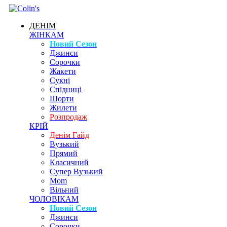
ДЕНІМ
ЖІНКАМ
Новий Сезон
Джинси
Сорочки
Жакети
Сукні
Спідниці
Шорти
Жилети
Розпродаж
КРІЙ
Денім Гайд
Вузький
Прямий
Класичний
Супер Вузький
Mom
Вільний
ЧОЛОВІКАМ
Новий Сезон
Джинси
Сорочки