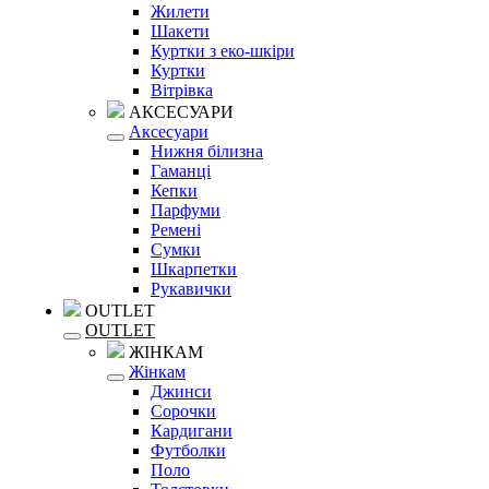
Жилети
Шакети
Куртки з еко-шкіри
Куртки
Вітрівка
АКСЕСУАРИ
Аксесуари
Нижня білизна
Гаманці
Кепки
Парфуми
Ремені
Сумки
Шкарпетки
Рукавички
OUTLET
OUTLET
ЖІНКАМ
Жінкам
Джинси
Сорочки
Кардигани
Футболки
Поло