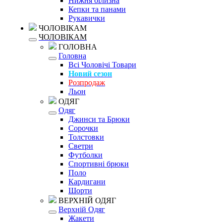
Нижня білизна
Кепки та панами
Рукавички
ЧОЛОВІКАМ
ЧОЛОВІКАМ
ГОЛОВНА
Головна
Всі Чоловічі Товари
Новий сезон
Розпродаж
Льон
ОДЯГ
Одяг
Джинси та Брюки
Сорочки
Толстовки
Светри
Футболки
Спортивні брюки
Поло
Кардигани
Шорти
ВЕРХНІЙ ОДЯГ
Верхній Одяг
Жакети