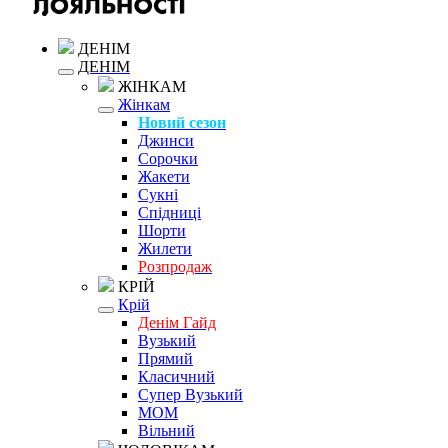
ДЕНІМ
ДЕНІМ
ЖІНКАМ
Жінкам
Новий сезон
Джинси
Сорочки
Жакети
Сукні
Спідниці
Шорти
Жилети
Розпродаж
КРІЙ
Крій
Денім Гайд
Вузький
Прямий
Класичний
Супер Вузький
MOM
Вільний