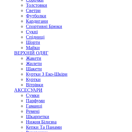
Толстовки
Светри
Футболки
Кардигани
Спортивні Брюки
Сукні
Спідниці
Шорти
Майки
ВЕРХНІЙ ОДЯГ
Жакети
Жилети
Шакети
Куртки З Еко-Шкіри
Куртки
Вітрівки
АКСЕСУАРИ
Сумки
Парфуми
Гаманці
Ремені
Шкарпетки
Нижня Білизна
Кепки Та Панами