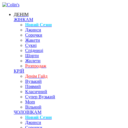
ДЕНІМ
ЖІНКАМ
Новий Сезон
Джинси
Сорочки
Жакети
Сукні
Спідниці
Шорти
Жилети
Розпродаж
КРІЙ
Денім Гайд
Вузький
Прямий
Класичний
Супер Вузький
Mom
Вільний
ЧОЛОВІКАМ
Новий Сезон
Джинси
Сорочки