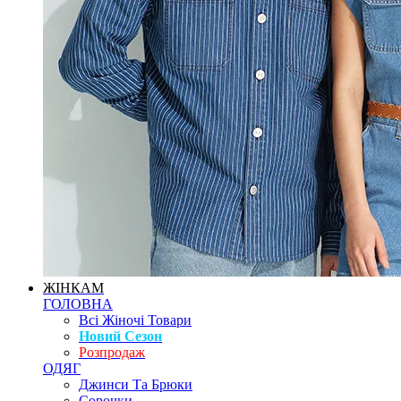
ЖІНКАМ
ГОЛОВНА
Всі Жіночі Товари
Новий Сезон
Розпродаж
ОДЯГ
Джинси Та Брюки
Сорочки