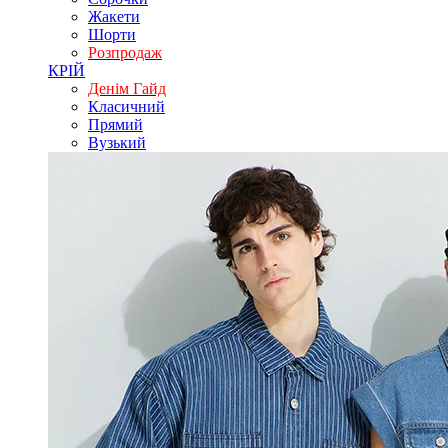
Жакети
Шорти
Розпродаж
КРІЙ
Денім Гайд
Класичний
Прямий
Вузький