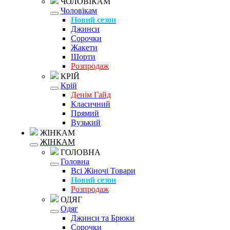
ЧОЛОВІКАМ
Чоловікам
Новий сезон
Джинси
Сорочки
Жакети
Шорти
Розпродаж
КРІЙ
Крій
Денім Гайд
Класичний
Прямий
Вузький
ЖІНКАМ
ЖІНКАМ
ГОЛОВНА
Головна
Всі Жіночі Товари
Новий сезон
Розпродаж
ОДЯГ
Одяг
Джинси та Брюки
Сорочки