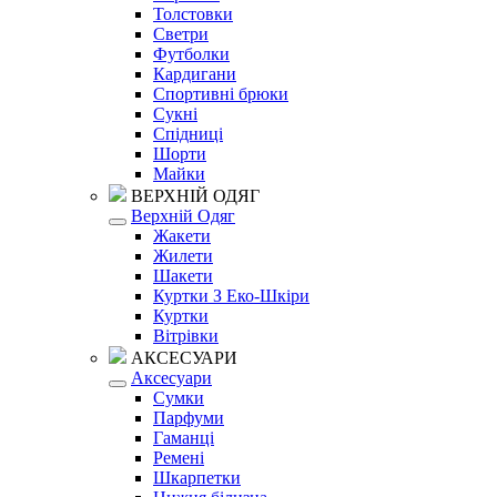
Толстовки
Светри
Футболки
Кардигани
Спортивні брюки
Сукні
Спідниці
Шорти
Майки
ВЕРХНІЙ ОДЯГ
Верхній Одяг
Жакети
Жилети
Шакети
Куртки З Еко-Шкіри
Куртки
Вітрівки
АКСЕСУАРИ
Аксесуари
Сумки
Парфуми
Гаманці
Ремені
Шкарпетки