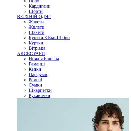
Поло
Кардигани
Шорти
ВЕРХНІЙ ОДЯГ
Жакети
Жилети
Шакети
Куртки З Еко-Шкіри
Куртки
Вітрівка
АКСЕСУАРИ
Нижня Білизна
Гаманці
Кепки
Парфуми
Ремені
Сумки
Шкарпетки
Рукавички