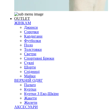
OUTLET
ЖІНКАМ
Джинси
Сорочки
Кардигани
Футболки
Поло
Толстовки
Светри
Спортивні Брюки
Сукні
Шорти
Спідниці
Майки
ВЕРХНІЙ ОДЯГ
Пальто
Куртки
Куртки З Еко-Шкіри
Жакети
Жилети
АКСЕСУАРИ