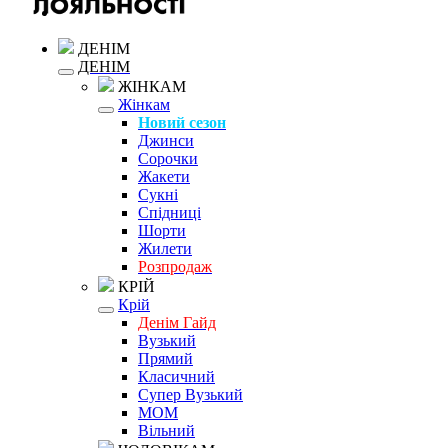
ДЕНІМ
ДЕНІМ
ЖІНКАМ
Жінкам
Новий сезон
Джинси
Сорочки
Жакети
Сукні
Спідниці
Шорти
Жилети
Розпродаж
КРІЙ
Крій
Денім Гайд
Вузький
Прямий
Класичний
Супер Вузький
MOM
Вільний