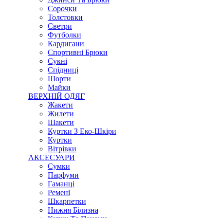
Сорочки
Толстовки
Светри
Футболки
Кардигани
Спортивні Брюки
Сукні
Спідниці
Шорти
Майки
ВЕРХНІЙ ОДЯГ
Жакети
Жилети
Шакети
Куртки З Еко-Шкіри
Куртки
Вітрівки
АКСЕСУАРИ
Сумки
Парфуми
Гаманці
Ремені
Шкарпетки
Нижня Білизна