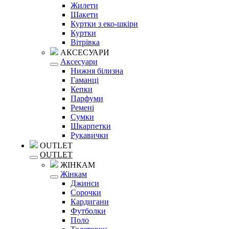
Жилети
Шакети
Куртки з еко-шкіри
Куртки
Вітрівка
АКСЕСУАРИ
Аксесуари
Нижня білизна
Гаманці
Кепки
Парфуми
Ремені
Сумки
Шкарпетки
Рукавички
OUTLET
OUTLET
ЖІНКАМ
Жінкам
Джинси
Сорочки
Кардигани
Футболки
Поло