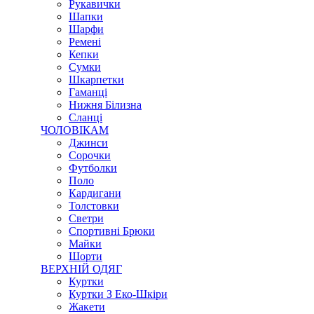
Рукавички
Шапки
Шарфи
Ремені
Кепки
Сумки
Шкарпетки
Гаманці
Нижня Білизна
Сланці
ЧОЛОВІКАМ
Джинси
Сорочки
Футболки
Поло
Кардигани
Толстовки
Светри
Спортивні Брюки
Майки
Шорти
ВЕРХНІЙ ОДЯГ
Куртки
Куртки З Еко-Шкіри
Жакети