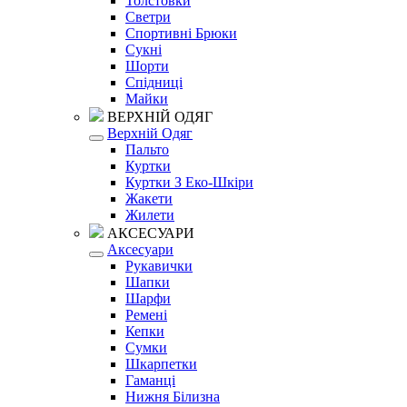
Толстовки
Светри
Спортивні Брюки
Сукні
Шорти
Спідниці
Майки
ВЕРХНІЙ ОДЯГ
Верхній Одяг
Пальто
Куртки
Куртки З Еко-Шкіри
Жакети
Жилети
АКСЕСУАРИ
Аксесуари
Рукавички
Шапки
Шарфи
Ремені
Кепки
Сумки
Шкарпетки
Гаманці
Нижня Білизна