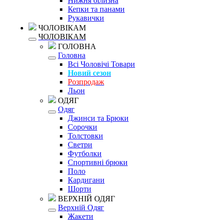
Нижня білизна
Кепки та панами
Рукавички
ЧОЛОВІКАМ
ЧОЛОВІКАМ
ГОЛОВНА
Головна
Всі Чоловічі Товари
Новий сезон
Розпродаж
Льон
ОДЯГ
Одяг
Джинси та Брюки
Сорочки
Толстовки
Светри
Футболки
Спортивні брюки
Поло
Кардигани
Шорти
ВЕРХНІЙ ОДЯГ
Верхній Одяг
Жакети