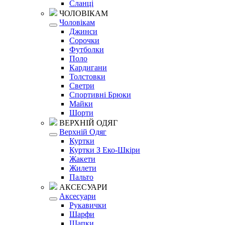
Сланці
ЧОЛОВІКАМ
Чоловікам
Джинси
Сорочки
Футболки
Поло
Кардигани
Толстовки
Светри
Спортивні Брюки
Майки
Шорти
ВЕРХНІЙ ОДЯГ
Верхній Одяг
Куртки
Куртки З Еко-Шкіри
Жакети
Жилети
Пальто
АКСЕСУАРИ
Аксесуари
Рукавички
Шарфи
Шапки