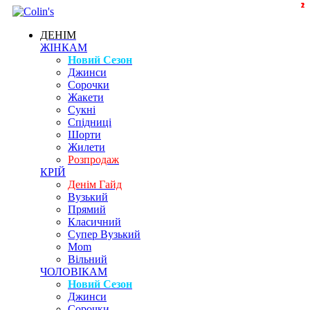
2
2
2
1
ДЕНІМ
ЖІНКАМ
Новий Сезон
Джинси
Сорочки
Жакети
Сукні
Спідниці
Шорти
Жилети
Розпродаж
КРІЙ
Денім Гайд
Вузький
Прямий
Класичний
Супер Вузький
Mom
Вільний
ЧОЛОВІКАМ
Новий Сезон
Джинси
Сорочки