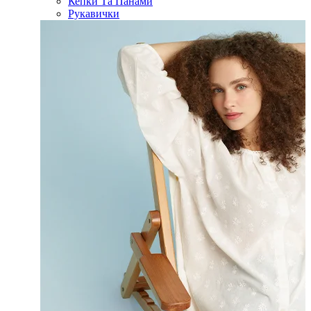
Кепки Та Панами
Рукавички