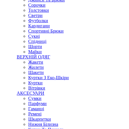
Сорочки
Толстовки
Светри
Футболки
Кардигани
Спортивні Брюки
Сукні
Спідниці
Шорти
Майки
ВЕРХНІЙ ОДЯГ
Жакети
Жилети
Шакети
Куртки З Еко-Шкіри
Куртки
Вітрівки
АКСЕСУАРИ
Сумки
Парфуми
Гаманці
Ремені
Шкарпетки
Нижня Білизна