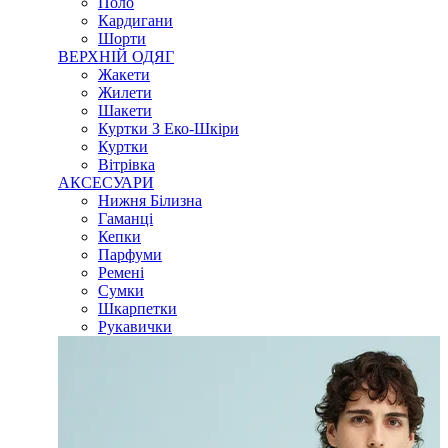
Поло
Кардигани
Шорти
ВЕРХНІЙ ОДЯГ
Жакети
Жилети
Шакети
Куртки З Еко-Шкіри
Куртки
Вітрівка
АКСЕСУАРИ
Нижня Білизна
Гаманці
Кепки
Парфуми
Ремені
Сумки
Шкарпетки
Рукавички