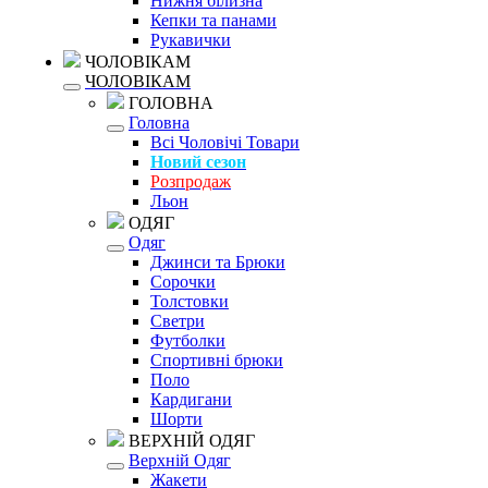
Нижня білизна
Кепки та панами
Рукавички
ЧОЛОВІКАМ
ЧОЛОВІКАМ
ГОЛОВНА
Головна
Всі Чоловічі Товари
Новий сезон
Розпродаж
Льон
ОДЯГ
Одяг
Джинси та Брюки
Сорочки
Толстовки
Светри
Футболки
Спортивні брюки
Поло
Кардигани
Шорти
ВЕРХНІЙ ОДЯГ
Верхній Одяг
Жакети