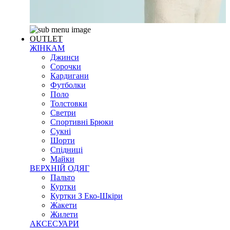
OUTLET
ЖІНКАМ
Джинси
Сорочки
Кардигани
Футболки
Поло
Толстовки
Светри
Спортивні Брюки
Сукні
Шорти
Спідниці
Майки
ВЕРХНІЙ ОДЯГ
Пальто
Куртки
Куртки З Еко-Шкіри
Жакети
Жилети
АКСЕСУАРИ