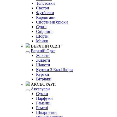
Толстовки
Светри
Футболки
Кардигани
Спортивні брюки
Сукні
Спідниці
Шорти
Майки
ВЕРХНІЙ ОДЯГ
Верхній Одяг
Жакети
Жилети
Шакети
Куртки З Еко-Шкіри
Куртки
Вітрівки
АКСЕСУАРИ
Аксесуари
Сумки
Парфуми
Гаманці
Ремені
Шкарпетки