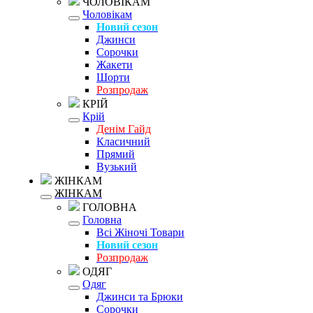
ЧОЛОВІКАМ
Чоловікам
Новий сезон
Джинси
Сорочки
Жакети
Шорти
Розпродаж
КРІЙ
Крій
Денім Гайд
Класичний
Прямий
Вузький
ЖІНКАМ
ЖІНКАМ
ГОЛОВНА
Головна
Всі Жіночі Товари
Новий сезон
Розпродаж
ОДЯГ
Одяг
Джинси та Брюки
Сорочки