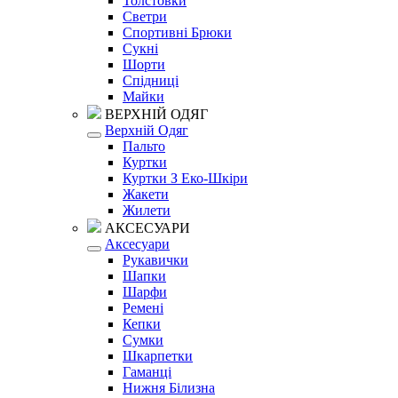
Толстовки
Светри
Спортивні Брюки
Сукні
Шорти
Спідниці
Майки
ВЕРХНІЙ ОДЯГ
Верхній Одяг
Пальто
Куртки
Куртки З Еко-Шкіри
Жакети
Жилети
АКСЕСУАРИ
Аксесуари
Рукавички
Шапки
Шарфи
Ремені
Кепки
Сумки
Шкарпетки
Гаманці
Нижня Білизна