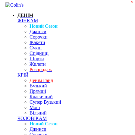
3
1
ДЕНІМ
ЖІНКАМ
Новий Сезон
Джинси
Сорочки
Жакети
Сукні
Спідниці
Шорти
Жилети
Розпродаж
КРІЙ
Денім Гайд
Вузький
Прямий
Класичний
Супер Вузький
Mom
Вільний
ЧОЛОВІКАМ
Новий Сезон
Джинси
Сорочки