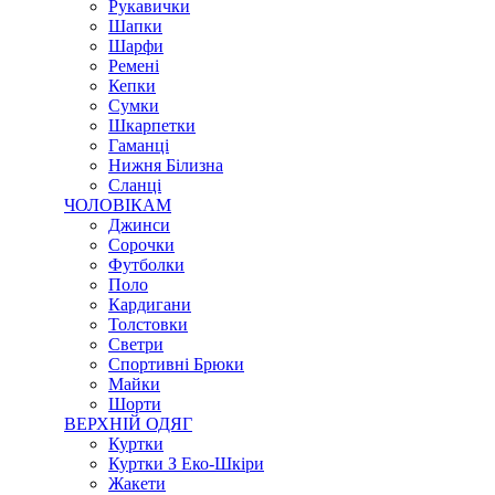
Рукавички
Шапки
Шарфи
Ремені
Кепки
Сумки
Шкарпетки
Гаманці
Нижня Білизна
Сланці
ЧОЛОВІКАМ
Джинси
Сорочки
Футболки
Поло
Кардигани
Толстовки
Светри
Спортивні Брюки
Майки
Шорти
ВЕРХНІЙ ОДЯГ
Куртки
Куртки З Еко-Шкіри
Жакети