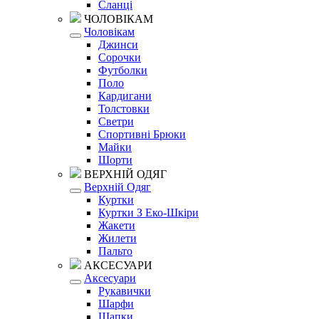
Сланці
ЧОЛОВІКАМ
Чоловікам
Джинси
Сорочки
Футболки
Поло
Кардигани
Толстовки
Светри
Спортивні Брюки
Майки
Шорти
ВЕРХНІЙ ОДЯГ
Верхній Одяг
Куртки
Куртки З Еко-Шкіри
Жакети
Жилети
Пальто
АКСЕСУАРИ
Аксесуари
Рукавички
Шарфи
Шапки