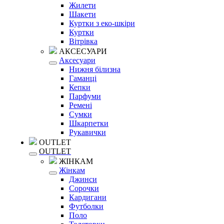
Жилети
Шакети
Куртки з еко-шкіри
Куртки
Вітрівка
АКСЕСУАРИ
Аксесуари
Нижня білизна
Гаманці
Кепки
Парфуми
Ремені
Сумки
Шкарпетки
Рукавички
OUTLET
OUTLET
ЖІНКАМ
Жінкам
Джинси
Сорочки
Кардигани
Футболки
Поло