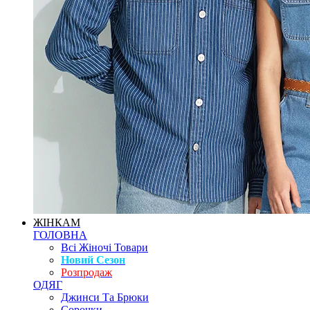
ЖІНКАМ
ГОЛОВНА
Всі Жіночі Товари
Новий Сезон
Розпродаж
ОДЯГ
Джинси Та Брюки
Сорочки