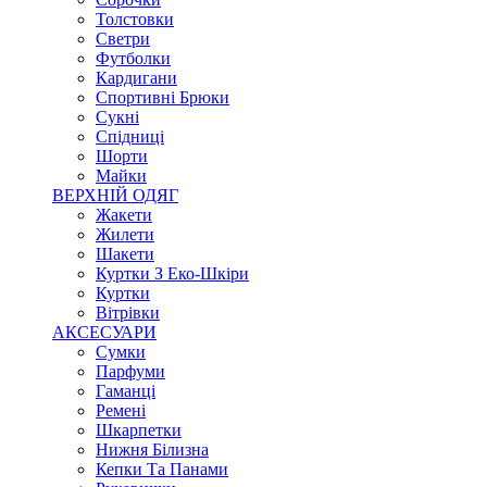
Толстовки
Светри
Футболки
Кардигани
Спортивні Брюки
Сукні
Спідниці
Шорти
Майки
ВЕРХНІЙ ОДЯГ
Жакети
Жилети
Шакети
Куртки З Еко-Шкіри
Куртки
Вітрівки
АКСЕСУАРИ
Сумки
Парфуми
Гаманці
Ремені
Шкарпетки
Нижня Білизна
Кепки Та Панами