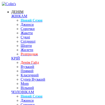
ДЕНІМ
ЖІНКАМ
Новий Сезон
Джинси
Сорочки
Жакети
Сукні
Спідниці
Шорти
Жилети
Розпродаж
КРІЙ
Денім Гайд
Вузький
Прямий
Класичний
Супер Вузький
Mom
Вільний
ЧОЛОВІКАМ
Новий Сезон
Джинси
Сорочки