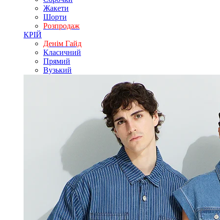
Жакети
Шорти
Розпродаж
КРІЙ
Денім Гайд
Класичний
Прямий
Вузький