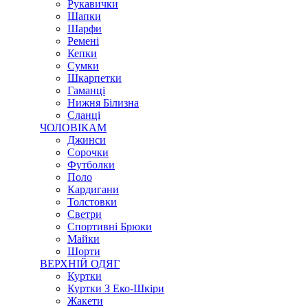
Рукавички
Шапки
Шарфи
Ремені
Кепки
Сумки
Шкарпетки
Гаманці
Нижня Білизна
Сланці
ЧОЛОВІКАМ
Джинси
Сорочки
Футболки
Поло
Кардигани
Толстовки
Светри
Спортивні Брюки
Майки
Шорти
ВЕРХНІЙ ОДЯГ
Куртки
Куртки З Еко-Шкіри
Жакети