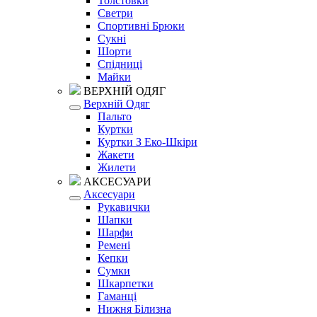
Толстовки
Светри
Спортивні Брюки
Сукні
Шорти
Спідниці
Майки
ВЕРХНІЙ ОДЯГ
Верхній Одяг
Пальто
Куртки
Куртки З Еко-Шкіри
Жакети
Жилети
АКСЕСУАРИ
Аксесуари
Рукавички
Шапки
Шарфи
Ремені
Кепки
Сумки
Шкарпетки
Гаманці
Нижня Білизна