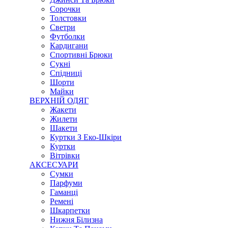
Сорочки
Толстовки
Светри
Футболки
Кардигани
Спортивні Брюки
Сукні
Спідниці
Шорти
Майки
ВЕРХНІЙ ОДЯГ
Жакети
Жилети
Шакети
Куртки З Еко-Шкіри
Куртки
Вітрівки
АКСЕСУАРИ
Сумки
Парфуми
Гаманці
Ремені
Шкарпетки
Нижня Білизна