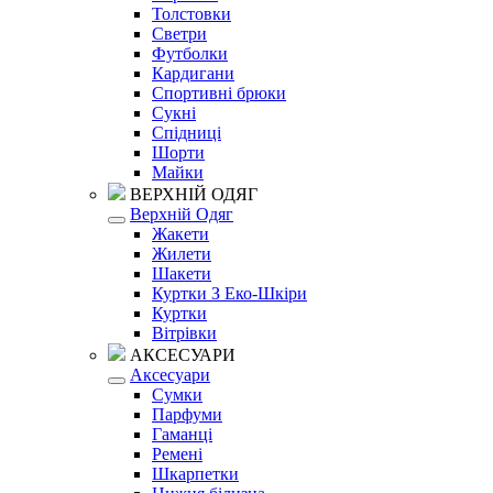
Толстовки
Светри
Футболки
Кардигани
Спортивні брюки
Сукні
Спідниці
Шорти
Майки
ВЕРХНІЙ ОДЯГ
Верхній Одяг
Жакети
Жилети
Шакети
Куртки З Еко-Шкіри
Куртки
Вітрівки
АКСЕСУАРИ
Аксесуари
Сумки
Парфуми
Гаманці
Ремені
Шкарпетки