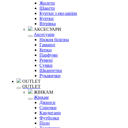
Жилети
Шакети
Куртки з еко-шкіри
Куртки
Вітрівка
АКСЕСУАРИ
Аксесуари
Нижня білизна
Гаманці
Кепки
Парфуми
Ремені
Сумки
Шкарпетки
Рукавички
OUTLET
OUTLET
ЖІНКАМ
Жінкам
Джинси
Сорочки
Кардигани
Футболки
Поло