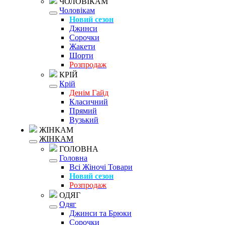
ЧОЛОВІКАМ
Чоловікам
Новий сезон
Джинси
Сорочки
Жакети
Шорти
Розпродаж
КРІЙ
Крій
Денім Гайд
Класичний
Прямий
Вузький
ЖІНКАМ
ЖІНКАМ
ГОЛОВНА
Головна
Всі Жіночі Товари
Новий сезон
Розпродаж
ОДЯГ
Одяг
Джинси та Брюки
Сорочки