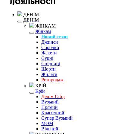
ДЕНІМ
ДЕНІМ
ЖІНКАМ
Жінкам
Новий сезон
Джинси
Сорочки
Жакети
Сукні
Спідниці
Шорти
Жилети
Розпродаж
КРІЙ
Крій
Денім Гайд
Вузький
Прямий
Класичний
Супер Вузький
MOM
Вільний