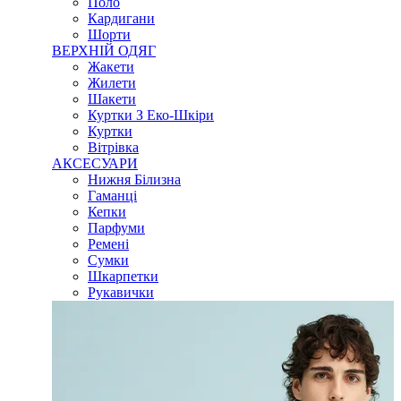
Поло
Кардигани
Шорти
ВЕРХНІЙ ОДЯГ
Жакети
Жилети
Шакети
Куртки З Еко-Шкіри
Куртки
Вітрівка
АКСЕСУАРИ
Нижня Білизна
Гаманці
Кепки
Парфуми
Ремені
Сумки
Шкарпетки
Рукавички