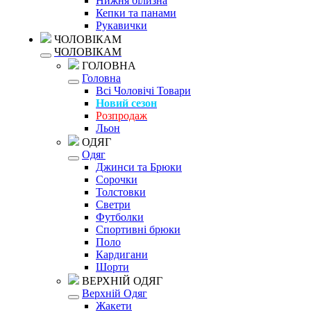
Нижня білизна
Кепки та панами
Рукавички
ЧОЛОВІКАМ
ЧОЛОВІКАМ
ГОЛОВНА
Головна
Всі Чоловічі Товари
Новий сезон
Розпродаж
Льон
ОДЯГ
Одяг
Джинси та Брюки
Сорочки
Толстовки
Светри
Футболки
Спортивні брюки
Поло
Кардигани
Шорти
ВЕРХНІЙ ОДЯГ
Верхній Одяг
Жакети