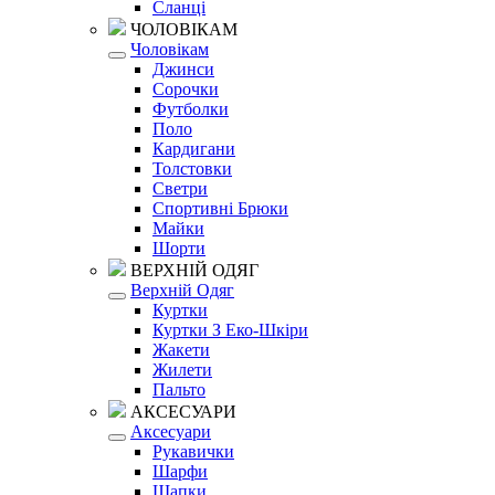
Сланці
ЧОЛОВІКАМ
Чоловікам
Джинси
Сорочки
Футболки
Поло
Кардигани
Толстовки
Светри
Спортивні Брюки
Майки
Шорти
ВЕРХНІЙ ОДЯГ
Верхній Одяг
Куртки
Куртки З Еко-Шкіри
Жакети
Жилети
Пальто
АКСЕСУАРИ
Аксесуари
Рукавички
Шарфи
Шапки