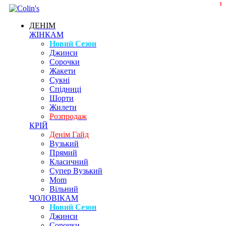
1
ДЕНІМ
ЖІНКАМ
Новий Сезон
Джинси
Сорочки
Жакети
Сукні
Спідниці
Шорти
Жилети
Розпродаж
КРІЙ
Денім Гайд
Вузький
Прямий
Класичний
Супер Вузький
Mom
Вільний
ЧОЛОВІКАМ
Новий Сезон
Джинси
Сорочки