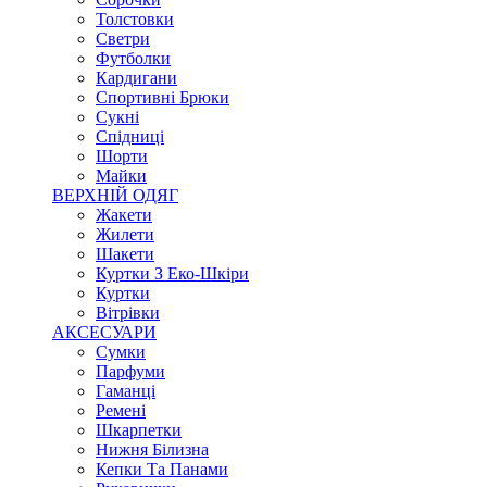
Толстовки
Светри
Футболки
Кардигани
Спортивні Брюки
Сукні
Спідниці
Шорти
Майки
ВЕРХНІЙ ОДЯГ
Жакети
Жилети
Шакети
Куртки З Еко-Шкіри
Куртки
Вітрівки
АКСЕСУАРИ
Сумки
Парфуми
Гаманці
Ремені
Шкарпетки
Нижня Білизна
Кепки Та Панами