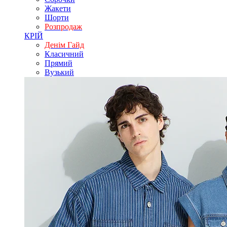
Жакети
Шорти
Розпродаж
КРІЙ
Денім Гайд
Класичний
Прямий
Вузький