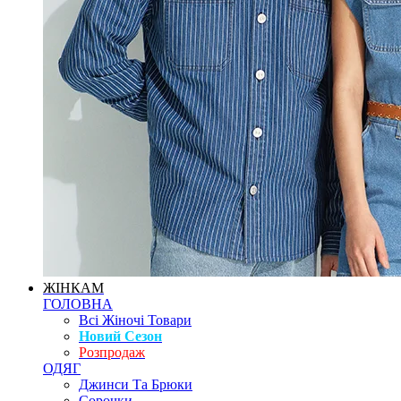
ЖІНКАМ
ГОЛОВНА
Всі Жіночі Товари
Новий Сезон
Розпродаж
ОДЯГ
Джинси Та Брюки
Сорочки