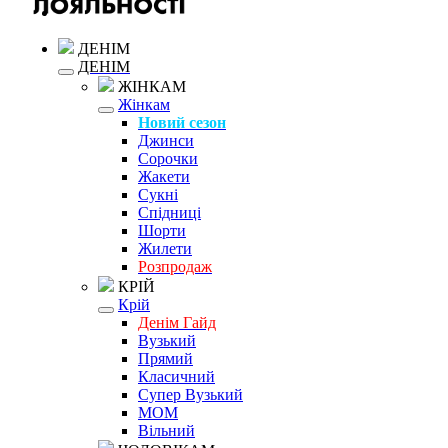
ДЕНІМ
ДЕНІМ
ЖІНКАМ
Жінкам
Новий сезон
Джинси
Сорочки
Жакети
Сукні
Спідниці
Шорти
Жилети
Розпродаж
КРІЙ
Крій
Денім Гайд
Вузький
Прямий
Класичний
Супер Вузький
MOM
Вільний