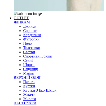
OUTLET
ЖІНКАМ
Джинси
Сорочки
Кардигани
Футболки
Поло
Толстовки
Светри
Спортивні Брюки
Сукні
Шорти
Спідниці
Майки
ВЕРХНІЙ ОДЯГ
Пальто
Куртки
Куртки З Еко-Шкіри
Жакети
Жилети
АКСЕСУАРИ