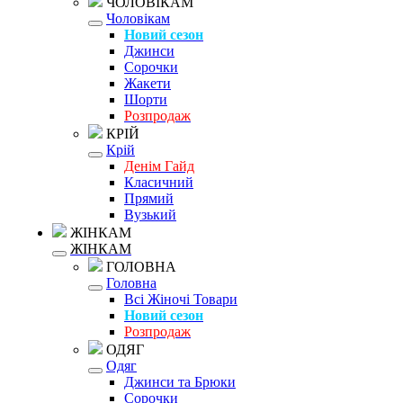
ЧОЛОВІКАМ
Чоловікам
Новий сезон
Джинси
Сорочки
Жакети
Шорти
Розпродаж
КРІЙ
Крій
Денім Гайд
Класичний
Прямий
Вузький
ЖІНКАМ
ЖІНКАМ
ГОЛОВНА
Головна
Всі Жіночі Товари
Новий сезон
Розпродаж
ОДЯГ
Одяг
Джинси та Брюки
Сорочки