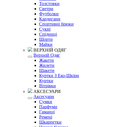
Толстовки
Светри
Футболки
Кардигани
Спортивні брюки
Сукні
Спідниці
Шорти
Майки
ВЕРХНІЙ ОДЯГ
Верхній Одяг
Жакети
Жилети
Шакети
Куртки З Еко-Шкіри
Куртки
Вітрівки
АКСЕСУАРИ
Аксесуари
Сумки
Парфуми
Гаманці
Ремені
Шкарпетки