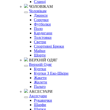
Сланці
ЧОЛОВІКАМ
Чоловікам
Джинси
Сорочки
Футболки
Поло
Кардигани
Толстовки
Светри
Спортивні Брюки
Майки
Шорти
ВЕРХНІЙ ОДЯГ
Верхній Одяг
Куртки
Куртки З Еко-Шкіри
Жакети
Жилети
Пальто
АКСЕСУАРИ
Аксесуари
Рукавички
Шарфи
Шапки