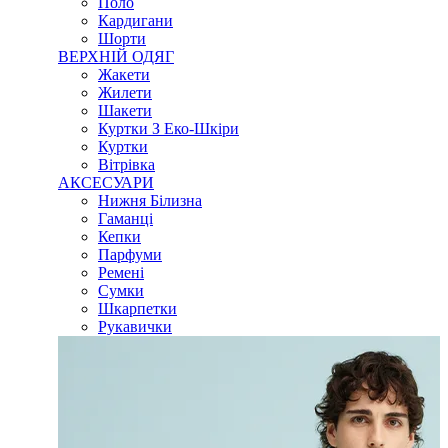
Поло
Кардигани
Шорти
ВЕРХНІЙ ОДЯГ
Жакети
Жилети
Шакети
Куртки З Еко-Шкіри
Куртки
Вітрівка
АКСЕСУАРИ
Нижня Білизна
Гаманці
Кепки
Парфуми
Ремені
Сумки
Шкарпетки
Рукавички