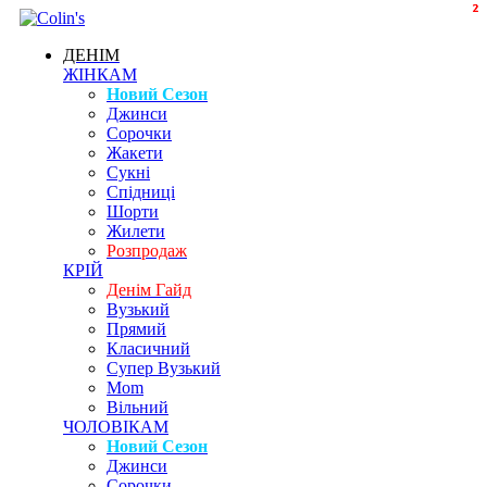
2
2
2
ДЕНІМ
ЖІНКАМ
Новий Сезон
Джинси
Сорочки
Жакети
Сукні
Спідниці
Шорти
Жилети
Розпродаж
КРІЙ
Денім Гайд
Вузький
Прямий
Класичний
Супер Вузький
Mom
Вільний
ЧОЛОВІКАМ
Новий Сезон
Джинси
Сорочки