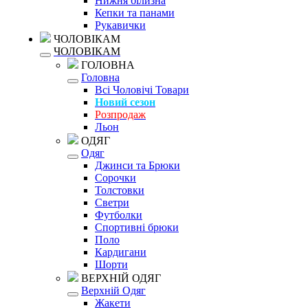
Нижня білизна
Кепки та панами
Рукавички
ЧОЛОВІКАМ
ЧОЛОВІКАМ
ГОЛОВНА
Головна
Всі Чоловічі Товари
Новий сезон
Розпродаж
Льон
ОДЯГ
Одяг
Джинси та Брюки
Сорочки
Толстовки
Светри
Футболки
Спортивні брюки
Поло
Кардигани
Шорти
ВЕРХНІЙ ОДЯГ
Верхній Одяг
Жакети