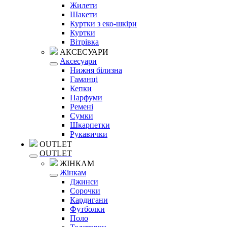
Жилети
Шакети
Куртки з еко-шкіри
Куртки
Вітрівка
АКСЕСУАРИ
Аксесуари
Нижня білизна
Гаманці
Кепки
Парфуми
Ремені
Сумки
Шкарпетки
Рукавички
OUTLET
OUTLET
ЖІНКАМ
Жінкам
Джинси
Сорочки
Кардигани
Футболки
Поло