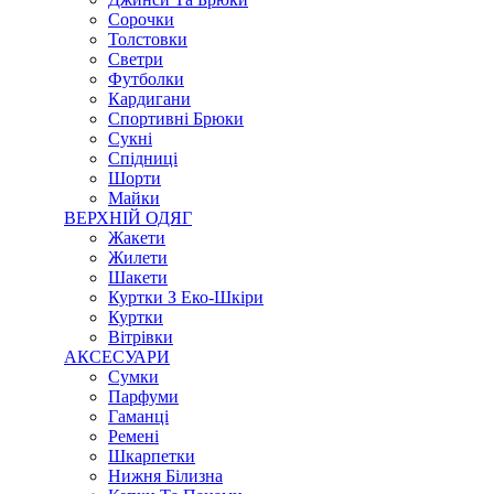
Сорочки
Толстовки
Светри
Футболки
Кардигани
Спортивні Брюки
Сукні
Спідниці
Шорти
Майки
ВЕРХНІЙ ОДЯГ
Жакети
Жилети
Шакети
Куртки З Еко-Шкіри
Куртки
Вітрівки
АКСЕСУАРИ
Сумки
Парфуми
Гаманці
Ремені
Шкарпетки
Нижня Білизна