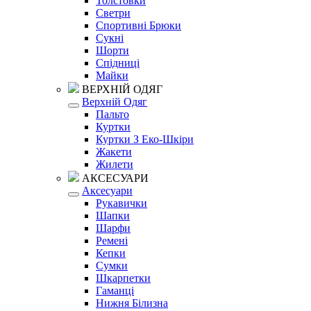
Толстовки
Светри
Спортивні Брюки
Сукні
Шорти
Спідниці
Майки
ВЕРХНІЙ ОДЯГ
Верхній Одяг
Пальто
Куртки
Куртки З Еко-Шкіри
Жакети
Жилети
АКСЕСУАРИ
Аксесуари
Рукавички
Шапки
Шарфи
Ремені
Кепки
Сумки
Шкарпетки
Гаманці
Нижня Білизна