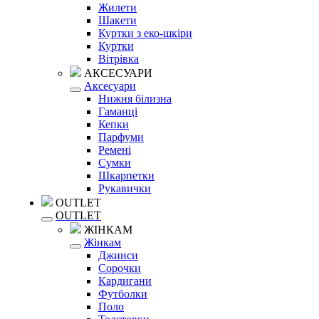
Жилети
Шакети
Куртки з еко-шкіри
Куртки
Вітрівка
АКСЕСУАРИ
Аксесуари
Нижня білизна
Гаманці
Кепки
Парфуми
Ремені
Сумки
Шкарпетки
Рукавички
OUTLET
OUTLET
ЖІНКАМ
Жінкам
Джинси
Сорочки
Кардигани
Футболки
Поло