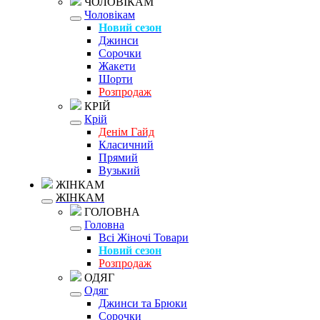
ЧОЛОВІКАМ
Чоловікам
Новий сезон
Джинси
Сорочки
Жакети
Шорти
Розпродаж
КРІЙ
Крій
Денім Гайд
Класичний
Прямий
Вузький
ЖІНКАМ
ЖІНКАМ
ГОЛОВНА
Головна
Всі Жіночі Товари
Новий сезон
Розпродаж
ОДЯГ
Одяг
Джинси та Брюки
Сорочки