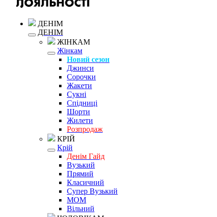
ДЕНІМ
ДЕНІМ
ЖІНКАМ
Жінкам
Новий сезон
Джинси
Сорочки
Жакети
Сукні
Спідниці
Шорти
Жилети
Розпродаж
КРІЙ
Крій
Денім Гайд
Вузький
Прямий
Класичний
Супер Вузький
MOM
Вільний