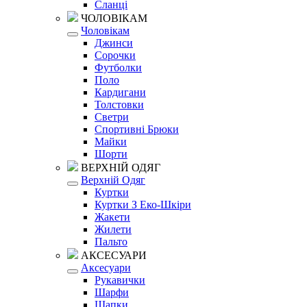
Сланці
ЧОЛОВІКАМ
Чоловікам
Джинси
Сорочки
Футболки
Поло
Кардигани
Толстовки
Светри
Спортивні Брюки
Майки
Шорти
ВЕРХНІЙ ОДЯГ
Верхній Одяг
Куртки
Куртки З Еко-Шкіри
Жакети
Жилети
Пальто
АКСЕСУАРИ
Аксесуари
Рукавички
Шарфи
Шапки