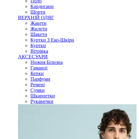
Поло
Кардигани
Шорти
ВЕРХНІЙ ОДЯГ
Жакети
Жилети
Шакети
Куртки З Еко-Шкіри
Куртки
Вітрівка
АКСЕСУАРИ
Нижня Білизна
Гаманці
Кепки
Парфуми
Ремені
Сумки
Шкарпетки
Рукавички