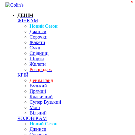
3
2
1
ДЕНІМ
ЖІНКАМ
Новий Сезон
Джинси
Сорочки
Жакети
Сукні
Спідниці
Шорти
Жилети
Розпродаж
КРІЙ
Денім Гайд
Вузький
Прямий
Класичний
Супер Вузький
Mom
Вільний
ЧОЛОВІКАМ
Новий Сезон
Джинси
Сорочки