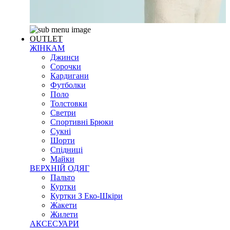
OUTLET
ЖІНКАМ
Джинси
Сорочки
Кардигани
Футболки
Поло
Толстовки
Светри
Спортивні Брюки
Сукні
Шорти
Спідниці
Майки
ВЕРХНІЙ ОДЯГ
Пальто
Куртки
Куртки З Еко-Шкіри
Жакети
Жилети
АКСЕСУАРИ