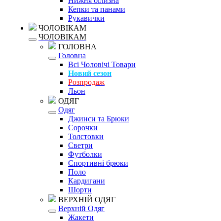
Нижня білизна
Кепки та панами
Рукавички
ЧОЛОВІКАМ
ЧОЛОВІКАМ
ГОЛОВНА
Головна
Всі Чоловічі Товари
Новий сезон
Розпродаж
Льон
ОДЯГ
Одяг
Джинси та Брюки
Сорочки
Толстовки
Светри
Футболки
Спортивні брюки
Поло
Кардигани
Шорти
ВЕРХНІЙ ОДЯГ
Верхній Одяг
Жакети