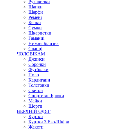
Рукавички
Шапки
Шарфи
Ремені
Кепки
Сумки
Шкарпетки
Гаманці
Нижня Білизна
Сланці
ЧОЛОВІКАМ
Джинси
Сорочки
Футболки
Поло
Кардигани
Толстовки
Светри
Спортивні Брюки
Майки
Шорти
ВЕРХНІЙ ОДЯГ
Куртки
Куртки З Еко-Шкіри
Жакети