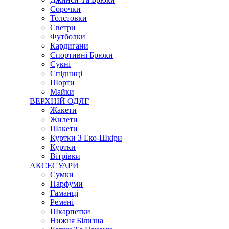
Сорочки
Толстовки
Светри
Футболки
Кардигани
Спортивні Брюки
Сукні
Спідниці
Шорти
Майки
ВЕРХНІЙ ОДЯГ
Жакети
Жилети
Шакети
Куртки З Еко-Шкіри
Куртки
Вітрівки
АКСЕСУАРИ
Сумки
Парфуми
Гаманці
Ремені
Шкарпетки
Нижня Білизна