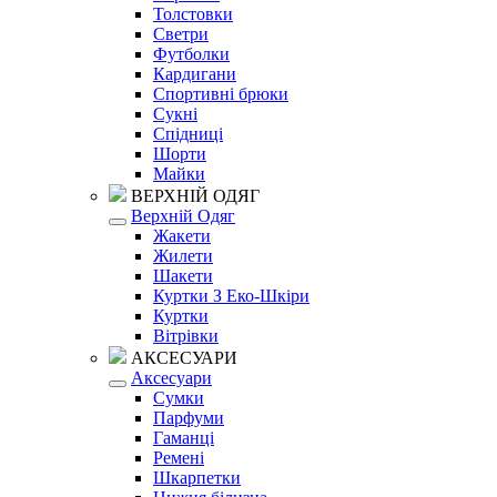
Толстовки
Светри
Футболки
Кардигани
Спортивні брюки
Сукні
Спідниці
Шорти
Майки
ВЕРХНІЙ ОДЯГ
Верхній Одяг
Жакети
Жилети
Шакети
Куртки З Еко-Шкіри
Куртки
Вітрівки
АКСЕСУАРИ
Аксесуари
Сумки
Парфуми
Гаманці
Ремені
Шкарпетки