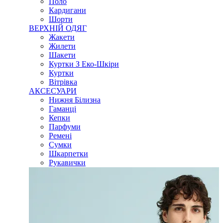
Поло
Кардигани
Шорти
ВЕРХНІЙ ОДЯГ
Жакети
Жилети
Шакети
Куртки З Еко-Шкіри
Куртки
Вітрівка
АКСЕСУАРИ
Нижня Білизна
Гаманці
Кепки
Парфуми
Ремені
Сумки
Шкарпетки
Рукавички