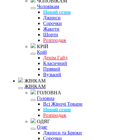
ЧОЛОВІКАМ
Чоловікам
Новий сезон
Джинси
Сорочки
Жакети
Шорти
Розпродаж
КРІЙ
Крій
Денім Гайд
Класичний
Прямий
Вузький
ЖІНКАМ
ЖІНКАМ
ГОЛОВНА
Головна
Всі Жіночі Товари
Новий сезон
Розпродаж
ОДЯГ
Одяг
Джинси та Брюки
Сорочки