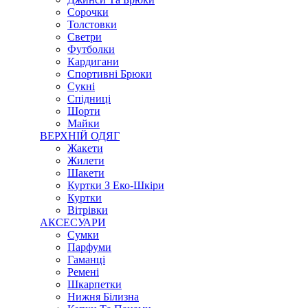
Сорочки
Толстовки
Светри
Футболки
Кардигани
Спортивні Брюки
Сукні
Спідниці
Шорти
Майки
ВЕРХНІЙ ОДЯГ
Жакети
Жилети
Шакети
Куртки З Еко-Шкіри
Куртки
Вітрівки
АКСЕСУАРИ
Сумки
Парфуми
Гаманці
Ремені
Шкарпетки
Нижня Білизна