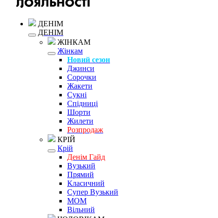
ДЕНІМ
ДЕНІМ
ЖІНКАМ
Жінкам
Новий сезон
Джинси
Сорочки
Жакети
Сукні
Спідниці
Шорти
Жилети
Розпродаж
КРІЙ
Крій
Денім Гайд
Вузький
Прямий
Класичний
Супер Вузький
MOM
Вільний