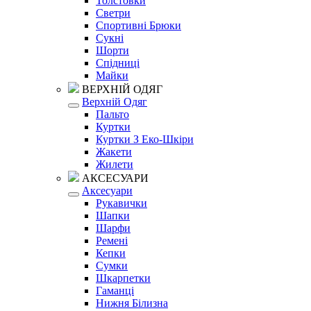
Толстовки
Светри
Спортивні Брюки
Сукні
Шорти
Спідниці
Майки
ВЕРХНІЙ ОДЯГ
Верхній Одяг
Пальто
Куртки
Куртки З Еко-Шкіри
Жакети
Жилети
АКСЕСУАРИ
Аксесуари
Рукавички
Шапки
Шарфи
Ремені
Кепки
Сумки
Шкарпетки
Гаманці
Нижня Білизна