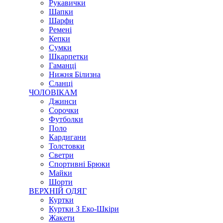
Рукавички
Шапки
Шарфи
Ремені
Кепки
Сумки
Шкарпетки
Гаманці
Нижня Білизна
Сланці
ЧОЛОВІКАМ
Джинси
Сорочки
Футболки
Поло
Кардигани
Толстовки
Светри
Спортивні Брюки
Майки
Шорти
ВЕРХНІЙ ОДЯГ
Куртки
Куртки З Еко-Шкіри
Жакети