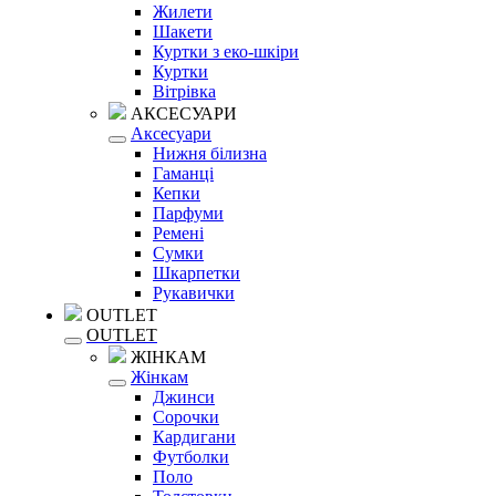
Жилети
Шакети
Куртки з еко-шкіри
Куртки
Вітрівка
АКСЕСУАРИ
Аксесуари
Нижня білизна
Гаманці
Кепки
Парфуми
Ремені
Сумки
Шкарпетки
Рукавички
OUTLET
OUTLET
ЖІНКАМ
Жінкам
Джинси
Сорочки
Кардигани
Футболки
Поло