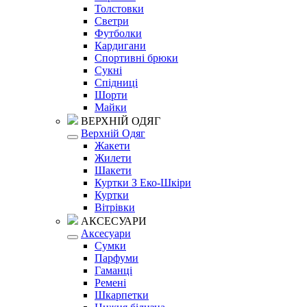
Толстовки
Светри
Футболки
Кардигани
Спортивні брюки
Сукні
Спідниці
Шорти
Майки
ВЕРХНІЙ ОДЯГ
Верхній Одяг
Жакети
Жилети
Шакети
Куртки З Еко-Шкіри
Куртки
Вітрівки
АКСЕСУАРИ
Аксесуари
Сумки
Парфуми
Гаманці
Ремені
Шкарпетки