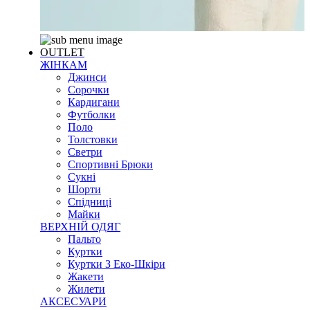
OUTLET
ЖІНКАМ
Джинси
Сорочки
Кардигани
Футболки
Поло
Толстовки
Светри
Спортивні Брюки
Сукні
Шорти
Спідниці
Майки
ВЕРХНІЙ ОДЯГ
Пальто
Куртки
Куртки З Еко-Шкіри
Жакети
Жилети
АКСЕСУАРИ