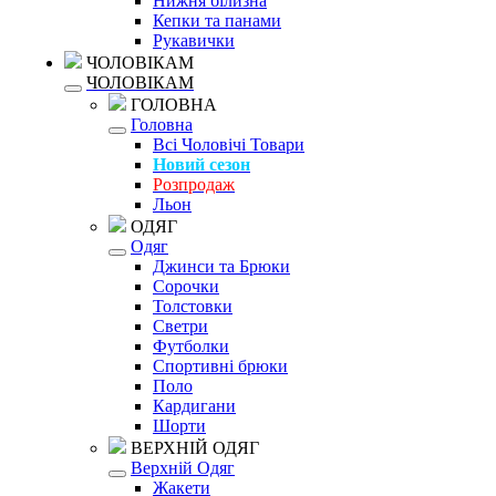
Нижня білизна
Кепки та панами
Рукавички
ЧОЛОВІКАМ
ЧОЛОВІКАМ
ГОЛОВНА
Головна
Всі Чоловічі Товари
Новий сезон
Розпродаж
Льон
ОДЯГ
Одяг
Джинси та Брюки
Сорочки
Толстовки
Светри
Футболки
Спортивні брюки
Поло
Кардигани
Шорти
ВЕРХНІЙ ОДЯГ
Верхній Одяг
Жакети