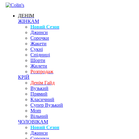
ДЕНІМ
ЖІНКАМ
Новий Сезон
Джинси
Сорочки
Жакети
Сукні
Спідниці
Шорти
Жилети
Розпродаж
КРІЙ
Денім Гайд
Вузький
Прямий
Класичний
Супер Вузький
Mom
Вільний
ЧОЛОВІКАМ
Новий Сезон
Джинси
Сорочки