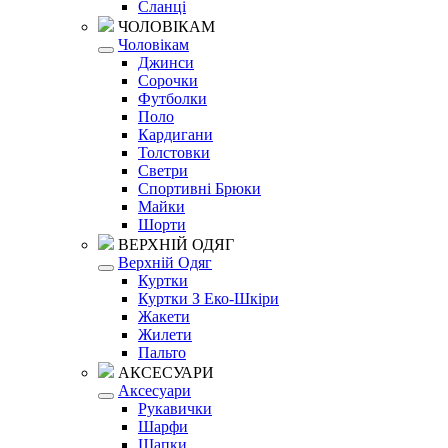
Сланці
ЧОЛОВІКАМ
Чоловікам
Джинси
Сорочки
Футболки
Поло
Кардигани
Толстовки
Светри
Спортивні Брюки
Майки
Шорти
ВЕРХНІЙ ОДЯГ
Верхній Одяг
Куртки
Куртки З Еко-Шкіри
Жакети
Жилети
Пальто
АКСЕСУАРИ
Аксесуари
Рукавички
Шарфи
Шапки