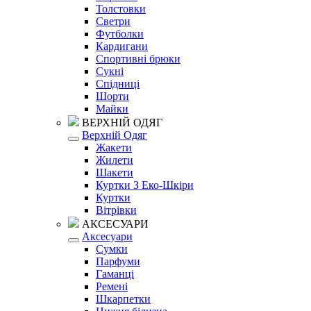
Толстовки
Светри
Футболки
Кардигани
Спортивні брюки
Сукні
Спідниці
Шорти
Майки
ВЕРХНІЙ ОДЯГ
Верхній Одяг
Жакети
Жилети
Шакети
Куртки З Еко-Шкіри
Куртки
Вітрівки
АКСЕСУАРИ
Аксесуари
Сумки
Парфуми
Гаманці
Ремені
Шкарпетки