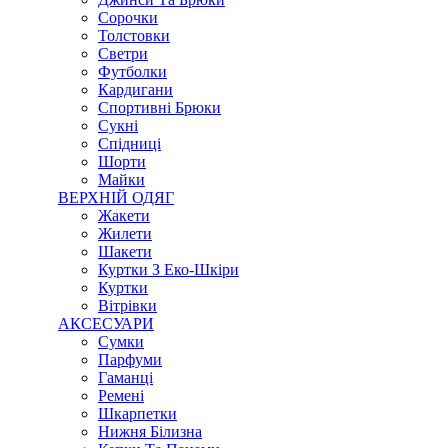
Сорочки
Толстовки
Светри
Футболки
Кардигани
Спортивні Брюки
Сукні
Спідниці
Шорти
Майки
ВЕРХНІЙ ОДЯГ
Жакети
Жилети
Шакети
Куртки З Еко-Шкіри
Куртки
Вітрівки
АКСЕСУАРИ
Сумки
Парфуми
Гаманці
Ремені
Шкарпетки
Нижня Білизна