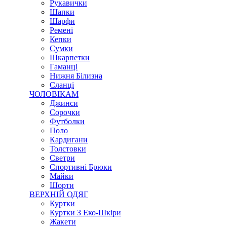
Рукавички
Шапки
Шарфи
Ремені
Кепки
Сумки
Шкарпетки
Гаманці
Нижня Білизна
Сланці
ЧОЛОВІКАМ
Джинси
Сорочки
Футболки
Поло
Кардигани
Толстовки
Светри
Спортивні Брюки
Майки
Шорти
ВЕРХНІЙ ОДЯГ
Куртки
Куртки З Еко-Шкіри
Жакети