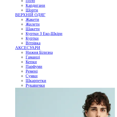
Поло
Кардигани
Шорти
ВЕРХНІЙ ОДЯГ
Жакети
Жилети
Шакети
Куртки З Еко-Шкіри
Куртки
Вітрівка
АКСЕСУАРИ
Нижня Білизна
Гаманці
Кепки
Парфуми
Ремені
Сумки
Шкарпетки
Рукавички