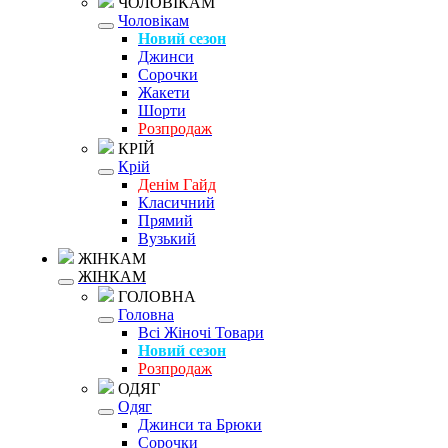
ЧОЛОВІКАМ
Чоловікам
Новий сезон
Джинси
Сорочки
Жакети
Шорти
Розпродаж
КРІЙ
Крій
Денім Гайд
Класичний
Прямий
Вузький
ЖІНКАМ
ЖІНКАМ
ГОЛОВНА
Головна
Всі Жіночі Товари
Новий сезон
Розпродаж
ОДЯГ
Одяг
Джинси та Брюки
Сорочки