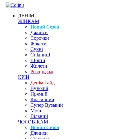
ДЕНІМ
ЖІНКАМ
Новий Сезон
Джинси
Сорочки
Жакети
Сукні
Спідниці
Шорти
Жилети
Розпродаж
КРІЙ
Денім Гайд
Вузький
Прямий
Класичний
Супер Вузький
Mom
Вільний
ЧОЛОВІКАМ
Новий Сезон
Джинси
Сорочки