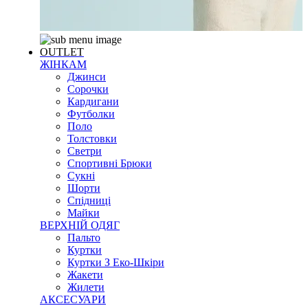
OUTLET
ЖІНКАМ
Джинси
Сорочки
Кардигани
Футболки
Поло
Толстовки
Светри
Спортивні Брюки
Сукні
Шорти
Спідниці
Майки
ВЕРХНІЙ ОДЯГ
Пальто
Куртки
Куртки З Еко-Шкіри
Жакети
Жилети
АКСЕСУАРИ