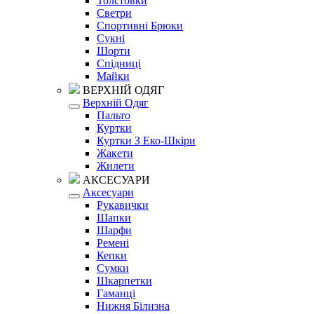
Толстовки
Светри
Спортивні Брюки
Сукні
Шорти
Спідниці
Майки
ВЕРХНІЙ ОДЯГ
Верхній Одяг
Пальто
Куртки
Куртки З Еко-Шкіри
Жакети
Жилети
АКСЕСУАРИ
Аксесуари
Рукавички
Шапки
Шарфи
Ремені
Кепки
Сумки
Шкарпетки
Гаманці
Нижня Білизна