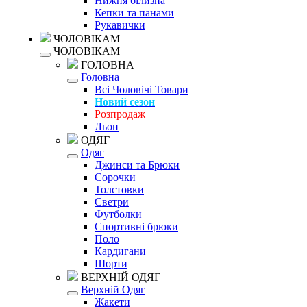
Нижня білизна
Кепки та панами
Рукавички
ЧОЛОВІКАМ
ЧОЛОВІКАМ
ГОЛОВНА
Головна
Всі Чоловічі Товари
Новий сезон
Розпродаж
Льон
ОДЯГ
Одяг
Джинси та Брюки
Сорочки
Толстовки
Светри
Футболки
Спортивні брюки
Поло
Кардигани
Шорти
ВЕРХНІЙ ОДЯГ
Верхній Одяг
Жакети