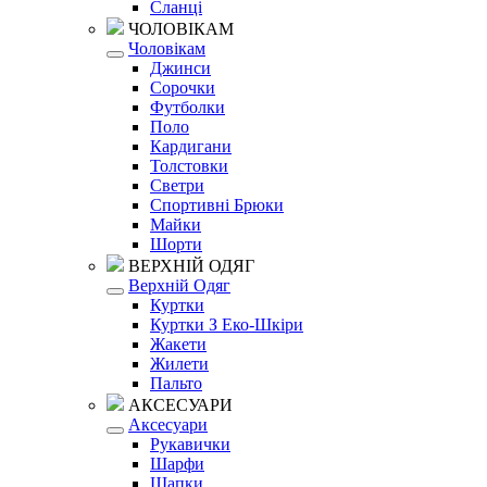
Сланці
ЧОЛОВІКАМ
Чоловікам
Джинси
Сорочки
Футболки
Поло
Кардигани
Толстовки
Светри
Спортивні Брюки
Майки
Шорти
ВЕРХНІЙ ОДЯГ
Верхній Одяг
Куртки
Куртки З Еко-Шкіри
Жакети
Жилети
Пальто
АКСЕСУАРИ
Аксесуари
Рукавички
Шарфи
Шапки