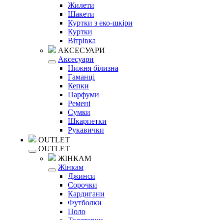
Жилети
Шакети
Куртки з еко-шкіри
Куртки
Вітрівка
АКСЕСУАРИ
Аксесуари
Нижня білизна
Гаманці
Кепки
Парфуми
Ремені
Сумки
Шкарпетки
Рукавички
OUTLET
OUTLET
ЖІНКАМ
Жінкам
Джинси
Сорочки
Кардигани
Футболки
Поло