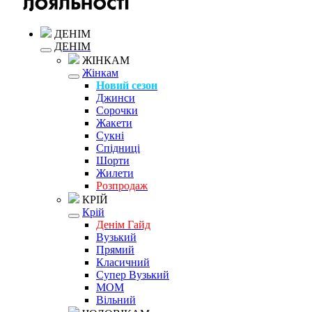
ДЕНІМ
ДЕНІМ
ЖІНКАМ
Жінкам
Новий сезон
Джинси
Сорочки
Жакети
Сукні
Спідниці
Шорти
Жилети
Розпродаж
КРІЙ
Крій
Денім Гайд
Вузький
Прямий
Класичний
Супер Вузький
MOM
Вільний