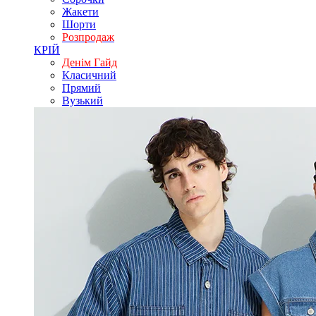
Жакети
Шорти
Розпродаж
КРІЙ
Денім Гайд
Класичний
Прямий
Вузький