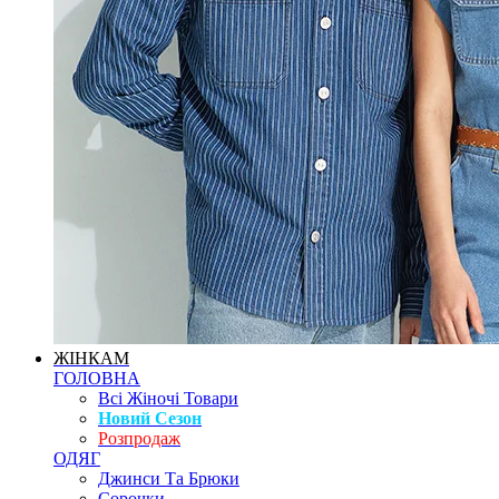
ЖІНКАМ
ГОЛОВНА
Всі Жіночі Товари
Новий Сезон
Розпродаж
ОДЯГ
Джинси Та Брюки
Сорочки