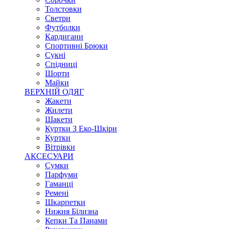
Толстовки
Светри
Футболки
Кардигани
Спортивні Брюки
Сукні
Спідниці
Шорти
Майки
ВЕРХНІЙ ОДЯГ
Жакети
Жилети
Шакети
Куртки З Еко-Шкіри
Куртки
Вітрівки
АКСЕСУАРИ
Сумки
Парфуми
Гаманці
Ремені
Шкарпетки
Нижня Білизна
Кепки Та Панами