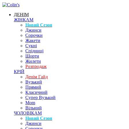
ДЕНІМ
ЖІНКАМ
Новий Сезон
Джинси
Сорочки
Жакети
Сукні
Спідниці
Шорти
Жилети
Розпродаж
КРІЙ
Денім Гайд
Вузький
Прямий
Класичний
Супер Вузький
Mom
Вільний
ЧОЛОВІКАМ
Новий Сезон
Джинси
Сорочки