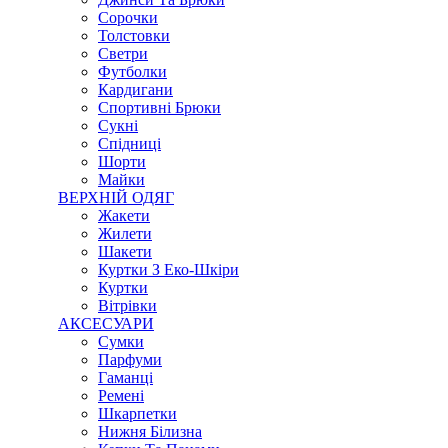
Сорочки
Толстовки
Светри
Футболки
Кардигани
Спортивні Брюки
Сукні
Спідниці
Шорти
Майки
ВЕРХНІЙ ОДЯГ
Жакети
Жилети
Шакети
Куртки З Еко-Шкіри
Куртки
Вітрівки
АКСЕСУАРИ
Сумки
Парфуми
Гаманці
Ремені
Шкарпетки
Нижня Білизна