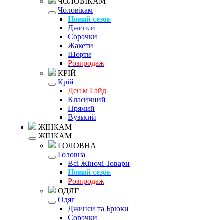
ЧОЛОВІКАМ
Чоловікам
Новий сезон
Джинси
Сорочки
Жакети
Шорти
Розпродаж
КРІЙ
Крій
Денім Гайд
Класичний
Прямий
Вузький
ЖІНКАМ
ЖІНКАМ
ГОЛОВНА
Головна
Всі Жіночі Товари
Новий сезон
Розпродаж
ОДЯГ
Одяг
Джинси та Брюки
Сорочки