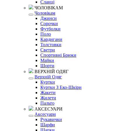
Сланці
ЧОЛОВІКАМ
Чоловікам
Джинси
Сорочки
Футболки
Поло
Кардигани
Толстовки
Светри
Спортивні Брюки
Майки
Шорти
ВЕРХНІЙ ОДЯГ
Верхній Одяг
Куртки
Куртки З Еко-Шкіри
Жакети
Жилети
Пальто
АКСЕСУАРИ
Аксесуари
Рукавички
Шарфи
Шапки