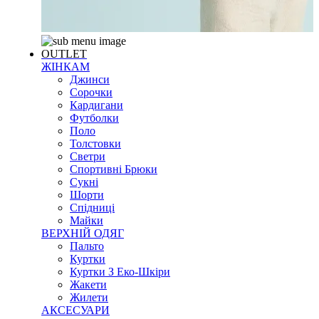
OUTLET
ЖІНКАМ
Джинси
Сорочки
Кардигани
Футболки
Поло
Толстовки
Светри
Спортивні Брюки
Сукні
Шорти
Спідниці
Майки
ВЕРХНІЙ ОДЯГ
Пальто
Куртки
Куртки З Еко-Шкіри
Жакети
Жилети
АКСЕСУАРИ