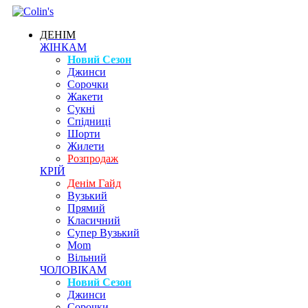
ДЕНІМ
ЖІНКАМ
Новий Сезон
Джинси
Сорочки
Жакети
Сукні
Спідниці
Шорти
Жилети
Розпродаж
КРІЙ
Денім Гайд
Вузький
Прямий
Класичний
Супер Вузький
Mom
Вільний
ЧОЛОВІКАМ
Новий Сезон
Джинси
Сорочки