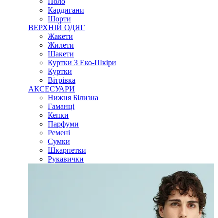
Поло
Кардигани
Шорти
ВЕРХНІЙ ОДЯГ
Жакети
Жилети
Шакети
Куртки З Еко-Шкіри
Куртки
Вітрівка
АКСЕСУАРИ
Нижня Білизна
Гаманці
Кепки
Парфуми
Ремені
Сумки
Шкарпетки
Рукавички