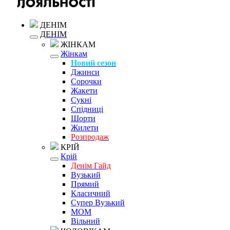
ДЕНІМ
ДЕНІМ
ЖІНКАМ
Жінкам
Новий сезон
Джинси
Сорочки
Жакети
Сукні
Спідниці
Шорти
Жилети
Розпродаж
КРІЙ
Крій
Денім Гайд
Вузький
Прямий
Класичний
Супер Вузький
MOM
Вільний