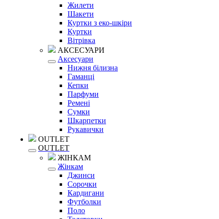
Жилети
Шакети
Куртки з еко-шкіри
Куртки
Вітрівка
АКСЕСУАРИ
Аксесуари
Нижня білизна
Гаманці
Кепки
Парфуми
Ремені
Сумки
Шкарпетки
Рукавички
OUTLET
OUTLET
ЖІНКАМ
Жінкам
Джинси
Сорочки
Кардигани
Футболки
Поло