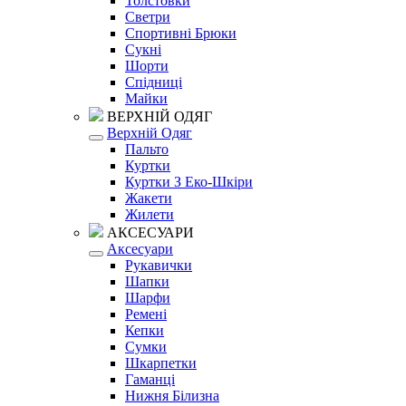
Толстовки
Светри
Спортивні Брюки
Сукні
Шорти
Спідниці
Майки
ВЕРХНІЙ ОДЯГ
Верхній Одяг
Пальто
Куртки
Куртки З Еко-Шкіри
Жакети
Жилети
АКСЕСУАРИ
Аксесуари
Рукавички
Шапки
Шарфи
Ремені
Кепки
Сумки
Шкарпетки
Гаманці
Нижня Білизна