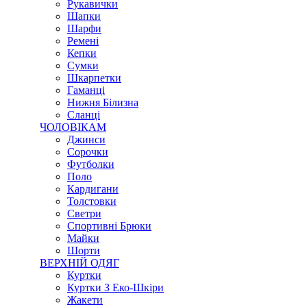
Рукавички
Шапки
Шарфи
Ремені
Кепки
Сумки
Шкарпетки
Гаманці
Нижня Білизна
Сланці
ЧОЛОВІКАМ
Джинси
Сорочки
Футболки
Поло
Кардигани
Толстовки
Светри
Спортивні Брюки
Майки
Шорти
ВЕРХНІЙ ОДЯГ
Куртки
Куртки З Еко-Шкіри
Жакети