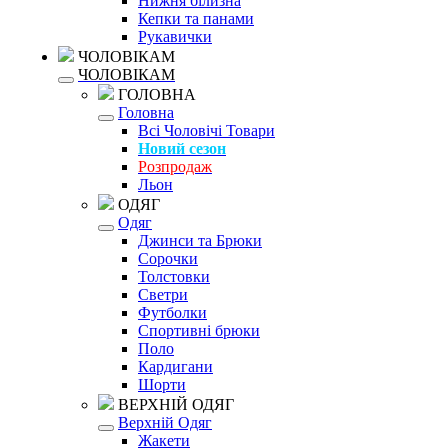
Нижня білизна
Кепки та панами
Рукавички
ЧОЛОВІКАМ
ЧОЛОВІКАМ
ГОЛОВНА
Головна
Всі Чоловічі Товари
Новий сезон
Розпродаж
Льон
ОДЯГ
Одяг
Джинси та Брюки
Сорочки
Толстовки
Светри
Футболки
Спортивні брюки
Поло
Кардигани
Шорти
ВЕРХНІЙ ОДЯГ
Верхній Одяг
Жакети