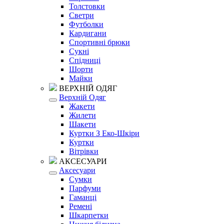
Толстовки
Светри
Футболки
Кардигани
Спортивні брюки
Сукні
Спідниці
Шорти
Майки
ВЕРХНІЙ ОДЯГ
Верхній Одяг
Жакети
Жилети
Шакети
Куртки З Еко-Шкіри
Куртки
Вітрівки
АКСЕСУАРИ
Аксесуари
Сумки
Парфуми
Гаманці
Ремені
Шкарпетки