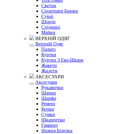
Толстовки
Светри
Спортивні Брюки
Сукні
Шорти
Спідниці
Майки
ВЕРХНІЙ ОДЯГ
Верхній Одяг
Пальто
Куртки
Куртки З Еко-Шкіри
Жакети
Жилети
АКСЕСУАРИ
Аксесуари
Рукавички
Шапки
Шарфи
Ремені
Кепки
Сумки
Шкарпетки
Гаманці
Нижня Білизна