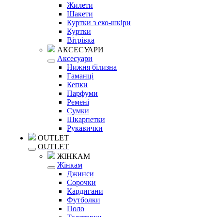
Жилети
Шакети
Куртки з еко-шкіри
Куртки
Вітрівка
АКСЕСУАРИ
Аксесуари
Нижня білизна
Гаманці
Кепки
Парфуми
Ремені
Сумки
Шкарпетки
Рукавички
OUTLET
OUTLET
ЖІНКАМ
Жінкам
Джинси
Сорочки
Кардигани
Футболки
Поло