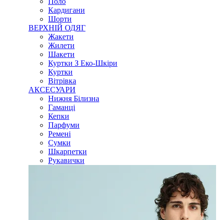
Поло
Кардигани
Шорти
ВЕРХНІЙ ОДЯГ
Жакети
Жилети
Шакети
Куртки З Еко-Шкіри
Куртки
Вітрівка
АКСЕСУАРИ
Нижня Білизна
Гаманці
Кепки
Парфуми
Ремені
Сумки
Шкарпетки
Рукавички