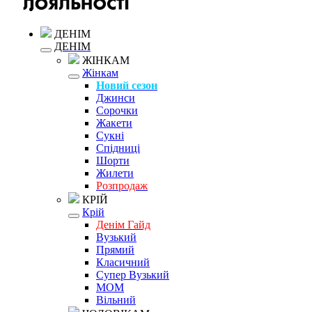
ДЕНІМ
ДЕНІМ
ЖІНКАМ
Жінкам
Новий сезон
Джинси
Сорочки
Жакети
Сукні
Спідниці
Шорти
Жилети
Розпродаж
КРІЙ
Крій
Денім Гайд
Вузький
Прямий
Класичний
Супер Вузький
MOM
Вільний