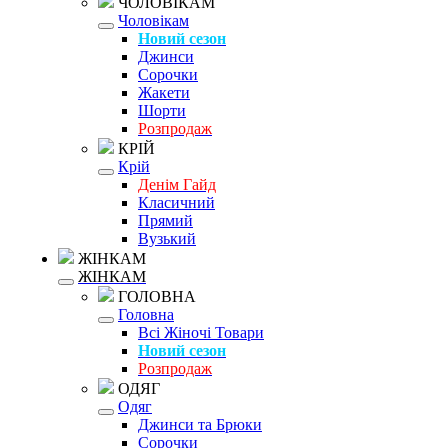
ЧОЛОВІКАМ
Чоловікам
Новий сезон
Джинси
Сорочки
Жакети
Шорти
Розпродаж
КРІЙ
Крій
Денім Гайд
Класичний
Прямий
Вузький
ЖІНКАМ
ЖІНКАМ
ГОЛОВНА
Головна
Всі Жіночі Товари
Новий сезон
Розпродаж
ОДЯГ
Одяг
Джинси та Брюки
Сорочки