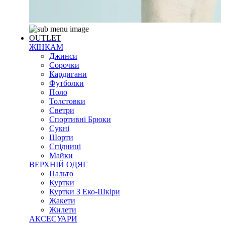
OUTLET
ЖІНКАМ
Джинси
Сорочки
Кардигани
Футболки
Поло
Толстовки
Светри
Спортивні Брюки
Сукні
Шорти
Спідниці
Майки
ВЕРХНІЙ ОДЯГ
Пальто
Куртки
Куртки З Еко-Шкіри
Жакети
Жилети
АКСЕСУАРИ