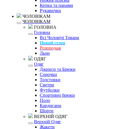
Нижня білизна
Кепки та панами
Рукавички
ЧОЛОВІКАМ
ЧОЛОВІКАМ
ГОЛОВНА
Головна
Всі Чоловічі Товари
Новий сезон
Розпродаж
Льон
ОДЯГ
Одяг
Джинси та Брюки
Сорочки
Толстовки
Светри
Футболки
Спортивні брюки
Поло
Кардигани
Шорти
ВЕРХНІЙ ОДЯГ
Верхній Одяг
Жакети