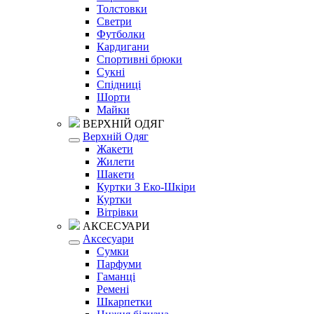
Толстовки
Светри
Футболки
Кардигани
Спортивні брюки
Сукні
Спідниці
Шорти
Майки
ВЕРХНІЙ ОДЯГ
Верхній Одяг
Жакети
Жилети
Шакети
Куртки З Еко-Шкіри
Куртки
Вітрівки
АКСЕСУАРИ
Аксесуари
Сумки
Парфуми
Гаманці
Ремені
Шкарпетки