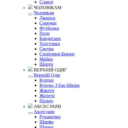
Сланці
ЧОЛОВІКАМ
Чоловікам
Джинси
Сорочки
Футболки
Поло
Кардигани
Толстовки
Светри
Спортивні Брюки
Майки
Шорти
ВЕРХНІЙ ОДЯГ
Верхній Одяг
Куртки
Куртки З Еко-Шкіри
Жакети
Жилети
Пальто
АКСЕСУАРИ
Аксесуари
Рукавички
Шарфи
Шапки