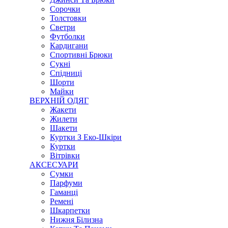
Сорочки
Толстовки
Светри
Футболки
Кардигани
Спортивні Брюки
Сукні
Спідниці
Шорти
Майки
ВЕРХНІЙ ОДЯГ
Жакети
Жилети
Шакети
Куртки З Еко-Шкіри
Куртки
Вітрівки
АКСЕСУАРИ
Сумки
Парфуми
Гаманці
Ремені
Шкарпетки
Нижня Білизна