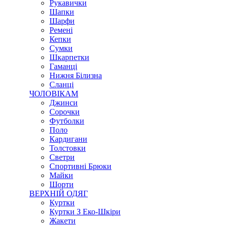
Рукавички
Шапки
Шарфи
Ремені
Кепки
Сумки
Шкарпетки
Гаманці
Нижня Білизна
Сланці
ЧОЛОВІКАМ
Джинси
Сорочки
Футболки
Поло
Кардигани
Толстовки
Светри
Спортивні Брюки
Майки
Шорти
ВЕРХНІЙ ОДЯГ
Куртки
Куртки З Еко-Шкіри
Жакети