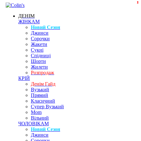
2
1
1
ДЕНІМ
ЖІНКАМ
Новий Сезон
Джинси
Сорочки
Жакети
Сукні
Спідниці
Шорти
Жилети
Розпродаж
КРІЙ
Денім Гайд
Вузький
Прямий
Класичний
Супер Вузький
Mom
Вільний
ЧОЛОВІКАМ
Новий Сезон
Джинси
Сорочки