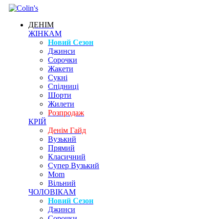
ДЕНІМ
ЖІНКАМ
Новий Сезон
Джинси
Сорочки
Жакети
Сукні
Спідниці
Шорти
Жилети
Розпродаж
КРІЙ
Денім Гайд
Вузький
Прямий
Класичний
Супер Вузький
Mom
Вільний
ЧОЛОВІКАМ
Новий Сезон
Джинси
Сорочки