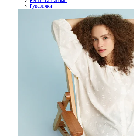
Кепки Та Панами
Рукавички