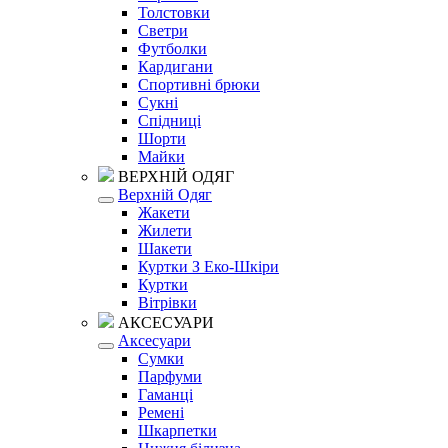
Толстовки
Светри
Футболки
Кардигани
Спортивні брюки
Сукні
Спідниці
Шорти
Майки
ВЕРХНІЙ ОДЯГ
Верхній Одяг
Жакети
Жилети
Шакети
Куртки З Еко-Шкіри
Куртки
Вітрівки
АКСЕСУАРИ
Аксесуари
Сумки
Парфуми
Гаманці
Ремені
Шкарпетки