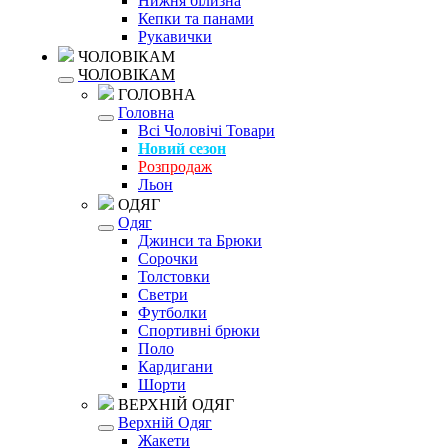
Нижня білизна
Кепки та панами
Рукавички
ЧОЛОВІКАМ
ЧОЛОВІКАМ
ГОЛОВНА
Головна
Всі Чоловічі Товари
Новий сезон
Розпродаж
Льон
ОДЯГ
Одяг
Джинси та Брюки
Сорочки
Толстовки
Светри
Футболки
Спортивні брюки
Поло
Кардигани
Шорти
ВЕРХНІЙ ОДЯГ
Верхній Одяг
Жакети