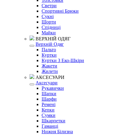
Толстовки
Светри
Спортивні Брюки
Сукні
Шорти
Спідниці
Майки
ВЕРХНІЙ ОДЯГ
Верхній Одяг
Пальто
Куртки
Куртки З Еко-Шкіри
Жакети
Жилети
АКСЕСУАРИ
Аксесуари
Рукавички
Шапки
Шарфи
Ремені
Кепки
Сумки
Шкарпетки
Гаманці
Нижня Білизна