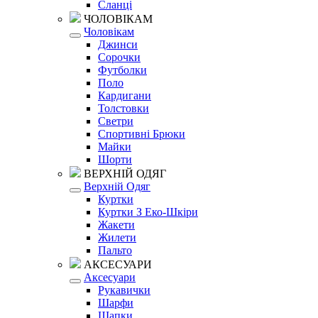
Сланці
ЧОЛОВІКАМ
Чоловікам
Джинси
Сорочки
Футболки
Поло
Кардигани
Толстовки
Светри
Спортивні Брюки
Майки
Шорти
ВЕРХНІЙ ОДЯГ
Верхній Одяг
Куртки
Куртки З Еко-Шкіри
Жакети
Жилети
Пальто
АКСЕСУАРИ
Аксесуари
Рукавички
Шарфи
Шапки