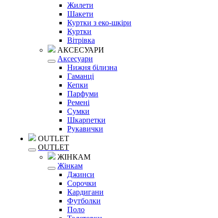
Жилети
Шакети
Куртки з еко-шкіри
Куртки
Вітрівка
АКСЕСУАРИ
Аксесуари
Нижня білизна
Гаманці
Кепки
Парфуми
Ремені
Сумки
Шкарпетки
Рукавички
OUTLET
OUTLET
ЖІНКАМ
Жінкам
Джинси
Сорочки
Кардигани
Футболки
Поло