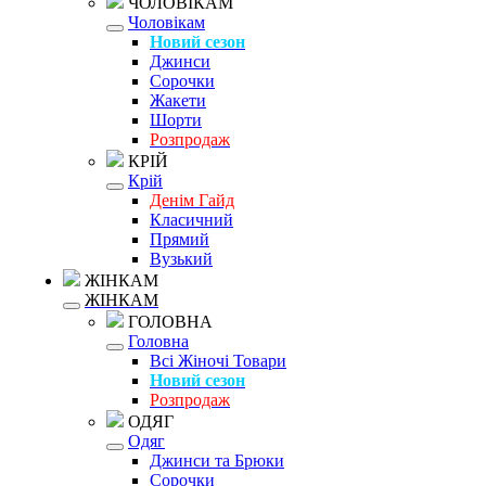
ЧОЛОВІКАМ
Чоловікам
Новий сезон
Джинси
Сорочки
Жакети
Шорти
Розпродаж
КРІЙ
Крій
Денім Гайд
Класичний
Прямий
Вузький
ЖІНКАМ
ЖІНКАМ
ГОЛОВНА
Головна
Всі Жіночі Товари
Новий сезон
Розпродаж
ОДЯГ
Одяг
Джинси та Брюки
Сорочки