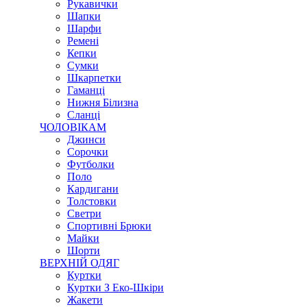
Рукавички
Шапки
Шарфи
Ремені
Кепки
Сумки
Шкарпетки
Гаманці
Нижня Білизна
Сланці
ЧОЛОВІКАМ
Джинси
Сорочки
Футболки
Поло
Кардигани
Толстовки
Светри
Спортивні Брюки
Майки
Шорти
ВЕРХНІЙ ОДЯГ
Куртки
Куртки З Еко-Шкіри
Жакети