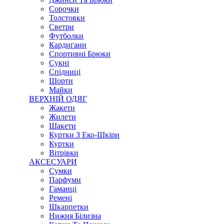
Сорочки
Толстовки
Светри
Футболки
Кардигани
Спортивні Брюки
Сукні
Спідниці
Шорти
Майки
ВЕРХНІЙ ОДЯГ
Жакети
Жилети
Шакети
Куртки З Еко-Шкіри
Куртки
Вітрівки
АКСЕСУАРИ
Сумки
Парфуми
Гаманці
Ремені
Шкарпетки
Нижня Білизна