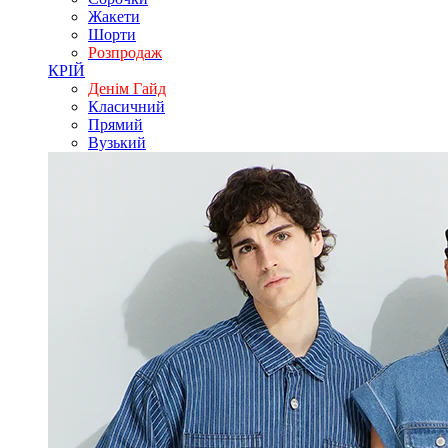
Жакети
Шорти
Розпродаж
КРІЙ
Денім Гайд
Класичний
Прямий
Вузький