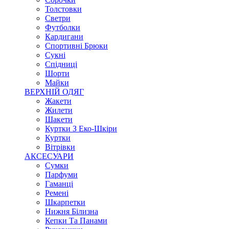
Толстовки
Светри
Футболки
Кардигани
Спортивні Брюки
Сукні
Спідниці
Шорти
Майки
ВЕРХНІЙ ОДЯГ
Жакети
Жилети
Шакети
Куртки З Еко-Шкіри
Куртки
Вітрівки
АКСЕСУАРИ
Сумки
Парфуми
Гаманці
Ремені
Шкарпетки
Нижня Білизна
Кепки Та Панами