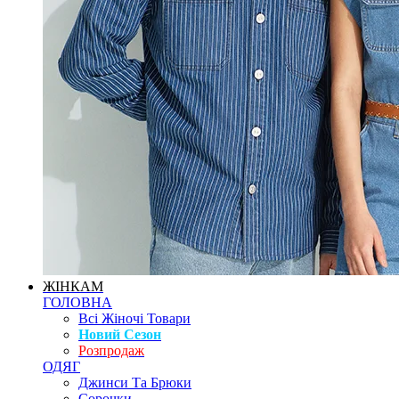
ЖІНКАМ
ГОЛОВНА
Всі Жіночі Товари
Новий Сезон
Розпродаж
ОДЯГ
Джинси Та Брюки
Сорочки