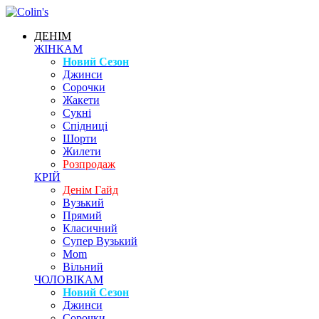
ДЕНІМ
ЖІНКАМ
Новий Сезон
Джинси
Сорочки
Жакети
Сукні
Спідниці
Шорти
Жилети
Розпродаж
КРІЙ
Денім Гайд
Вузький
Прямий
Класичний
Супер Вузький
Mom
Вільний
ЧОЛОВІКАМ
Новий Сезон
Джинси
Сорочки