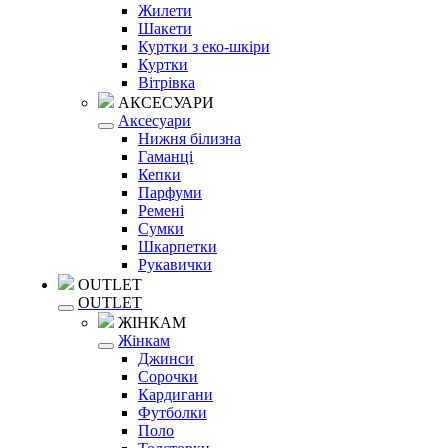
Жилети
Шакети
Куртки з еко-шкіри
Куртки
Вітрівка
АКСЕСУАРИ
Аксесуари
Нижня білизна
Гаманці
Кепки
Парфуми
Ремені
Сумки
Шкарпетки
Рукавички
OUTLET
OUTLET
ЖІНКАМ
Жінкам
Джинси
Сорочки
Кардигани
Футболки
Поло