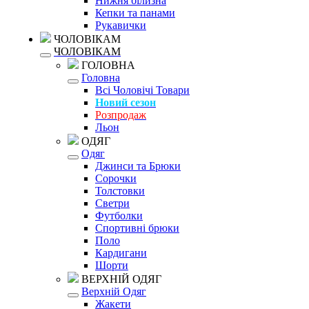
Нижня білизна
Кепки та панами
Рукавички
ЧОЛОВІКАМ
ЧОЛОВІКАМ
ГОЛОВНА
Головна
Всі Чоловічі Товари
Новий сезон
Розпродаж
Льон
ОДЯГ
Одяг
Джинси та Брюки
Сорочки
Толстовки
Светри
Футболки
Спортивні брюки
Поло
Кардигани
Шорти
ВЕРХНІЙ ОДЯГ
Верхній Одяг
Жакети