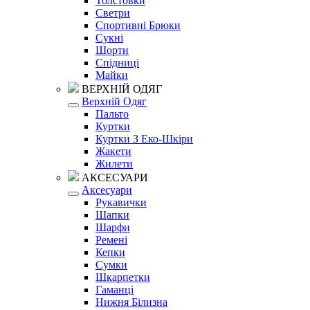
Толстовки
Светри
Спортивні Брюки
Сукні
Шорти
Спідниці
Майки
ВЕРХНІЙ ОДЯГ
Верхній Одяг
Пальто
Куртки
Куртки З Еко-Шкіри
Жакети
Жилети
АКСЕСУАРИ
Аксесуари
Рукавички
Шапки
Шарфи
Ремені
Кепки
Сумки
Шкарпетки
Гаманці
Нижня Білизна