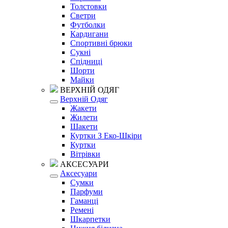
Толстовки
Светри
Футболки
Кардигани
Спортивні брюки
Сукні
Спідниці
Шорти
Майки
ВЕРХНІЙ ОДЯГ
Верхній Одяг
Жакети
Жилети
Шакети
Куртки З Еко-Шкіри
Куртки
Вітрівки
АКСЕСУАРИ
Аксесуари
Сумки
Парфуми
Гаманці
Ремені
Шкарпетки