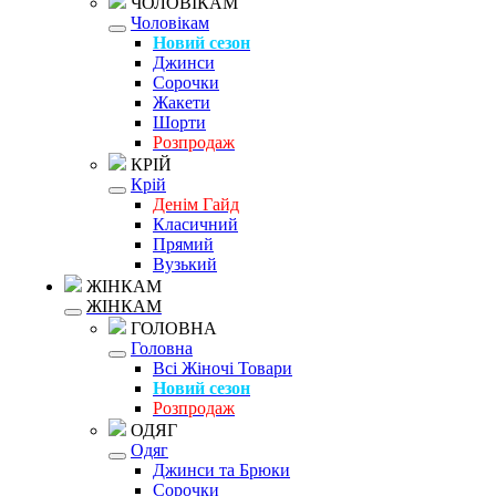
ЧОЛОВІКАМ
Чоловікам
Новий сезон
Джинси
Сорочки
Жакети
Шорти
Розпродаж
КРІЙ
Крій
Денім Гайд
Класичний
Прямий
Вузький
ЖІНКАМ
ЖІНКАМ
ГОЛОВНА
Головна
Всі Жіночі Товари
Новий сезон
Розпродаж
ОДЯГ
Одяг
Джинси та Брюки
Сорочки