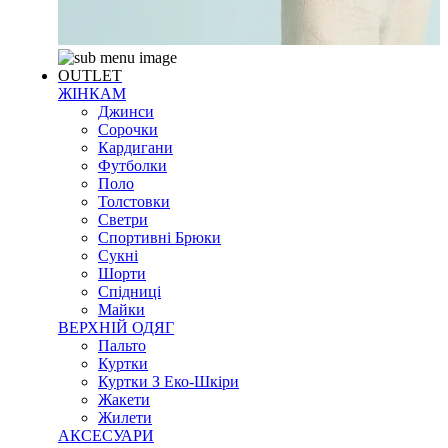
OUTLET
ЖІНКАМ
Джинси
Сорочки
Кардигани
Футболки
Поло
Толстовки
Светри
Спортивні Брюки
Сукні
Шорти
Спідниці
Майки
ВЕРХНІЙ ОДЯГ
Пальто
Куртки
Куртки З Еко-Шкіри
Жакети
Жилети
АКСЕСУАРИ