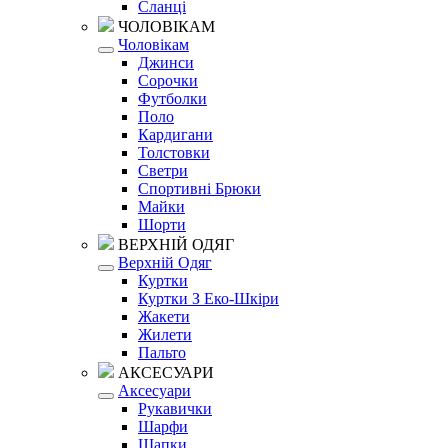
Сланці
ЧОЛОВІКАМ
Чоловікам
Джинси
Сорочки
Футболки
Поло
Кардигани
Толстовки
Светри
Спортивні Брюки
Майки
Шорти
ВЕРХНІЙ ОДЯГ
Верхній Одяг
Куртки
Куртки З Еко-Шкіри
Жакети
Жилети
Пальто
АКСЕСУАРИ
Аксесуари
Рукавички
Шарфи
Шапки