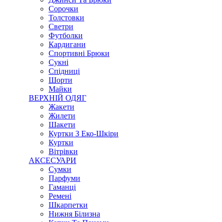
Сорочки
Толстовки
Светри
Футболки
Кардигани
Спортивні Брюки
Сукні
Спідниці
Шорти
Майки
ВЕРХНІЙ ОДЯГ
Жакети
Жилети
Шакети
Куртки З Еко-Шкіри
Куртки
Вітрівки
АКСЕСУАРИ
Сумки
Парфуми
Гаманці
Ремені
Шкарпетки
Нижня Білизна