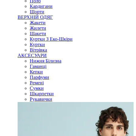
Поло
Кардигани
Шорти
ВЕРХНІЙ ОДЯГ
Жакети
Жилети
Шакети
Куртки З Еко-Шкіри
Куртки
Вітрівка
АКСЕСУАРИ
Нижня Білизна
Гаманці
Кепки
Парфуми
Ремені
Сумки
Шкарпетки
Рукавички