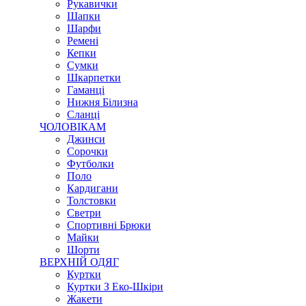
Рукавички
Шапки
Шарфи
Ремені
Кепки
Сумки
Шкарпетки
Гаманці
Нижня Білизна
Сланці
ЧОЛОВІКАМ
Джинси
Сорочки
Футболки
Поло
Кардигани
Толстовки
Светри
Спортивні Брюки
Майки
Шорти
ВЕРХНІЙ ОДЯГ
Куртки
Куртки З Еко-Шкіри
Жакети