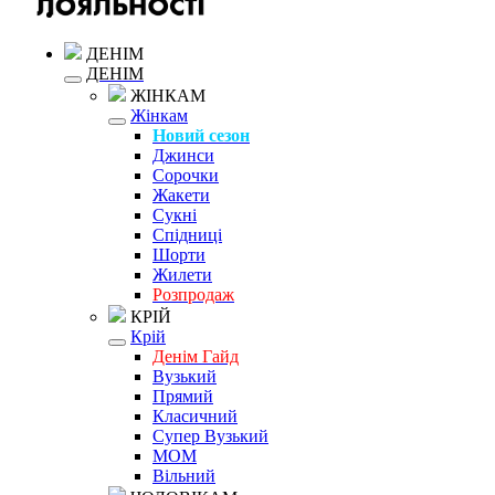
ДЕНІМ
ДЕНІМ
ЖІНКАМ
Жінкам
Новий сезон
Джинси
Сорочки
Жакети
Сукні
Спідниці
Шорти
Жилети
Розпродаж
КРІЙ
Крій
Денім Гайд
Вузький
Прямий
Класичний
Супер Вузький
MOM
Вільний