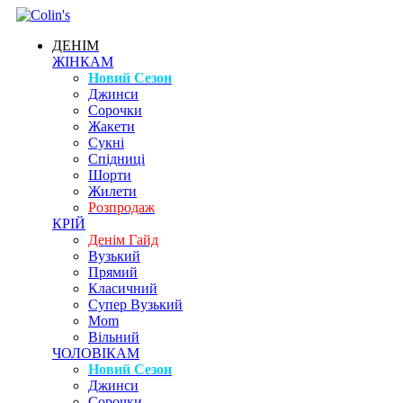
ДЕНІМ
ЖІНКАМ
Новий Сезон
Джинси
Сорочки
Жакети
Сукні
Спідниці
Шорти
Жилети
Розпродаж
КРІЙ
Денім Гайд
Вузький
Прямий
Класичний
Супер Вузький
Mom
Вільний
ЧОЛОВІКАМ
Новий Сезон
Джинси
Сорочки