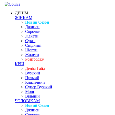
ДЕНІМ
ЖІНКАМ
Новий Сезон
Джинси
Сорочки
Жакети
Сукні
Спідниці
Шорти
Жилети
Розпродаж
КРІЙ
Денім Гайд
Вузький
Прямий
Класичний
Супер Вузький
Mom
Вільний
ЧОЛОВІКАМ
Новий Сезон
Джинси
Сорочки