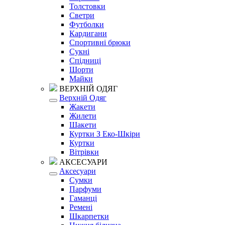
Толстовки
Светри
Футболки
Кардигани
Спортивні брюки
Сукні
Спідниці
Шорти
Майки
ВЕРХНІЙ ОДЯГ
Верхній Одяг
Жакети
Жилети
Шакети
Куртки З Еко-Шкіри
Куртки
Вітрівки
АКСЕСУАРИ
Аксесуари
Сумки
Парфуми
Гаманці
Ремені
Шкарпетки