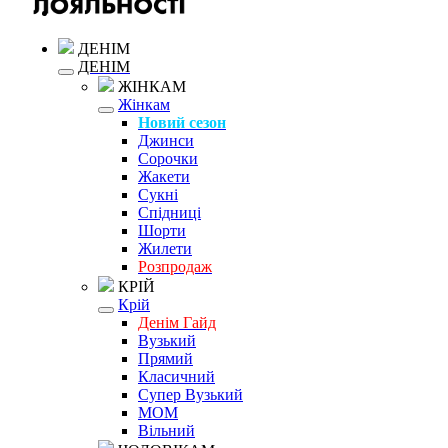
ДЕНІМ
ДЕНІМ
ЖІНКАМ
Жінкам
Новий сезон
Джинси
Сорочки
Жакети
Сукні
Спідниці
Шорти
Жилети
Розпродаж
КРІЙ
Крій
Денім Гайд
Вузький
Прямий
Класичний
Супер Вузький
MOM
Вільний