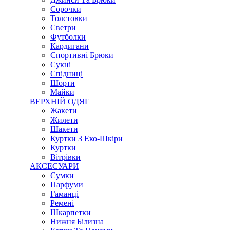
Сорочки
Толстовки
Светри
Футболки
Кардигани
Спортивні Брюки
Сукні
Спідниці
Шорти
Майки
ВЕРХНІЙ ОДЯГ
Жакети
Жилети
Шакети
Куртки З Еко-Шкіри
Куртки
Вітрівки
АКСЕСУАРИ
Сумки
Парфуми
Гаманці
Ремені
Шкарпетки
Нижня Білизна