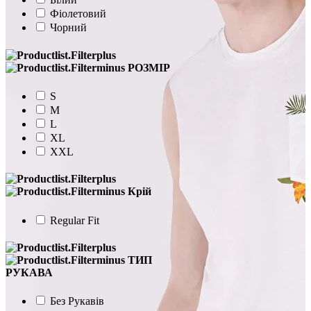
Фіолетовий
Чорний
РОЗМІР
S
M
L
XL
XXL
Крій
Regular Fit
ТИП
РУКАВА
Без Рукавів