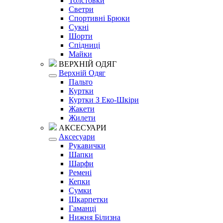
Толстовки
Светри
Спортивні Брюки
Сукні
Шорти
Спідниці
Майки
ВЕРХНІЙ ОДЯГ
Верхній Одяг
Пальто
Куртки
Куртки З Еко-Шкіри
Жакети
Жилети
АКСЕСУАРИ
Аксесуари
Рукавички
Шапки
Шарфи
Ремені
Кепки
Сумки
Шкарпетки
Гаманці
Нижня Білизна