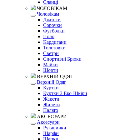
Сланці
ЧОЛОВІКАМ
Чоловікам
Джинси
Сорочки
Футболки
Поло
Кардигани
Толстовки
Светри
Спортивні Брюки
Майки
Шорти
ВЕРХНІЙ ОДЯГ
Верхній Одяг
Куртки
Куртки З Еко-Шкіри
Жакети
Жилети
Пальто
АКСЕСУАРИ
Аксесуари
Рукавички
Шарфи
Шапки