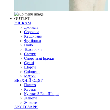
OUTLET
ЖІНКАМ
Джинси
Сорочки
Кардигани
Футболки
Поло
Толстовки
Светри
Спортивні Брюки
Сукні
Шорти
Спідниці
Майки
ВЕРХНІЙ ОДЯГ
Пальто
Куртки
Куртки З Еко-Шкіри
Жакети
Жилети
АКСЕСУАРИ