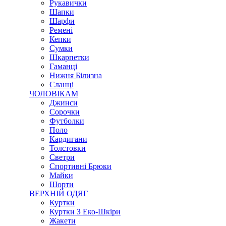
Рукавички
Шапки
Шарфи
Ремені
Кепки
Сумки
Шкарпетки
Гаманці
Нижня Білизна
Сланці
ЧОЛОВІКАМ
Джинси
Сорочки
Футболки
Поло
Кардигани
Толстовки
Светри
Спортивні Брюки
Майки
Шорти
ВЕРХНІЙ ОДЯГ
Куртки
Куртки З Еко-Шкіри
Жакети