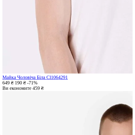
Майка Чоловіча Біла Cl1064291
649 ₴
190 ₴
-71%
Ви економите
459 ₴