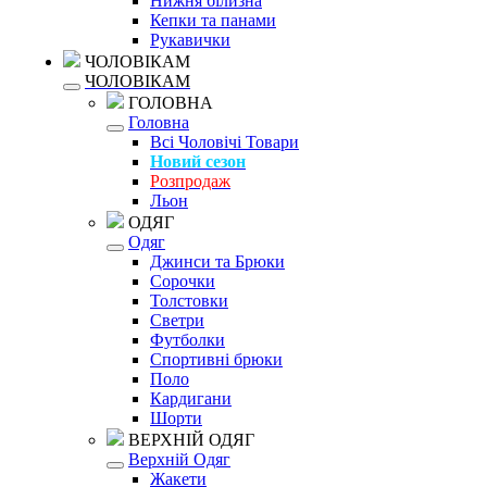
Нижня білизна
Кепки та панами
Рукавички
ЧОЛОВІКАМ
ЧОЛОВІКАМ
ГОЛОВНА
Головна
Всі Чоловічі Товари
Новий сезон
Розпродаж
Льон
ОДЯГ
Одяг
Джинси та Брюки
Сорочки
Толстовки
Светри
Футболки
Спортивні брюки
Поло
Кардигани
Шорти
ВЕРХНІЙ ОДЯГ
Верхній Одяг
Жакети