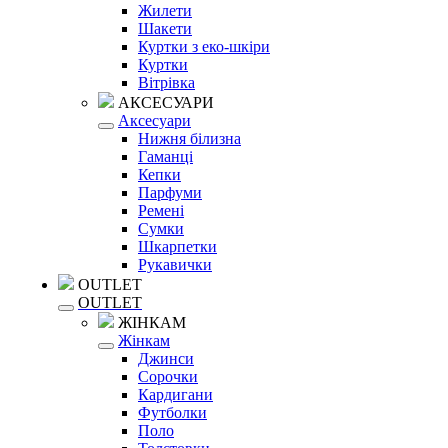
Жилети
Шакети
Куртки з еко-шкіри
Куртки
Вітрівка
АКСЕСУАРИ
Аксесуари
Нижня білизна
Гаманці
Кепки
Парфуми
Ремені
Сумки
Шкарпетки
Рукавички
OUTLET
OUTLET
ЖІНКАМ
Жінкам
Джинси
Сорочки
Кардигани
Футболки
Поло