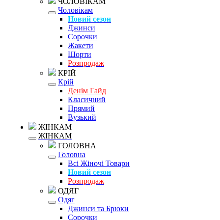
ЧОЛОВІКАМ
Чоловікам
Новий сезон
Джинси
Сорочки
Жакети
Шорти
Розпродаж
КРІЙ
Крій
Денім Гайд
Класичний
Прямий
Вузький
ЖІНКАМ
ЖІНКАМ
ГОЛОВНА
Головна
Всі Жіночі Товари
Новий сезон
Розпродаж
ОДЯГ
Одяг
Джинси та Брюки
Сорочки