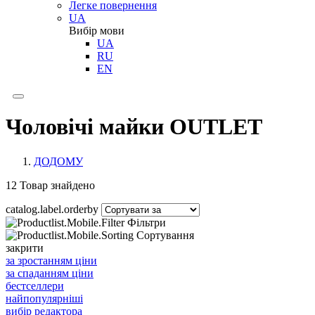
Легке повернення
UA
Вибір мови
UA
RU
EN
Чоловічі майки OUTLET
ДОДОМУ
12
Товар знайдено
catalog.label.orderby
Фільтри
Сортування
закрити
за зростанням ціни
за спаданням ціни
бестселлери
найпопулярніші
вибір редактора