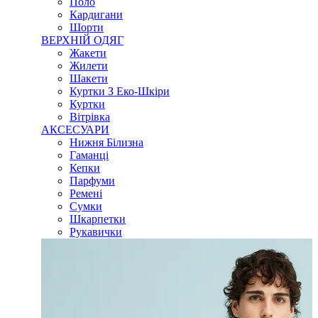
Поло
Кардигани
Шорти
ВЕРХНІЙ ОДЯГ
Жакети
Жилети
Шакети
Куртки З Еко-Шкіри
Куртки
Вітрівка
АКСЕСУАРИ
Нижня Білизна
Гаманці
Кепки
Парфуми
Ремені
Сумки
Шкарпетки
Рукавички