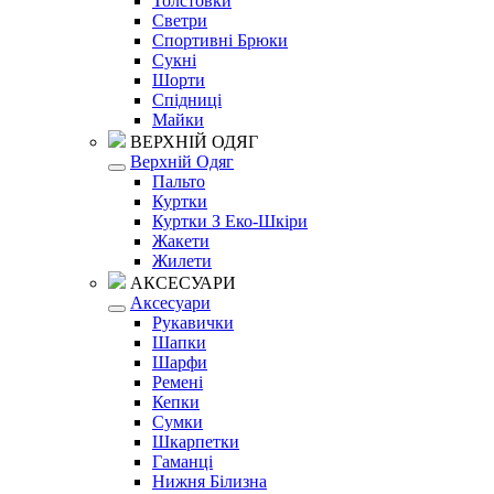
Толстовки
Светри
Спортивні Брюки
Сукні
Шорти
Спідниці
Майки
ВЕРХНІЙ ОДЯГ
Верхній Одяг
Пальто
Куртки
Куртки З Еко-Шкіри
Жакети
Жилети
АКСЕСУАРИ
Аксесуари
Рукавички
Шапки
Шарфи
Ремені
Кепки
Сумки
Шкарпетки
Гаманці
Нижня Білизна