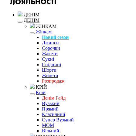
ДЕНІМ
ДЕНІМ
ЖІНКАМ
Жінкам
Новий сезон
Джинси
Сорочки
Жакети
Сукні
Спідниці
Шорти
Жилети
Розпродаж
КРІЙ
Крій
Денім Гайд
Вузький
Прямий
Класичний
Супер Вузький
MOM
Вільний