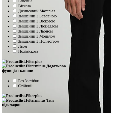
Бавовна
Віскоза
Джинсовий Матеріал
Змішаний З Бавовною
Змішаний З Віскозою
Змішаний З Ліоцеллом
Змішаний З Льоном
Змішаний З Модалом
Змішаний З Поліестром
Льон
Полівіскоза
Додаткова
функція тканини
Без Застібки
Стійкий
Тип
підкладки