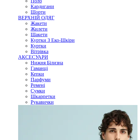
Поло
Кардигани
Шорти
ВЕРХНІЙ ОДЯГ
Жакети
Жилети
Шакети
Куртки З Еко-Шкіри
Куртки
Вітрівка
АКСЕСУАРИ
Нижня Білизна
Гаманці
Кепки
Парфуми
Ремені
Сумки
Шкарпетки
Рукавички