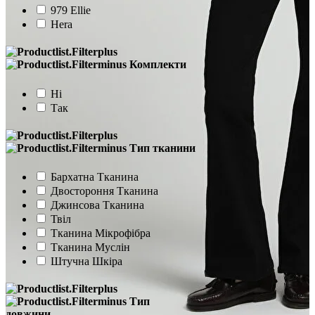
979 Ellie
Hera
Комплекти
Ні
Так
Тип тканини
Бархатна Тканина
Двостороння Тканина
Джинсова Тканина
Твіл
Тканина Мікрофібра
Тканина Муслін
Штучна Шкіра
Тип
довжини