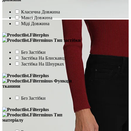
Класична Довжина
Максі Довжина
Міді Довжина
Тип застібки
Без Застібки
Застібка На Блискавці
Застібка На Шнурках
Функція
тканини
Без Застібки
Тип
матеріалу