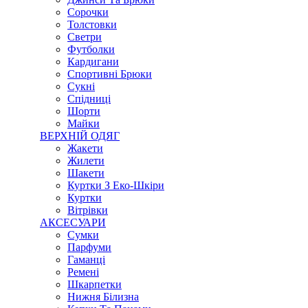
Сорочки
Толстовки
Светри
Футболки
Кардигани
Спортивні Брюки
Сукні
Спідниці
Шорти
Майки
ВЕРХНІЙ ОДЯГ
Жакети
Жилети
Шакети
Куртки З Еко-Шкіри
Куртки
Вітрівки
АКСЕСУАРИ
Сумки
Парфуми
Гаманці
Ремені
Шкарпетки
Нижня Білизна