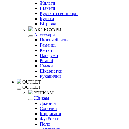
Жилети
Шакети
Куртки з еко-шкіри
Куртки
Вітрівка
АКСЕСУАРИ
Аксесуари
Нижня білизна
Гаманці
Кепки
Парфуми
Ремені
Сумки
Шкарпетки
Рукавички
OUTLET
OUTLET
ЖІНКАМ
Жінкам
Джинси
Сорочки
Кардигани
Футболки
Поло