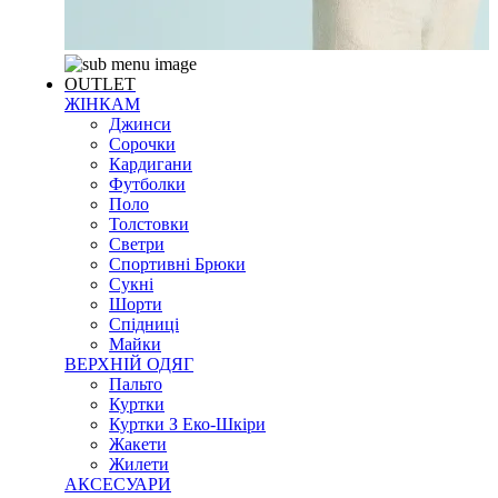
OUTLET
ЖІНКАМ
Джинси
Сорочки
Кардигани
Футболки
Поло
Толстовки
Светри
Спортивні Брюки
Сукні
Шорти
Спідниці
Майки
ВЕРХНІЙ ОДЯГ
Пальто
Куртки
Куртки З Еко-Шкіри
Жакети
Жилети
АКСЕСУАРИ