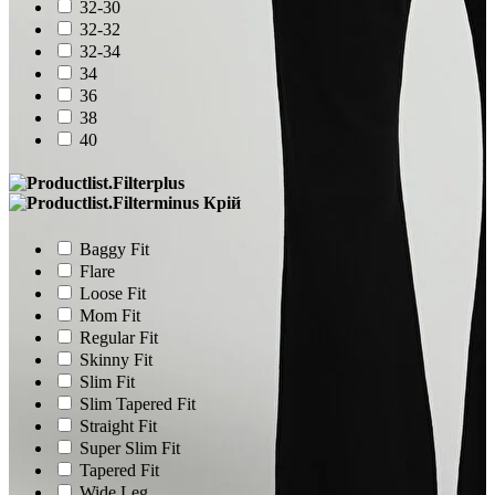
32-30
32-32
32-34
34
36
38
40
Крій
Baggy Fit
Flare
Loose Fit
Mom Fit
Regular Fit
Skinny Fit
Slim Fit
Slim Tapered Fit
Straight Fit
Super Slim Fit
Tapered Fit
Wide Leg