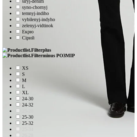
siryj-denim
syno-chornyj
temnyj-indiho
vybilenyj-indyho
zelenyj-vidtinok
Екрю
Сірий
РОЗМІР
XS
S
M
L
XL
24-30
24-32
25-28
25-30
25-32
25-34
26-28