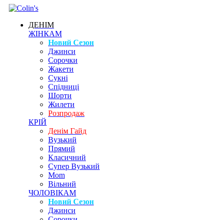
ДЕНІМ
ЖІНКАМ
Новий Сезон
Джинси
Сорочки
Жакети
Сукні
Спідниці
Шорти
Жилети
Розпродаж
КРІЙ
Денім Гайд
Вузький
Прямий
Класичний
Супер Вузький
Mom
Вільний
ЧОЛОВІКАМ
Новий Сезон
Джинси
Сорочки