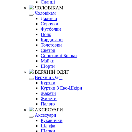
Сланці
ЧОЛОВІКАМ
Чоловікам
Джинси
Сорочки
Футболки
Поло
Кардигани
Толстовки
Светри
Спортивні Брюки
Майки
Шорти
ВЕРХНІЙ ОДЯГ
Верхній Одяг
Куртки
Куртки З Еко-Шкіри
Жакети
Жилети
Пальто
АКСЕСУАРИ
Аксесуари
Рукавички
Шарфи
Шапки