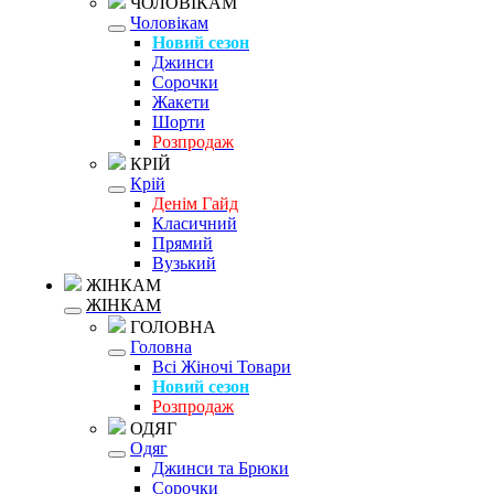
ЧОЛОВІКАМ
Чоловікам
Новий сезон
Джинси
Сорочки
Жакети
Шорти
Розпродаж
КРІЙ
Крій
Денім Гайд
Класичний
Прямий
Вузький
ЖІНКАМ
ЖІНКАМ
ГОЛОВНА
Головна
Всі Жіночі Товари
Новий сезон
Розпродаж
ОДЯГ
Одяг
Джинси та Брюки
Сорочки