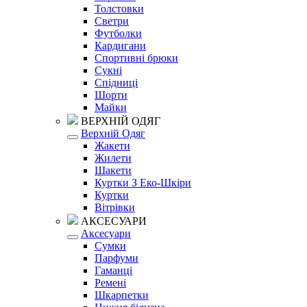
Толстовки
Светри
Футболки
Кардигани
Спортивні брюки
Сукні
Спідниці
Шорти
Майки
ВЕРХНІЙ ОДЯГ
Верхній Одяг
Жакети
Жилети
Шакети
Куртки З Еко-Шкіри
Куртки
Вітрівки
АКСЕСУАРИ
Аксесуари
Сумки
Парфуми
Гаманці
Ремені
Шкарпетки