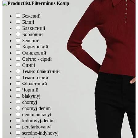
Колір
Бежевий
Білий
Блакитний
Бордовий
Зелений
Коричневий
Оливковий
Світло - сірий
Синій
Темно-блакитний
Темно-сірий
Фіолетовий
Чорний
blakytnyj
chornyj
chornyj-denim
denim-antracyt
kolorovyj-denim
perefarbovanyj
seredno-indyhovyj