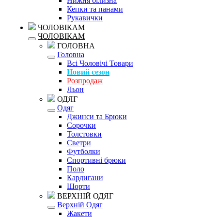
Нижня білизна
Кепки та панами
Рукавички
ЧОЛОВІКАМ
ЧОЛОВІКАМ
ГОЛОВНА
Головна
Всі Чоловічі Товари
Новий сезон
Розпродаж
Льон
ОДЯГ
Одяг
Джинси та Брюки
Сорочки
Толстовки
Светри
Футболки
Спортивні брюки
Поло
Кардигани
Шорти
ВЕРХНІЙ ОДЯГ
Верхній Одяг
Жакети