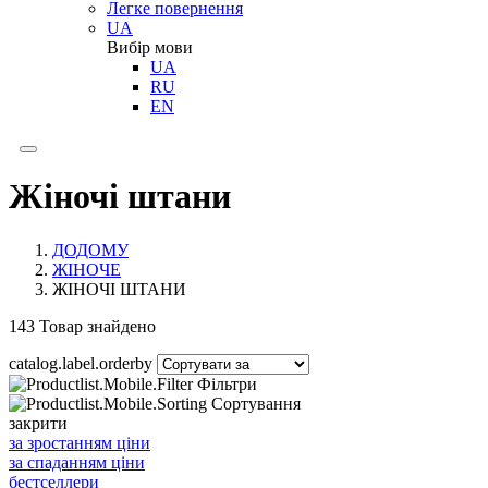
Легке повернення
UA
Вибір мови
UA
RU
EN
Жіночі штани
ДОДОМУ
ЖІНОЧЕ
ЖІНОЧІ ШТАНИ
143
Товар знайдено
catalog.label.orderby
Фільтри
Сортування
закрити
за зростанням ціни
за спаданням ціни
бестселлери