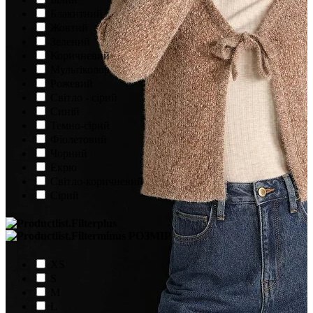
Блакитний
Жовтий
Зелений
Коричневий
Мультіколор
Рожевий
Світло - сірий
Синій
Темно-сірий
Фіолетовий
Чорний
Екрю
Світло-коричневий
Сірий
РОЗМІР
XS
S
M
L