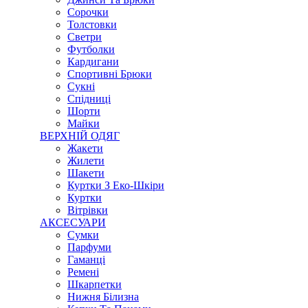
Сорочки
Толстовки
Светри
Футболки
Кардигани
Спортивні Брюки
Сукні
Спідниці
Шорти
Майки
ВЕРХНІЙ ОДЯГ
Жакети
Жилети
Шакети
Куртки З Еко-Шкіри
Куртки
Вітрівки
АКСЕСУАРИ
Сумки
Парфуми
Гаманці
Ремені
Шкарпетки
Нижня Білизна