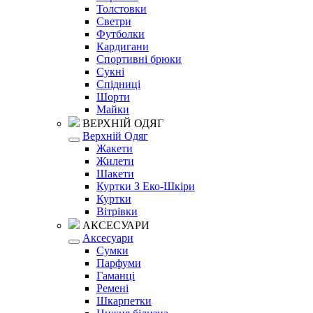
Толстовки
Светри
Футболки
Кардигани
Спортивні брюки
Сукні
Спідниці
Шорти
Майки
ВЕРХНІЙ ОДЯГ
Верхній Одяг
Жакети
Жилети
Шакети
Куртки З Еко-Шкіри
Куртки
Вітрівки
АКСЕСУАРИ
Аксесуари
Сумки
Парфуми
Гаманці
Ремені
Шкарпетки