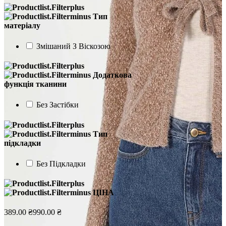
Тип
матеріалу
Змішаний З Віскозою
Додаткова
функція тканини
Без Застібки
Тип
підкладки
Без Підкладки
ЦІНА
389.00 ₴
990.00 ₴