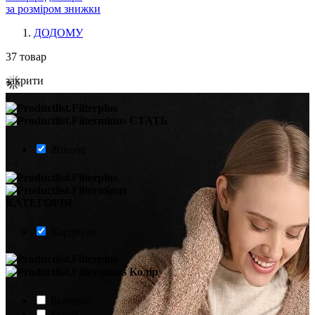
за розміром знижки
ДОДОМУ
37
товар
закрити
СТАТЬ
Жіноче
КАТЕГОРІЯ
Кардиган
Колір
Бежевий
Білий