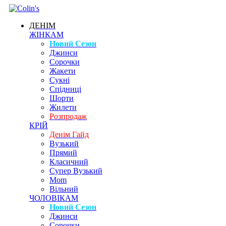
ДЕНІМ
ЖІНКАМ
Новий Сезон
Джинси
Сорочки
Жакети
Сукні
Спідниці
Шорти
Жилети
Розпродаж
КРІЙ
Денім Гайд
Вузький
Прямий
Класичний
Супер Вузький
Mom
Вільний
ЧОЛОВІКАМ
Новий Сезон
Джинси
Сорочки