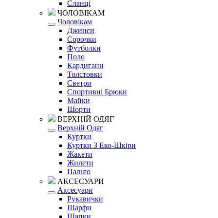
Сланці
ЧОЛОВІКАМ
Чоловікам
Джинси
Сорочки
Футболки
Поло
Кардигани
Толстовки
Светри
Спортивні Брюки
Майки
Шорти
ВЕРХНІЙ ОДЯГ
Верхній Одяг
Куртки
Куртки З Еко-Шкіри
Жакети
Жилети
Пальто
АКСЕСУАРИ
Аксесуари
Рукавички
Шарфи
Шапки