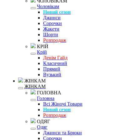
ЧОЛОВІКАМ
Чоловікам
Новий сезон
Джинси
Сорочки
Жакети
Шорти
Розпродаж
КРІЙ
Крій
Денім Гайд
Класичний
Прямий
Вузький
ЖІНКАМ
ЖІНКАМ
ГОЛОВНА
Головна
Всі Жіночі Товари
Новий сезон
Розпродаж
ОДЯГ
Одяг
Джинси та Брюки
Сорочки