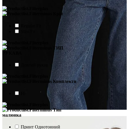
Крій
Regular Fit
Slim Fit
ТИП
РУКАВА
Довгий рукав
Комплекти
Ні
Тип
малюнка
Принт Однотонний