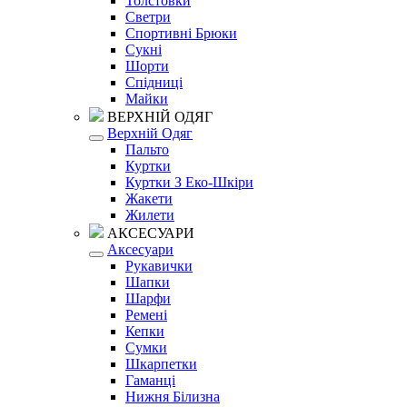
Толстовки
Светри
Спортивні Брюки
Сукні
Шорти
Спідниці
Майки
ВЕРХНІЙ ОДЯГ
Верхній Одяг
Пальто
Куртки
Куртки З Еко-Шкіри
Жакети
Жилети
АКСЕСУАРИ
Аксесуари
Рукавички
Шапки
Шарфи
Ремені
Кепки
Сумки
Шкарпетки
Гаманці
Нижня Білизна