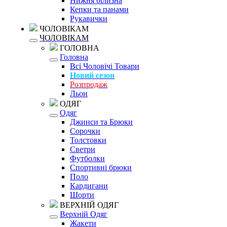
Нижня білизна
Кепки та панами
Рукавички
ЧОЛОВІКАМ
ЧОЛОВІКАМ
ГОЛОВНА
Головна
Всі Чоловічі Товари
Новий сезон
Розпродаж
Льон
ОДЯГ
Одяг
Джинси та Брюки
Сорочки
Толстовки
Светри
Футболки
Спортивні брюки
Поло
Кардигани
Шорти
ВЕРХНІЙ ОДЯГ
Верхній Одяг
Жакети