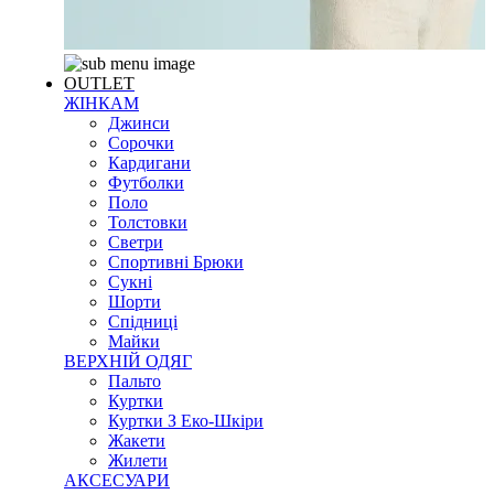
OUTLET
ЖІНКАМ
Джинси
Сорочки
Кардигани
Футболки
Поло
Толстовки
Светри
Спортивні Брюки
Сукні
Шорти
Спідниці
Майки
ВЕРХНІЙ ОДЯГ
Пальто
Куртки
Куртки З Еко-Шкіри
Жакети
Жилети
АКСЕСУАРИ