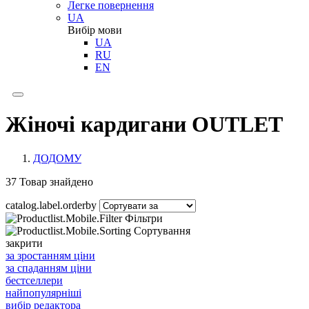
Легке повернення
UA
Вибір мови
UA
RU
EN
Жіночі кардигани OUTLET
ДОДОМУ
37
Товар знайдено
catalog.label.orderby
Фільтри
Сортування
закрити
за зростанням ціни
за спаданням ціни
бестселлери
найпопулярніші
вибір редактора