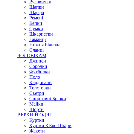
Рукавички
Шапки
Шарфи
Ремені
Кепки
Сумки
Шкарпетки
Гаманці
Нижня Білизна
Сланці
ЧОЛОВІКАМ
Джинси
Сорочки
Футболки
Поло
Кардигани
Толстовки
Светри
Спортивні Брюки
Майки
Шорти
ВЕРХНІЙ ОДЯГ
Куртки
Куртки З Еко-Шкіри
Жакети