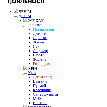
ДЕНІМ
ДЕНІМ
ЖІНКАМ
Жінкам
Новий сезон
Джинси
Сорочки
Жакети
Сукні
Спідниці
Шорти
Жилети
Розпродаж
КРІЙ
Крій
Денім Гайд
Вузький
Прямий
Класичний
Супер Вузький
MOM
Вільний