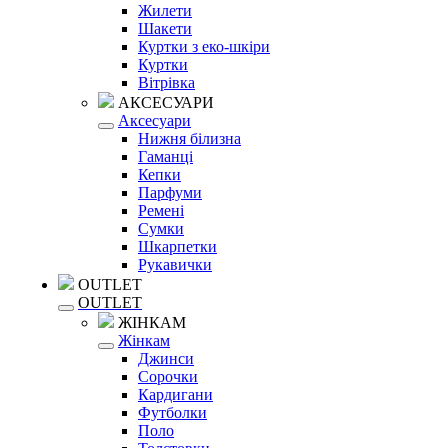
Жилети
Шакети
Куртки з еко-шкіри
Куртки
Вітрівка
АКСЕСУАРИ
Аксесуари
Нижня білизна
Гаманці
Кепки
Парфуми
Ремені
Сумки
Шкарпетки
Рукавички
OUTLET
OUTLET
ЖІНКАМ
Жінкам
Джинси
Сорочки
Кардигани
Футболки
Поло