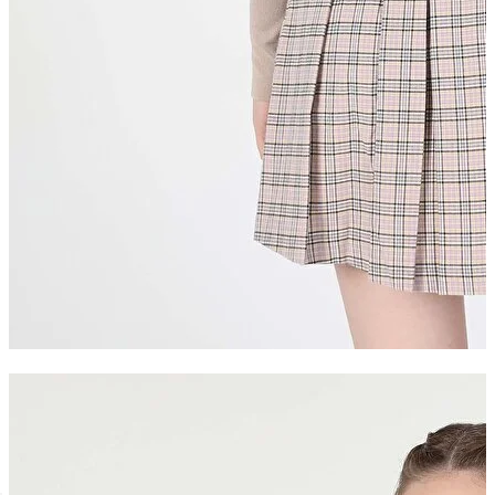
Кардиган Жіночий Бежевий Cl1059726
1 299 ₴
390 ₴
-70%
Ви економите
909 ₴