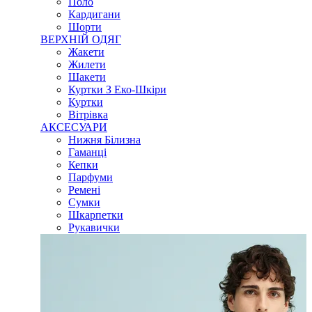
Поло
Кардигани
Шорти
ВЕРХНІЙ ОДЯГ
Жакети
Жилети
Шакети
Куртки З Еко-Шкіри
Куртки
Вітрівка
АКСЕСУАРИ
Нижня Білизна
Гаманці
Кепки
Парфуми
Ремені
Сумки
Шкарпетки
Рукавички