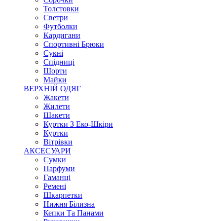
Толстовки
Светри
Футболки
Кардигани
Спортивні Брюки
Сукні
Спідниці
Шорти
Майки
ВЕРХНІЙ ОДЯГ
Жакети
Жилети
Шакети
Куртки З Еко-Шкіри
Куртки
Вітрівки
АКСЕСУАРИ
Сумки
Парфуми
Гаманці
Ремені
Шкарпетки
Нижня Білизна
Кепки Та Панами