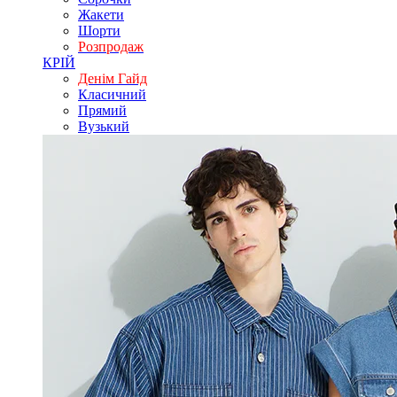
Жакети
Шорти
Розпродаж
КРІЙ
Денім Гайд
Класичний
Прямий
Вузький