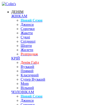
ДЕНІМ
ЖІНКАМ
Новий Сезон
Джинси
Сорочки
Жакети
Сукні
Спідниці
Шорти
Жилети
Розпродаж
КРІЙ
Денім Гайд
Вузький
Прямий
Класичний
Супер Вузький
Mom
Вільний
ЧОЛОВІКАМ
Новий Сезон
Джинси
Сорочки