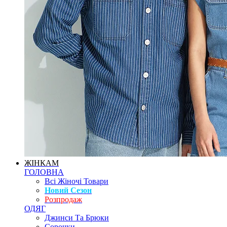
ЖІНКАМ
ГОЛОВНА
Всі Жіночі Товари
Новий Сезон
Розпродаж
ОДЯГ
Джинси Та Брюки
Сорочки