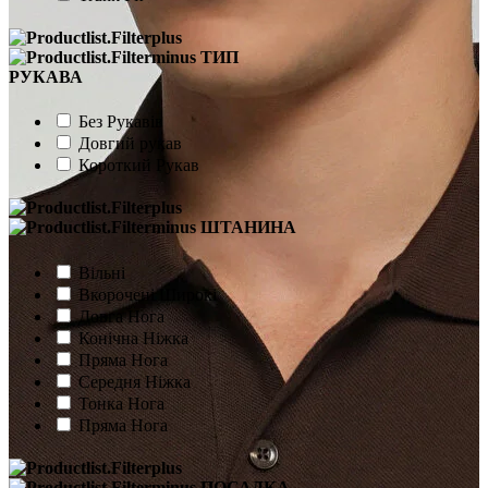
ТИП
РУКАВА
Без Рукавів
Довгий рукав
Короткий Рукав
ШТАНИНА
Вільні
Вкорочені Широкі
Довга Нога
Конічна Ніжка
Пряма Нога
Середня Ніжка
Тонка Нога
Пряма Нога
ПОСАДКА