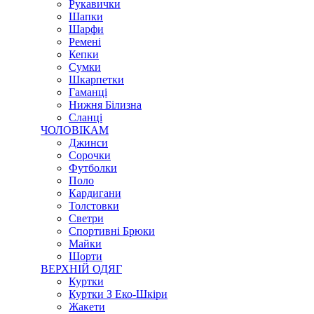
Рукавички
Шапки
Шарфи
Ремені
Кепки
Сумки
Шкарпетки
Гаманці
Нижня Білизна
Сланці
ЧОЛОВІКАМ
Джинси
Сорочки
Футболки
Поло
Кардигани
Толстовки
Светри
Спортивні Брюки
Майки
Шорти
ВЕРХНІЙ ОДЯГ
Куртки
Куртки З Еко-Шкіри
Жакети