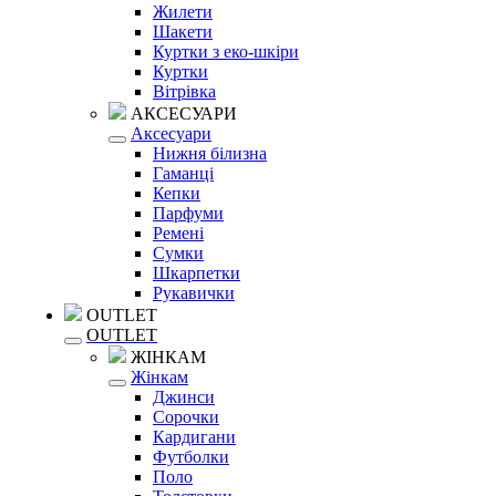
Жилети
Шакети
Куртки з еко-шкіри
Куртки
Вітрівка
АКСЕСУАРИ
Аксесуари
Нижня білизна
Гаманці
Кепки
Парфуми
Ремені
Сумки
Шкарпетки
Рукавички
OUTLET
OUTLET
ЖІНКАМ
Жінкам
Джинси
Сорочки
Кардигани
Футболки
Поло