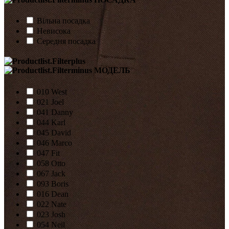
Вільна посадка
Невисока
Середня посадка
МОДЕЛЬ
010 West
021 Joel
041 Danny
044 Karl
045 David
046 Marco
047 Fit
058 Otto
067 Jack
093 Boris
016 Dean
022 Nate
023 Josh
054 Neil