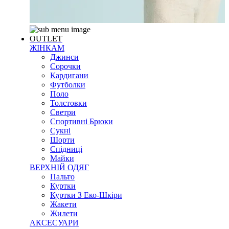
OUTLET
ЖІНКАМ
Джинси
Сорочки
Кардигани
Футболки
Поло
Толстовки
Светри
Спортивні Брюки
Сукні
Шорти
Спідниці
Майки
ВЕРХНІЙ ОДЯГ
Пальто
Куртки
Куртки З Еко-Шкіри
Жакети
Жилети
АКСЕСУАРИ