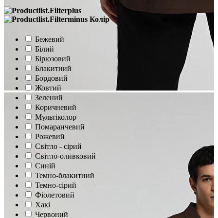
Колір
Бежевий
Білий
Бірюзовий
Блакитний
Бордовий
Жовтий
Зелений
Коричневий
Мультіколор
Помаранчевий
Рожевий
Світло - сірий
Світло-оливковий
Синій
Темно-блакитний
Темно-сірий
Фіолетовий
Хакі
Червоний