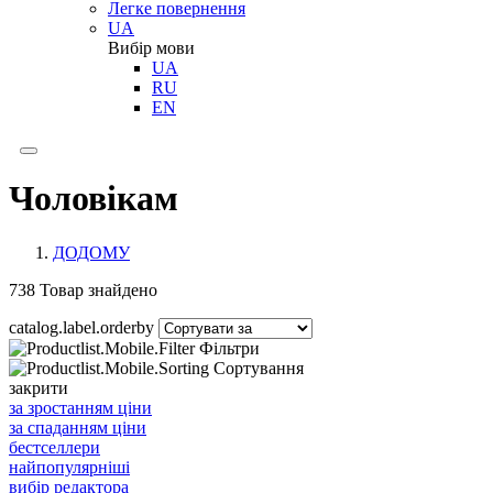
Легке повернення
UA
Вибір мови
UA
RU
EN
Чоловікам
ДОДОМУ
738
Товар знайдено
catalog.label.orderby
Фільтри
Сортування
закрити
за зростанням ціни
за спаданням ціни
бестселлери
найпопулярніші
вибір редактора