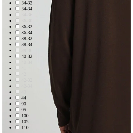
34-32
34-34
34-36
36-30
36-32
36-34
38-32
38-34
38-36
40-32
40-34
41
42
42-32
42-34
43
44
90
95
100
105
110