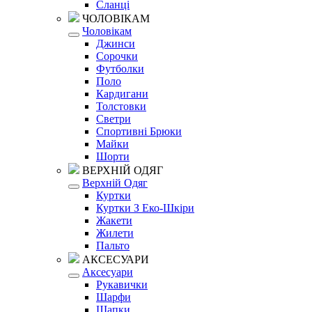
Сланці
ЧОЛОВІКАМ
Чоловікам
Джинси
Сорочки
Футболки
Поло
Кардигани
Толстовки
Светри
Спортивні Брюки
Майки
Шорти
ВЕРХНІЙ ОДЯГ
Верхній Одяг
Куртки
Куртки З Еко-Шкіри
Жакети
Жилети
Пальто
АКСЕСУАРИ
Аксесуари
Рукавички
Шарфи
Шапки