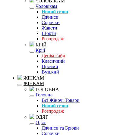
ЧОЛОВІКАМ
Чоловікам
Новий сезон
Джинси
Сорочки
Жакети
Шорти
Розпродаж
КРІЙ
Крій
Денім Гайд
Класичний
Прямий
Вузький
ЖІНКАМ
ЖІНКАМ
ГОЛОВНА
Головна
Всі Жіночі Товари
Новий сезон
Розпродаж
ОДЯГ
Одяг
Джинси та Брюки
Сорочки