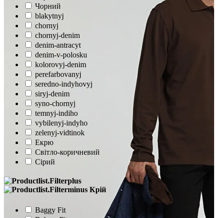
Чорний
blakytnyj
chornyj
chornyj-denim
denim-antracyt
denim-v-polosku
kolorovyj-denim
perefarbovanyj
seredno-indyhovyj
siryj-denim
syno-chornyj
temnyj-indiho
vybilenyj-indyho
zelenyj-vidtinok
Екрю
Світло-коричневий
Сірий
Крій
Baggy Fit