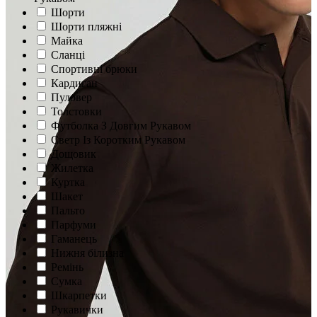
Шорти
Шорти пляжні
Майка
Сланцi
Спортивні брюки
Кардиган
Пуловер
Толстовки
Футболка З Довгим Рукавом
Светр Із Коротким Рукавом
Дощовик
Жилетка
Куртка
Шакет
Пальто
Парфуми
Гаманець
Нижня білизна
Ремінь
Сумка
Шкарпетки
Рукавички