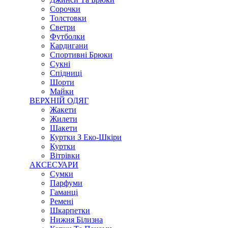
Сорочки
Толстовки
Светри
Футболки
Кардигани
Спортивні Брюки
Сукні
Спідниці
Шорти
Майки
ВЕРХНІЙ ОДЯГ
Жакети
Жилети
Шакети
Куртки З Еко-Шкіри
Куртки
Вітрівки
АКСЕСУАРИ
Сумки
Парфуми
Гаманці
Ремені
Шкарпетки
Нижня Білизна