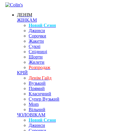
ДЕНІМ
ЖІНКАМ
Новий Сезон
Джинси
Сорочки
Жакети
Сукні
Спідниці
Шорти
Жилети
Розпродаж
КРІЙ
Денім Гайд
Вузький
Прямий
Класичний
Супер Вузький
Mom
Вільний
ЧОЛОВІКАМ
Новий Сезон
Джинси
Сорочки