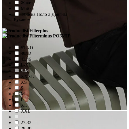
Жакет
Майка
Теніска Поло З Довгим
Рукавом
РОЗМІР
STND
39/42
43/46
L-XL
S-M
XXXL
XS
S
M
L
XL
XXL
24-28
27-32
28-30