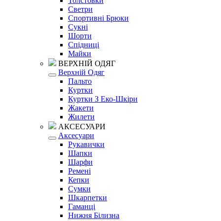
Толстовки
Светри
Спортивні Брюки
Сукні
Шорти
Спідниці
Майки
ВЕРХНІЙ ОДЯГ
Верхній Одяг
Пальто
Куртки
Куртки З Еко-Шкіри
Жакети
Жилети
АКСЕСУАРИ
Аксесуари
Рукавички
Шапки
Шарфи
Ремені
Кепки
Сумки
Шкарпетки
Гаманці
Нижня Білизна