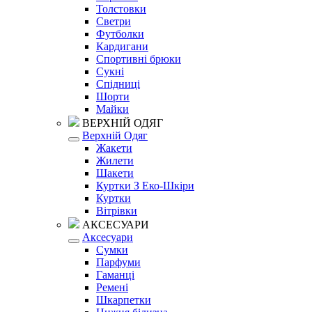
Толстовки
Светри
Футболки
Кардигани
Спортивні брюки
Сукні
Спідниці
Шорти
Майки
ВЕРХНІЙ ОДЯГ
Верхній Одяг
Жакети
Жилети
Шакети
Куртки З Еко-Шкіри
Куртки
Вітрівки
АКСЕСУАРИ
Аксесуари
Сумки
Парфуми
Гаманці
Ремені
Шкарпетки