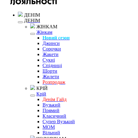
ДЕНІМ
ДЕНІМ
ЖІНКАМ
Жінкам
Новий сезон
Джинси
Сорочки
Жакети
Сукні
Спідниці
Шорти
Жилети
Розпродаж
КРІЙ
Крій
Денім Гайд
Вузький
Прямий
Класичний
Супер Вузький
MOM
Вільний