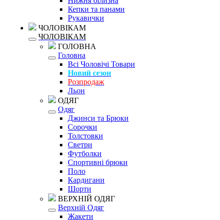
Нижня білизна
Кепки та панами
Рукавички
ЧОЛОВІКАМ
ЧОЛОВІКАМ
ГОЛОВНА
Головна
Всі Чоловічі Товари
Новий сезон
Розпродаж
Льон
ОДЯГ
Одяг
Джинси та Брюки
Сорочки
Толстовки
Светри
Футболки
Спортивні брюки
Поло
Кардигани
Шорти
ВЕРХНІЙ ОДЯГ
Верхній Одяг
Жакети