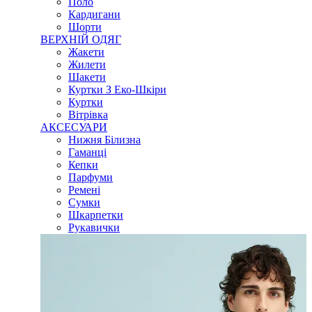
Поло
Кардигани
Шорти
ВЕРХНІЙ ОДЯГ
Жакети
Жилети
Шакети
Куртки З Еко-Шкіри
Куртки
Вітрівка
АКСЕСУАРИ
Нижня Білизна
Гаманці
Кепки
Парфуми
Ремені
Сумки
Шкарпетки
Рукавички