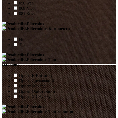
056 Ivan
068 Nico
081 Ross
Комплекти
Ні
Так
Тип
малюнка
Принт В Клітинку
Принт Друкований
Принт Жакард
Принт Однотонний
Принт У Смужку
Тип тканини