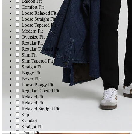
Baloon Fit
Comfort Fit
Loose Relaxed Fit
Loose Straight Fit
Loose Tapered Fit
Modern Fit
Oversize Fit
Regular Fit
Regular Tapered Fıt
Slim Fit
Slim Tapered Fit
Straight Fit
Baggy Fit
Boxer Fit
Loose Baggy Fit
Regular Tapered Fit
Relaxed Fit
Relaxed Fit
Relaxed Straight Fit
Slip
Standart
Straight Fit
Trunk Fit