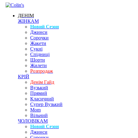
ДЕНІМ
ЖІНКАМ
Новий Сезон
Джинси
Сорочки
Жакети
Сукні
Спідниці
Шорти
Жилети
Розпродаж
КРІЙ
Денім Гайд
Вузький
Прямий
Класичний
Супер Вузький
Mom
Вільний
ЧОЛОВІКАМ
Новий Сезон
Джинси
Сорочки