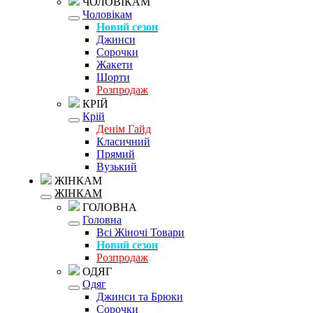
ЧОЛОВІКАМ
Чоловікам
Новий сезон
Джинси
Сорочки
Жакети
Шорти
Розпродаж
КРІЙ
Крій
Денім Гайд
Класичний
Прямий
Вузький
ЖІНКАМ
ЖІНКАМ
ГОЛОВНА
Головна
Всі Жіночі Товари
Новий сезон
Розпродаж
ОДЯГ
Одяг
Джинси та Брюки
Сорочки