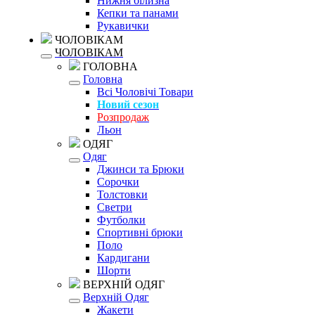
Нижня білизна
Кепки та панами
Рукавички
ЧОЛОВІКАМ
ЧОЛОВІКАМ
ГОЛОВНА
Головна
Всі Чоловічі Товари
Новий сезон
Розпродаж
Льон
ОДЯГ
Одяг
Джинси та Брюки
Сорочки
Толстовки
Светри
Футболки
Спортивні брюки
Поло
Кардигани
Шорти
ВЕРХНІЙ ОДЯГ
Верхній Одяг
Жакети