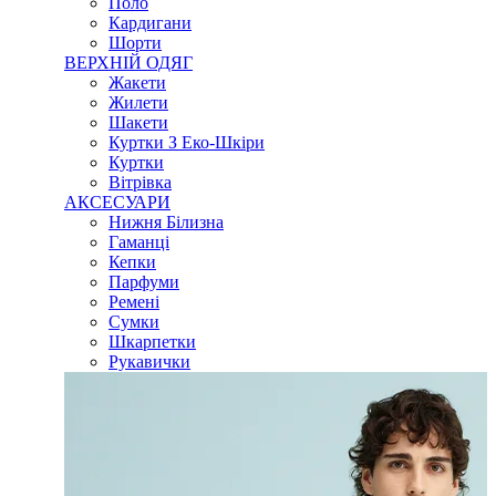
Поло
Кардигани
Шорти
ВЕРХНІЙ ОДЯГ
Жакети
Жилети
Шакети
Куртки З Еко-Шкіри
Куртки
Вітрівка
АКСЕСУАРИ
Нижня Білизна
Гаманці
Кепки
Парфуми
Ремені
Сумки
Шкарпетки
Рукавички