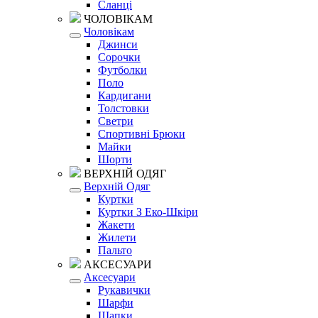
Сланці
ЧОЛОВІКАМ
Чоловікам
Джинси
Сорочки
Футболки
Поло
Кардигани
Толстовки
Светри
Спортивні Брюки
Майки
Шорти
ВЕРХНІЙ ОДЯГ
Верхній Одяг
Куртки
Куртки З Еко-Шкіри
Жакети
Жилети
Пальто
АКСЕСУАРИ
Аксесуари
Рукавички
Шарфи
Шапки