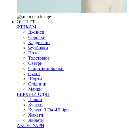
OUTLET
ЖІНКАМ
Джинси
Сорочки
Кардигани
Футболки
Поло
Толстовки
Светри
Спортивні Брюки
Сукні
Шорти
Спідниці
Майки
ВЕРХНІЙ ОДЯГ
Пальто
Куртки
Куртки З Еко-Шкіри
Жакети
Жилети
АКСЕСУАРИ