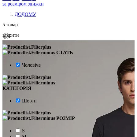
за розміром знижки
ДОДОМУ
5
товар
закрити
СТАТЬ
Чоловіче
КАТЕГОРІЯ
Шорти
РОЗМІР
S
M