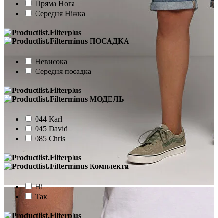
Пряма Нога
Середня Ніжка
ПОСАДКА
Невисока
Середня посадка
МОДЕЛЬ
044 Karl
045 David
085 Chris
Комплекти
Ні
Так