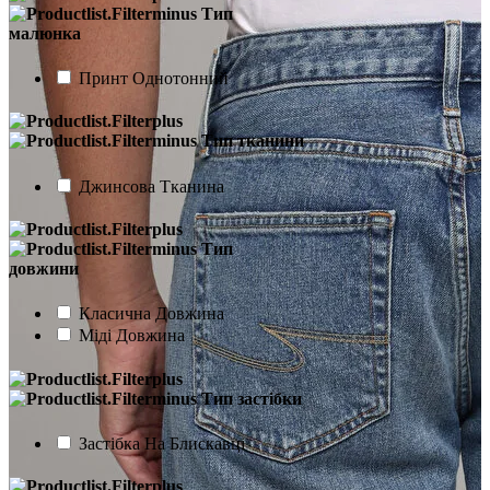
Тип
малюнка
Принт Однотонний
Тип тканини
Джинсова Тканина
Тип
довжини
Класична Довжина
Міді Довжина
Тип застібки
Застібка На Блискавці