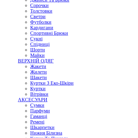
Сорочки
Толстовки
Светри
Футболки
Кардигани
Спортивні Брюки
Сукні
Спідниці
Шорти
Майки
ВЕРХНІЙ ОДЯГ
Жакети
Жилети
Шакети
Куртки З Еко-Шкіри
Куртки
Вітрівки
АКСЕСУАРИ
Сумки
Парфуми
Гаманці
Ремені
Шкарпетки
Нижня Білизна