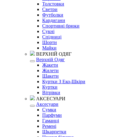
Толстовки
Светри
Футболки
Кардигани
Спортивні брюки
Сукні
Спідниці
Шорти
Майки
ВЕРХНІЙ ОДЯГ
Верхній Одяг
Жакети
Жилети
Шакети
Куртки З Еко-Шкіри
Куртки
Вітрівки
АКСЕСУАРИ
Аксесуари
Сумки
Парфуми
Гаманці
Ремені
Шкарпетки