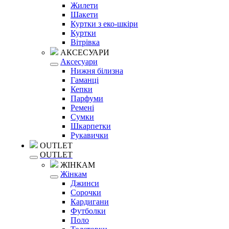
Жилети
Шакети
Куртки з еко-шкіри
Куртки
Вітрівка
АКСЕСУАРИ
Аксесуари
Нижня білизна
Гаманці
Кепки
Парфуми
Ремені
Сумки
Шкарпетки
Рукавички
OUTLET
OUTLET
ЖІНКАМ
Жінкам
Джинси
Сорочки
Кардигани
Футболки
Поло