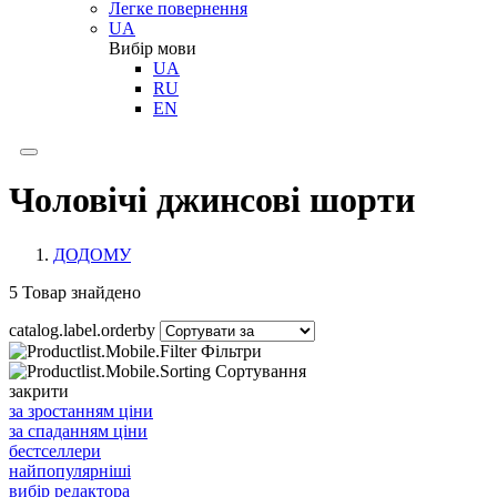
Легке повернення
UA
Вибір мови
UA
RU
EN
Чоловічі джинсові шорти
ДОДОМУ
5
Товар знайдено
catalog.label.orderby
Фільтри
Сортування
закрити
за зростанням ціни
за спаданням ціни
бестселлери
найпопулярніші
вибір редактора