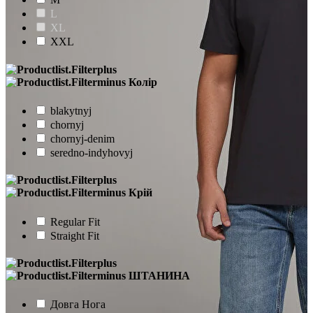
L
XL
XXL
Колір
blakytnyj
chornyj
chornyj-denim
seredno-indyhovyj
Крій
Regular Fit
Straight Fit
ШТАНИНА
Довга Нога