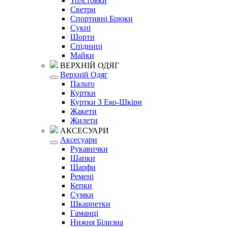
Толстовки
Светри
Спортивні Брюки
Сукні
Шорти
Спідниці
Майки
ВЕРХНІЙ ОДЯГ
Верхній Одяг
Пальто
Куртки
Куртки З Еко-Шкіри
Жакети
Жилети
АКСЕСУАРИ
Аксесуари
Рукавички
Шапки
Шарфи
Ремені
Кепки
Сумки
Шкарпетки
Гаманці
Нижня Білизна