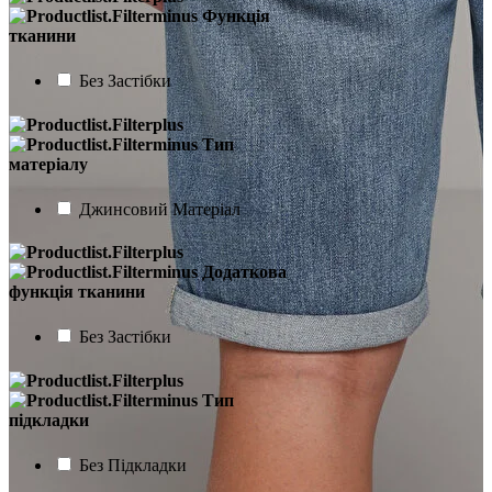
Функція
тканини
Без Застібки
Тип
матеріалу
Джинсовий Матеріал
Додаткова
функція тканини
Без Застібки
Тип
підкладки
Без Підкладки