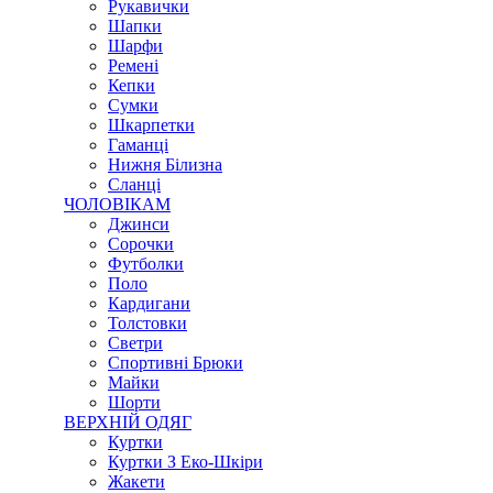
Рукавички
Шапки
Шарфи
Ремені
Кепки
Сумки
Шкарпетки
Гаманці
Нижня Білизна
Сланці
ЧОЛОВІКАМ
Джинси
Сорочки
Футболки
Поло
Кардигани
Толстовки
Светри
Спортивні Брюки
Майки
Шорти
ВЕРХНІЙ ОДЯГ
Куртки
Куртки З Еко-Шкіри
Жакети