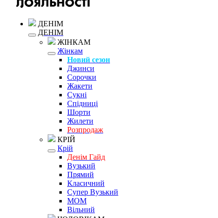
ДЕНІМ
ДЕНІМ
ЖІНКАМ
Жінкам
Новий сезон
Джинси
Сорочки
Жакети
Сукні
Спідниці
Шорти
Жилети
Розпродаж
КРІЙ
Крій
Денім Гайд
Вузький
Прямий
Класичний
Супер Вузький
MOM
Вільний