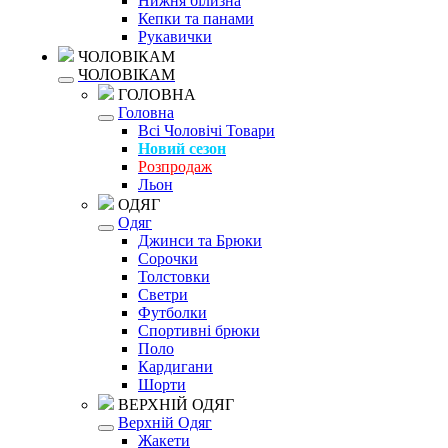
Нижня білизна
Кепки та панами
Рукавички
ЧОЛОВІКАМ
ЧОЛОВІКАМ
ГОЛОВНА
Головна
Всі Чоловічі Товари
Новий сезон
Розпродаж
Льон
ОДЯГ
Одяг
Джинси та Брюки
Сорочки
Толстовки
Светри
Футболки
Спортивні брюки
Поло
Кардигани
Шорти
ВЕРХНІЙ ОДЯГ
Верхній Одяг
Жакети