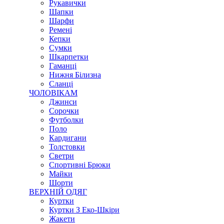
Рукавички
Шапки
Шарфи
Ремені
Кепки
Сумки
Шкарпетки
Гаманці
Нижня Білизна
Сланці
ЧОЛОВІКАМ
Джинси
Сорочки
Футболки
Поло
Кардигани
Толстовки
Светри
Спортивні Брюки
Майки
Шорти
ВЕРХНІЙ ОДЯГ
Куртки
Куртки З Еко-Шкіри
Жакети