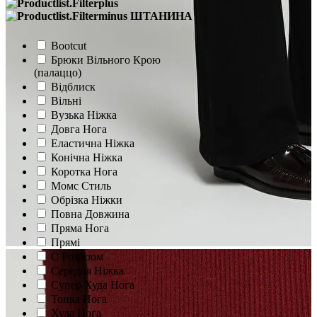
ШТАНИНА
Bootcut
Брюки Вільного Крою
(палаццо)
Відблиск
Вільні
Вузька Ніжка
Довга Нога
Еластична Ніжка
Конічна Ніжка
Коротка Нога
Момс Стиль
Обрізка Ніжки
Повна Довжина
Пряма Нога
Прямі
С Розрізом
Середня Ніжка
Супер Худа Нога
Тонка Нога
Худа Нога