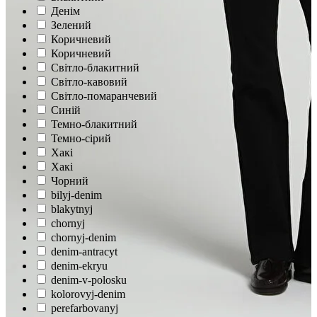
Денім
Зелений
Коричневий
Коричневий
Світло-блакитний
Світло-кавовий
Світло-помаранчевий
Синій
Темно-блакитний
Темно-сірий
Хакі
Хакі
Чорний
bilyj-denim
blakytnyj
chornyj
chornyj-denim
denim-antracyt
denim-ekryu
denim-v-polosku
kolorovyj-denim
perefarbovanyj