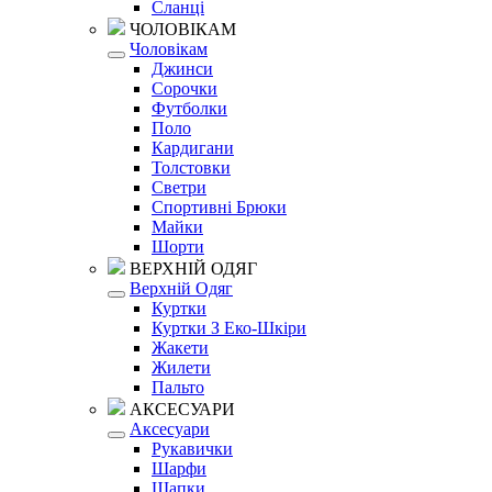
Сланці
ЧОЛОВІКАМ
Чоловікам
Джинси
Сорочки
Футболки
Поло
Кардигани
Толстовки
Светри
Спортивні Брюки
Майки
Шорти
ВЕРХНІЙ ОДЯГ
Верхній Одяг
Куртки
Куртки З Еко-Шкіри
Жакети
Жилети
Пальто
АКСЕСУАРИ
Аксесуари
Рукавички
Шарфи
Шапки