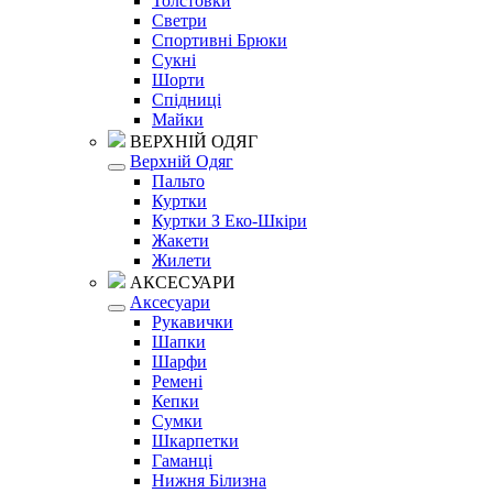
Толстовки
Светри
Спортивні Брюки
Сукні
Шорти
Спідниці
Майки
ВЕРХНІЙ ОДЯГ
Верхній Одяг
Пальто
Куртки
Куртки З Еко-Шкіри
Жакети
Жилети
АКСЕСУАРИ
Аксесуари
Рукавички
Шапки
Шарфи
Ремені
Кепки
Сумки
Шкарпетки
Гаманці
Нижня Білизна