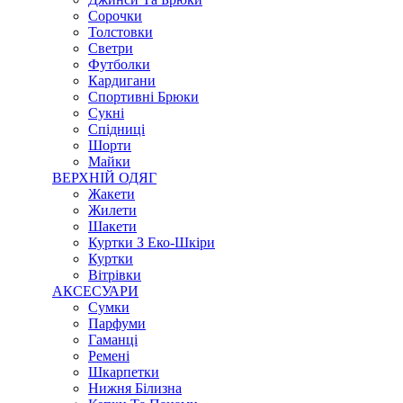
Сорочки
Толстовки
Светри
Футболки
Кардигани
Спортивні Брюки
Сукні
Спідниці
Шорти
Майки
ВЕРХНІЙ ОДЯГ
Жакети
Жилети
Шакети
Куртки З Еко-Шкіри
Куртки
Вітрівки
АКСЕСУАРИ
Сумки
Парфуми
Гаманці
Ремені
Шкарпетки
Нижня Білизна