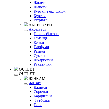
Жилети
Шакети
Куртки з еко-шкіри
Куртки
Вітрівка
АКСЕСУАРИ
Аксесуари
Нижня білизна
Гаманці
Кепки
Парфуми
Ремені
Сумки
Шкарпетки
Рукавички
OUTLET
OUTLET
ЖІНКАМ
Жінкам
Джинси
Сорочки
Кардигани
Футболки
Поло