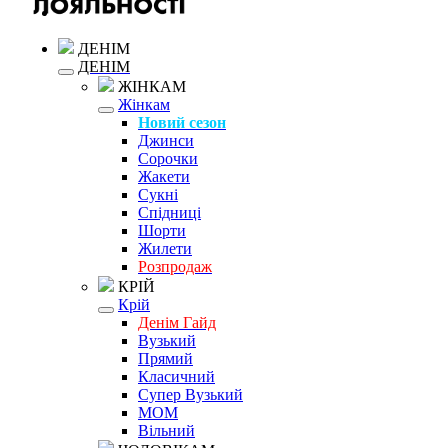
ДЕНІМ
ДЕНІМ
ЖІНКАМ
Жінкам
Новий сезон
Джинси
Сорочки
Жакети
Сукні
Спідниці
Шорти
Жилети
Розпродаж
КРІЙ
Крій
Денім Гайд
Вузький
Прямий
Класичний
Супер Вузький
MOM
Вільний