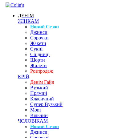
ДЕНІМ
ЖІНКАМ
Новий Сезон
Джинси
Сорочки
Жакети
Сукні
Спідниці
Шорти
Жилети
Розпродаж
КРІЙ
Денім Гайд
Вузький
Прямий
Класичний
Супер Вузький
Mom
Вільний
ЧОЛОВІКАМ
Новий Сезон
Джинси
Сорочки