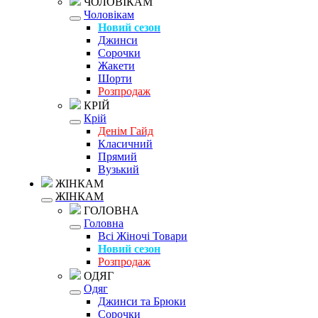
ЧОЛОВІКАМ
Чоловікам
Новий сезон
Джинси
Сорочки
Жакети
Шорти
Розпродаж
КРІЙ
Крій
Денім Гайд
Класичний
Прямий
Вузький
ЖІНКАМ
ЖІНКАМ
ГОЛОВНА
Головна
Всі Жіночі Товари
Новий сезон
Розпродаж
ОДЯГ
Одяг
Джинси та Брюки
Сорочки