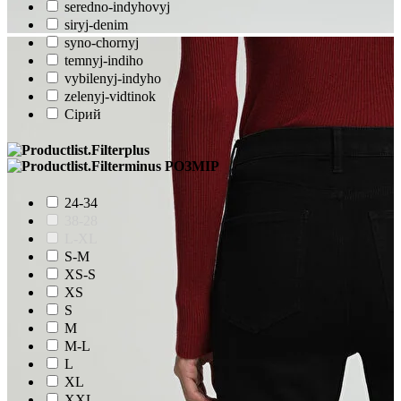
seredno-indyhovyj
siryj-denim
syno-chornyj
temnyj-indiho
vybilenyj-indyho
zelenyj-vidtinok
Сірий
РОЗМІР
24-34
38-28
L-XL
S-M
XS-S
XS
S
M
M-L
L
XL
XXL