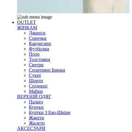
OUTLET
ЖІНКАМ
Джинси
Сорочки
Кардигани
Футболки
Поло
Толстовки
Светри
Спортивні Брюки
Сукні
Шорти
Спідниці
Майки
ВЕРХНІЙ ОДЯГ
Пальто
Куртки
Куртки З Еко-Шкіри
Жакети
Жилети
АКСЕСУАРИ