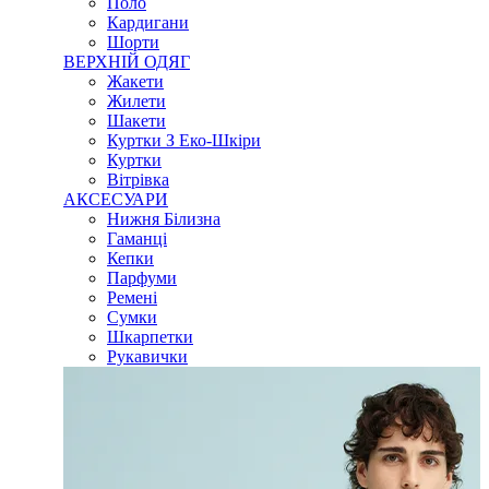
Поло
Кардигани
Шорти
ВЕРХНІЙ ОДЯГ
Жакети
Жилети
Шакети
Куртки З Еко-Шкіри
Куртки
Вітрівка
АКСЕСУАРИ
Нижня Білизна
Гаманці
Кепки
Парфуми
Ремені
Сумки
Шкарпетки
Рукавички