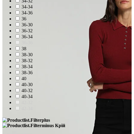
34-32
34-34
34-36
36
36-30
36-32
36-34
36-36
38
38-30
38-32
38-34
38-36
40
40-30
40-32
40-34
42-32
42-34
Крій