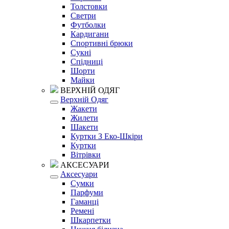
Толстовки
Светри
Футболки
Кардигани
Спортивні брюки
Сукні
Спідниці
Шорти
Майки
ВЕРХНІЙ ОДЯГ
Верхній Одяг
Жакети
Жилети
Шакети
Куртки З Еко-Шкіри
Куртки
Вітрівки
АКСЕСУАРИ
Аксесуари
Сумки
Парфуми
Гаманці
Ремені
Шкарпетки