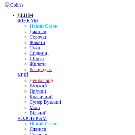
ДЕНІМ
ЖІНКАМ
Новий Сезон
Джинси
Сорочки
Жакети
Сукні
Спідниці
Шорти
Жилети
Розпродаж
КРІЙ
Денім Гайд
Вузький
Прямий
Класичний
Супер Вузький
Mom
Вільний
ЧОЛОВІКАМ
Новий Сезон
Джинси
Сорочки