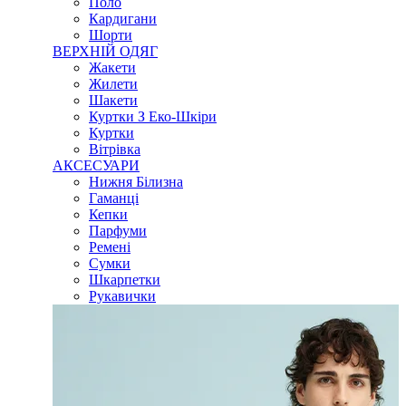
Поло
Кардигани
Шорти
ВЕРХНІЙ ОДЯГ
Жакети
Жилети
Шакети
Куртки З Еко-Шкіри
Куртки
Вітрівка
АКСЕСУАРИ
Нижня Білизна
Гаманці
Кепки
Парфуми
Ремені
Сумки
Шкарпетки
Рукавички