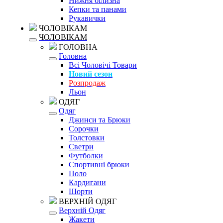
Нижня білизна
Кепки та панами
Рукавички
ЧОЛОВІКАМ
ЧОЛОВІКАМ
ГОЛОВНА
Головна
Всі Чоловічі Товари
Новий сезон
Розпродаж
Льон
ОДЯГ
Одяг
Джинси та Брюки
Сорочки
Толстовки
Светри
Футболки
Спортивні брюки
Поло
Кардигани
Шорти
ВЕРХНІЙ ОДЯГ
Верхній Одяг
Жакети