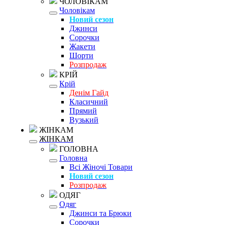
ЧОЛОВІКАМ
Чоловікам
Новий сезон
Джинси
Сорочки
Жакети
Шорти
Розпродаж
КРІЙ
Крій
Денім Гайд
Класичний
Прямий
Вузький
ЖІНКАМ
ЖІНКАМ
ГОЛОВНА
Головна
Всі Жіночі Товари
Новий сезон
Розпродаж
ОДЯГ
Одяг
Джинси та Брюки
Сорочки