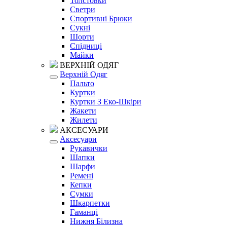
Толстовки
Светри
Спортивні Брюки
Сукні
Шорти
Спідниці
Майки
ВЕРХНІЙ ОДЯГ
Верхній Одяг
Пальто
Куртки
Куртки З Еко-Шкіри
Жакети
Жилети
АКСЕСУАРИ
Аксесуари
Рукавички
Шапки
Шарфи
Ремені
Кепки
Сумки
Шкарпетки
Гаманці
Нижня Білизна