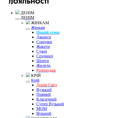
ДЕНІМ
ДЕНІМ
ЖІНКАМ
Жінкам
Новий сезон
Джинси
Сорочки
Жакети
Сукні
Спідниці
Шорти
Жилети
Розпродаж
КРІЙ
Крій
Денім Гайд
Вузький
Прямий
Класичний
Супер Вузький
MOM
Вільний