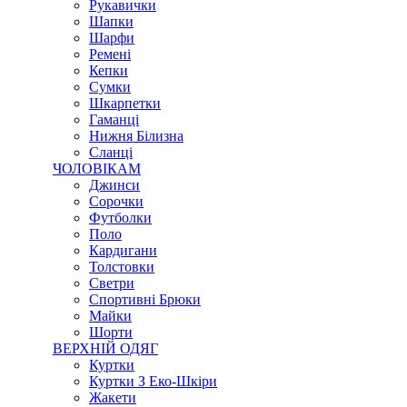
Рукавички
Шапки
Шарфи
Ремені
Кепки
Сумки
Шкарпетки
Гаманці
Нижня Білизна
Сланці
ЧОЛОВІКАМ
Джинси
Сорочки
Футболки
Поло
Кардигани
Толстовки
Светри
Спортивні Брюки
Майки
Шорти
ВЕРХНІЙ ОДЯГ
Куртки
Куртки З Еко-Шкіри
Жакети