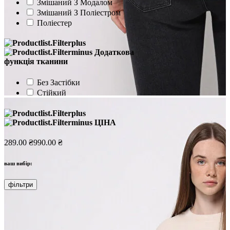
Змішаний З Модалом
Змішаний З Поліестром
Поліестер
Додаткова
функція тканини
Без Застібки
Стійкий
ЦІНА
289.00 ₴
990.00 ₴
ваш вибір:
фільтри