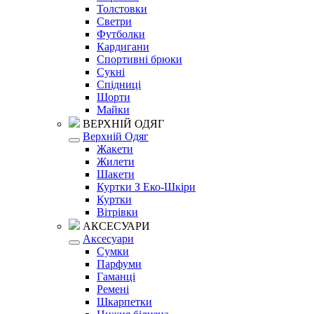
Толстовки
Светри
Футболки
Кардигани
Спортивні брюки
Сукні
Спідниці
Шорти
Майки
ВЕРХНІЙ ОДЯГ
Верхній Одяг
Жакети
Жилети
Шакети
Куртки З Еко-Шкіри
Куртки
Вітрівки
АКСЕСУАРИ
Аксесуари
Сумки
Парфуми
Гаманці
Ремені
Шкарпетки