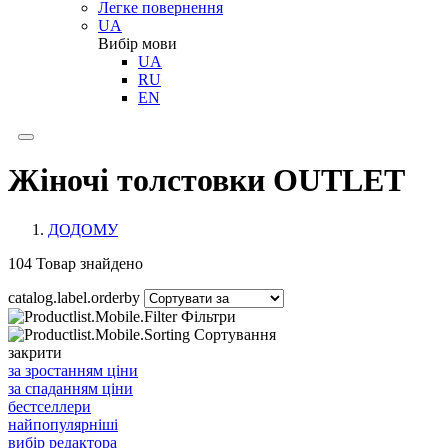
Легке повернення
UA
Вибір мови
UA
RU
EN
Жіночі толстовки OUTLET
ДОДОМУ
104
Товар знайдено
catalog.label.orderby
Фільтри
Сортування
закрити
за зростанням ціни
за спаданням ціни
бестселлери
найпопулярніші
вибір редактора