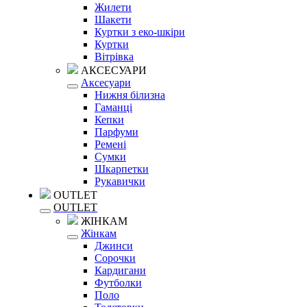
Жилети
Шакети
Куртки з еко-шкіри
Куртки
Вітрівка
АКСЕСУАРИ
Аксесуари
Нижня білизна
Гаманці
Кепки
Парфуми
Ремені
Сумки
Шкарпетки
Рукавички
OUTLET
OUTLET
ЖІНКАМ
Жінкам
Джинси
Сорочки
Кардигани
Футболки
Поло