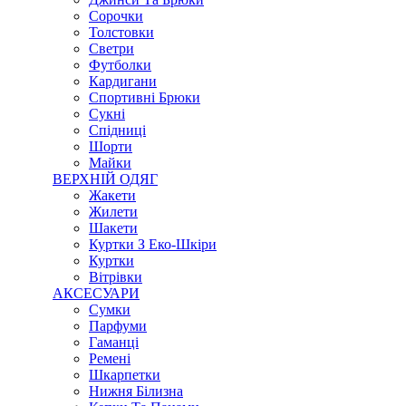
Сорочки
Толстовки
Светри
Футболки
Кардигани
Спортивні Брюки
Сукні
Спідниці
Шорти
Майки
ВЕРХНІЙ ОДЯГ
Жакети
Жилети
Шакети
Куртки З Еко-Шкіри
Куртки
Вітрівки
АКСЕСУАРИ
Сумки
Парфуми
Гаманці
Ремені
Шкарпетки
Нижня Білизна