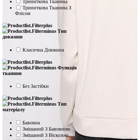
Триниткова Тканина
Триниткова Тканина З
Флісом
Тип
довжини
Класична Довжина
Функція
тканини
Без Застібки
Тип
матеріалу
Бавовна
Змішаний З Бавовною
Змішаний З Віскозою