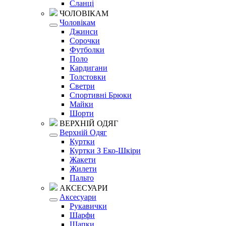
Сланці
ЧОЛОВІКАМ
Чоловікам
Джинси
Сорочки
Футболки
Поло
Кардигани
Толстовки
Светри
Спортивні Брюки
Майки
Шорти
ВЕРХНІЙ ОДЯГ
Верхній Одяг
Куртки
Куртки З Еко-Шкіри
Жакети
Жилети
Пальто
АКСЕСУАРИ
Аксесуари
Рукавички
Шарфи
Шапки