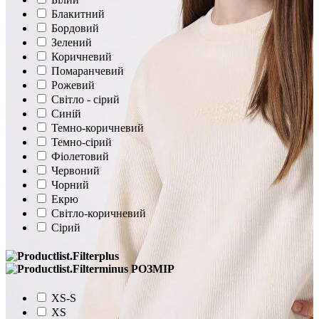
Блакитний
Бордовий
Зелений
Коричневий
Помаранчевий
Рожевий
Світло - сірий
Синій
Темно-коричневий
Темно-сірий
Фіолетовий
Червоний
Чорний
Екрю
Світло-коричневий
Сірий
РОЗМІР
XS-S
XS