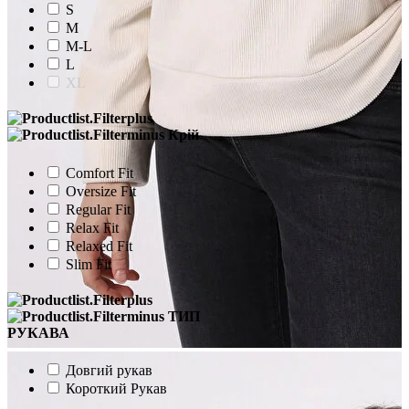
S
M
M-L
L
XL
Крій
Comfort Fit
Oversize Fit
Regular Fit
Relax Fit
Relaxed Fit
Slim Fit
ТИП
РУКАВА
Довгий рукав
Короткий Рукав