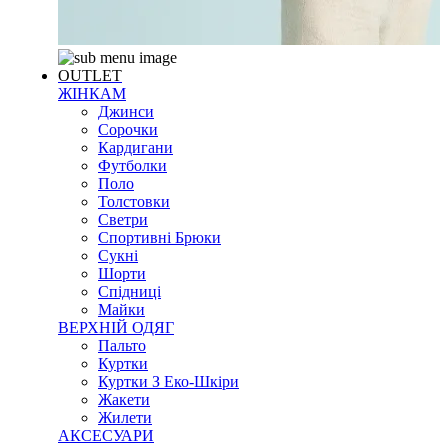
OUTLET
ЖІНКАМ
Джинси
Сорочки
Кардигани
Футболки
Поло
Толстовки
Светри
Спортивні Брюки
Сукні
Шорти
Спідниці
Майки
ВЕРХНІЙ ОДЯГ
Пальто
Куртки
Куртки З Еко-Шкіри
Жакети
Жилети
АКСЕСУАРИ