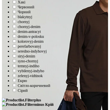
Хакі
Червоний
Чорний
blakytnyj
chornyj
chornyj-denim
denim-antracyt
denim-v-polosku
kolorovyj-denim
perefarbovanyj
seredno-indyhovyj
siryj-denim
syno-chornyj
temnyj-indiho
vybilenyj-indyho
zelenyj-vidtinok
Екрю
Світло-коричневий
Сірий
Крій