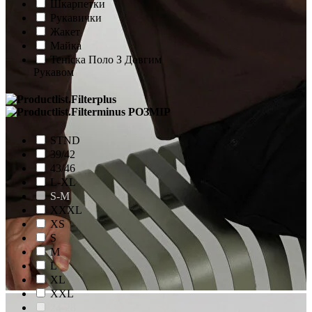
Шкарпетки
Рукавички
Жакет
Майка
Теніска Поло З Довгим
Рукавом
РОЗМІР
STND
39/42
43/46
L-XL
S-M
XXXL
XS
S
M
L
XL
XXL
24-28