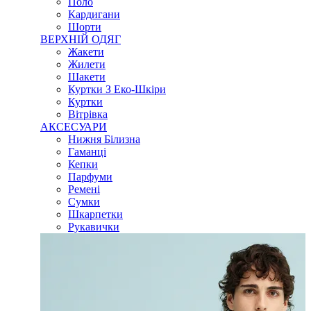
Поло
Кардигани
Шорти
ВЕРХНІЙ ОДЯГ
Жакети
Жилети
Шакети
Куртки З Еко-Шкіри
Куртки
Вітрівка
АКСЕСУАРИ
Нижня Білизна
Гаманці
Кепки
Парфуми
Ремені
Сумки
Шкарпетки
Рукавички