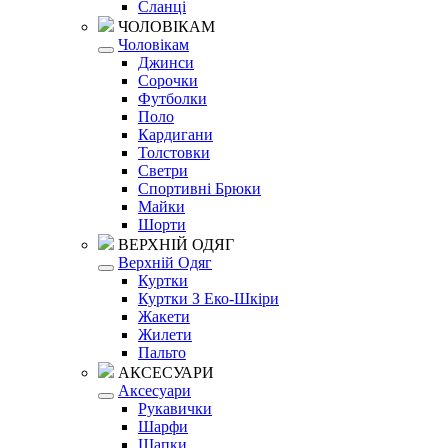
Сланці
ЧОЛОВІКАМ
Чоловікам
Джинси
Сорочки
Футболки
Поло
Кардигани
Толстовки
Светри
Спортивні Брюки
Майки
Шорти
ВЕРХНІЙ ОДЯГ
Верхній Одяг
Куртки
Куртки З Еко-Шкіри
Жакети
Жилети
Пальто
АКСЕСУАРИ
Аксесуари
Рукавички
Шарфи
Шапки