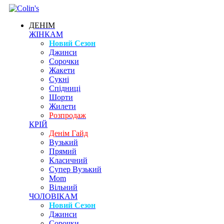
ДЕНІМ
ЖІНКАМ
Новий Сезон
Джинси
Сорочки
Жакети
Сукні
Спідниці
Шорти
Жилети
Розпродаж
КРІЙ
Денім Гайд
Вузький
Прямий
Класичний
Супер Вузький
Mom
Вільний
ЧОЛОВІКАМ
Новий Сезон
Джинси
Сорочки