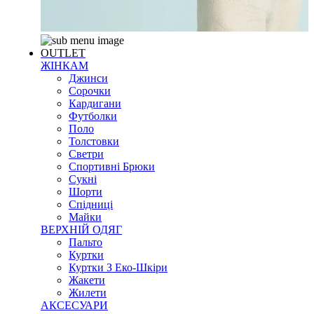
OUTLET
ЖІНКАМ
Джинси
Сорочки
Кардигани
Футболки
Поло
Толстовки
Светри
Спортивні Брюки
Сукні
Шорти
Спідниці
Майки
ВЕРХНІЙ ОДЯГ
Пальто
Куртки
Куртки З Еко-Шкіри
Жакети
Жилети
АКСЕСУАРИ