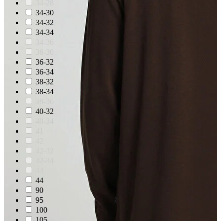
34-28
34-30
34-32
34-34
34-36
36-30
36-32
36-34
38-32
38-34
38-36
40-32
40-34
41
42
42-32
42-34
43
44
90
95
100
105