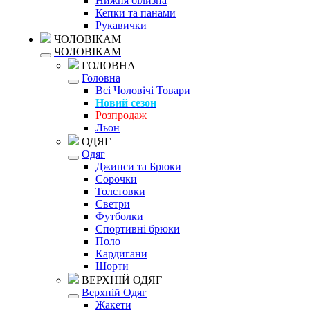
Нижня білизна
Кепки та панами
Рукавички
ЧОЛОВІКАМ
ЧОЛОВІКАМ
ГОЛОВНА
Головна
Всі Чоловічі Товари
Новий сезон
Розпродаж
Льон
ОДЯГ
Одяг
Джинси та Брюки
Сорочки
Толстовки
Светри
Футболки
Спортивні брюки
Поло
Кардигани
Шорти
ВЕРХНІЙ ОДЯГ
Верхній Одяг
Жакети