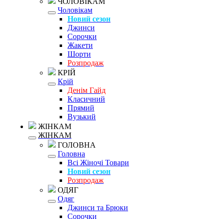
ЧОЛОВІКАМ
Чоловікам
Новий сезон
Джинси
Сорочки
Жакети
Шорти
Розпродаж
КРІЙ
Крій
Денім Гайд
Класичний
Прямий
Вузький
ЖІНКАМ
ЖІНКАМ
ГОЛОВНА
Головна
Всі Жіночі Товари
Новий сезон
Розпродаж
ОДЯГ
Одяг
Джинси та Брюки
Сорочки