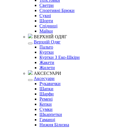
Толстовки
Светри
Спортивні Брюки
Сукні
Шорти
Спідниці
Майки
ВЕРХНІЙ ОДЯГ
Верхній Одяг
Пальто
Куртки
Куртки З Еко-Шкіри
Жакети
Жилети
АКСЕСУАРИ
Аксесуари
Рукавички
Шапки
Шарфи
Ремені
Кепки
Сумки
Шкарпетки
Гаманці
Нижня Білизна