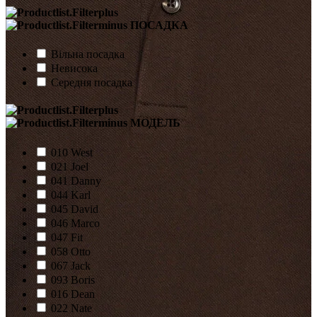
ПОСАДКА
Вільна посадка
Невисока
Середня посадка
МОДЕЛЬ
010 West
021 Joel
041 Danny
044 Karl
045 David
046 Marco
047 Fit
058 Otto
067 Jack
093 Boris
016 Dean
022 Nate