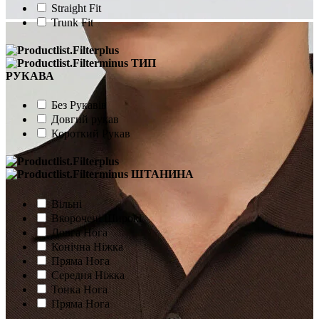
Straight Fit
Trunk Fit
ТИП
РУКАВА
Без Рукавів
Довгий рукав
Короткий Рукав
ШТАНИНА
Вільні
Вкорочені Широкі
Довга Нога
Конічна Ніжка
Пряма Нога
Середня Ніжка
Тонка Нога
Пряма Нога