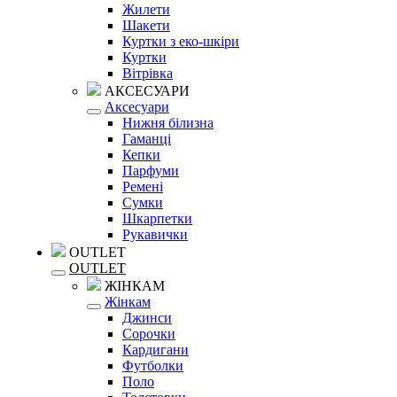
Жилети
Шакети
Куртки з еко-шкіри
Куртки
Вітрівка
АКСЕСУАРИ
Аксесуари
Нижня білизна
Гаманці
Кепки
Парфуми
Ремені
Сумки
Шкарпетки
Рукавички
OUTLET
OUTLET
ЖІНКАМ
Жінкам
Джинси
Сорочки
Кардигани
Футболки
Поло