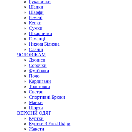
Рукавички
Шапки
Шарфи
Ремені
Кепки
Сумки
Шкарпетки
Гаманці
Нижня Білизна
Сланці
ЧОЛОВІКАМ
Джинси
Сорочки
Футболки
Поло
Кардигани
Толстовки
Светри
Спортивні Брюки
Майки
Шорти
ВЕРХНІЙ ОДЯГ
Куртки
Куртки З Еко-Шкіри
Жакети