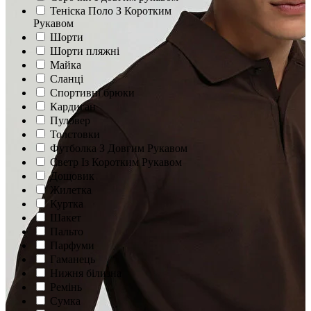
Теніска Поло З Коротким
Рукавом
Шорти
Шорти пляжні
Майка
Сланцi
Спортивні брюки
Кардиган
Пуловер
Толстовки
Футболка З Довгим Рукавом
Светр Із Коротким Рукавом
Дощовик
Жилетка
Куртка
Шакет
Пальто
Парфуми
Гаманець
Нижня білизна
Ремінь
Сумка