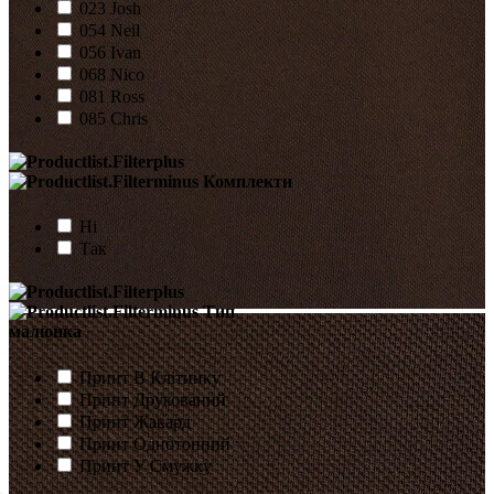
023 Josh
054 Neil
056 Ivan
068 Nico
081 Ross
085 Chris
Комплекти
Ні
Так
Тип
малюнка
Принт В Клітинку
Принт Друкований
Принт Жакард
Принт Однотонний
Принт У Смужку