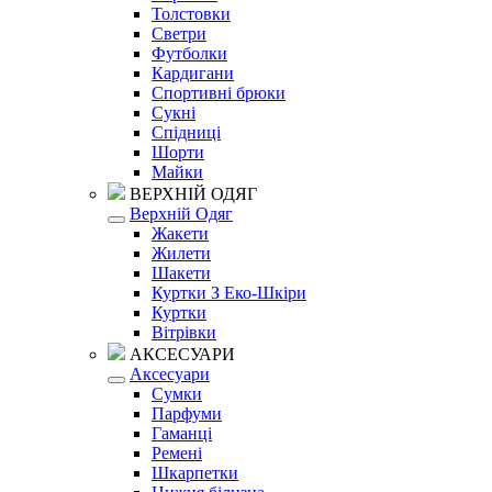
Толстовки
Светри
Футболки
Кардигани
Спортивні брюки
Сукні
Спідниці
Шорти
Майки
ВЕРХНІЙ ОДЯГ
Верхній Одяг
Жакети
Жилети
Шакети
Куртки З Еко-Шкіри
Куртки
Вітрівки
АКСЕСУАРИ
Аксесуари
Сумки
Парфуми
Гаманці
Ремені
Шкарпетки