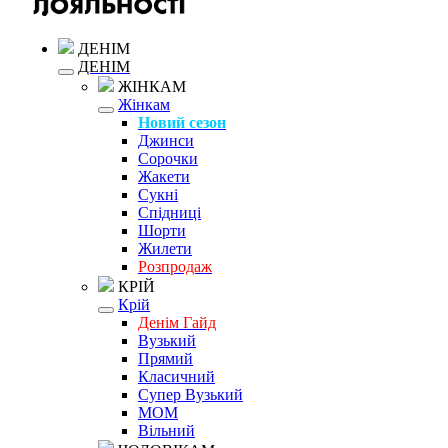
ДЕНІМ
ДЕНІМ
ЖІНКАМ
Жінкам
Новий сезон
Джинси
Сорочки
Жакети
Сукні
Спідниці
Шорти
Жилети
Розпродаж
КРІЙ
Крій
Денім Гайд
Вузький
Прямий
Класичний
Супер Вузький
MOM
Вільний