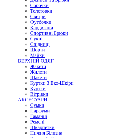
Сорочки
Толстовки
Светри
Футболки
Кардигани
Спортивні Брюки
Сукні
Спідниці
Шорти
Майки
ВЕРХНІЙ ОДЯГ
Жакети
Жилети
Шакети
Куртки З Еко-Шкіри
Куртки
Вітрівки
АКСЕСУАРИ
Сумки
Парфуми
Гаманці
Ремені
Шкарпетки
Нижня Білизна