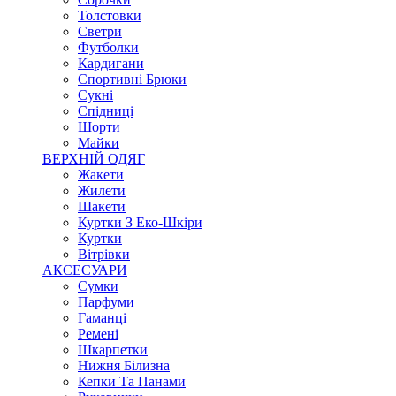
Толстовки
Светри
Футболки
Кардигани
Спортивні Брюки
Сукні
Спідниці
Шорти
Майки
ВЕРХНІЙ ОДЯГ
Жакети
Жилети
Шакети
Куртки З Еко-Шкіри
Куртки
Вітрівки
АКСЕСУАРИ
Сумки
Парфуми
Гаманці
Ремені
Шкарпетки
Нижня Білизна
Кепки Та Панами