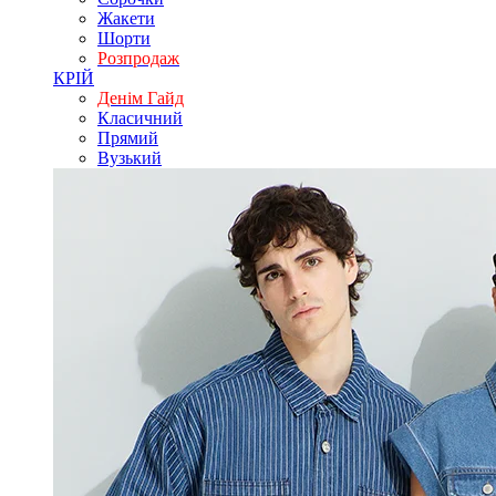
Жакети
Шорти
Розпродаж
КРІЙ
Денім Гайд
Класичний
Прямий
Вузький