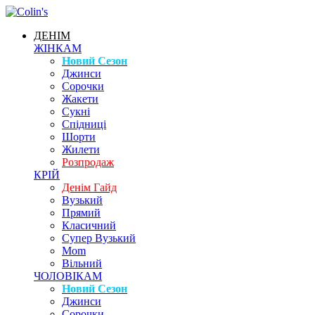
ДЕНІМ
ЖІНКАМ
Новий Сезон
Джинси
Сорочки
Жакети
Сукні
Спідниці
Шорти
Жилети
Розпродаж
КРІЙ
Денім Гайд
Вузький
Прямий
Класичний
Супер Вузький
Mom
Вільний
ЧОЛОВІКАМ
Новий Сезон
Джинси
Сорочки