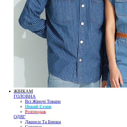
ЖІНКАМ
ГОЛОВНА
Всі Жіночі Товари
Новий Сезон
Розпродаж
ОДЯГ
Джинси Та Брюки
Сорочки